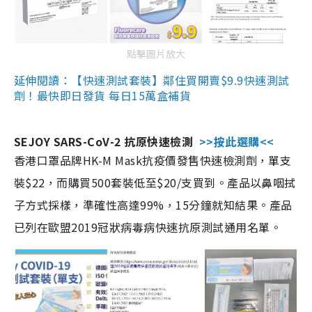
點擊圖片放大
延伸閱讀：【快速測試套裝】鄰住買開賣$9.9快速測試
劑！最快即日發貨 每日15萬盒補貨
SEJOY SARS-CoV-2 抗原快速檢測
>>按此選購<<
香港口罩品牌HK-M Mask抗疫價發售快速檢測劑，單支
裝$22，而購買500套裝低至$20/支買到。產品以鼻咽拭
子方式採樣，準確性高達99%，15分鐘就知結果。產品
已列在歐盟2019冠狀病毒病快速抗原測試通用名單。