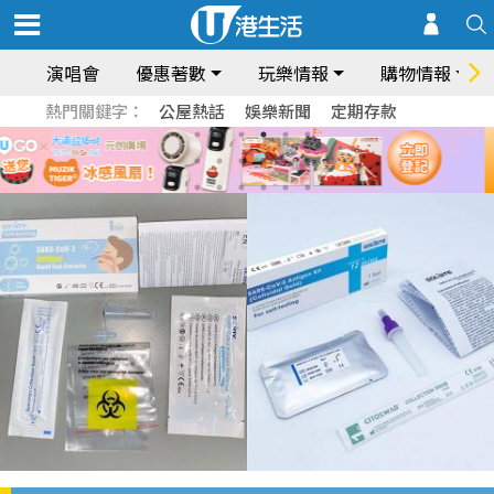
演唱會
優惠著數
玩樂情報
購物情報
熱門關鍵字：
公屋熱話
娛樂新聞
定期存款