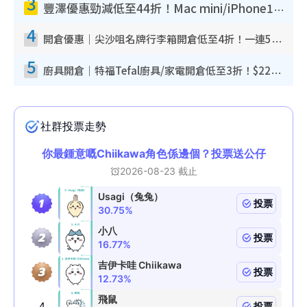
3
豐澤優惠勁減低至44折！Mac mini/iPhone17Pro大減價！廚房家電$220起
4
開倉優惠｜尖沙咀名牌行李箱開倉低至4折！一連5日 American Tourister/ace./Hallmark $200起！
5
廚具開倉｜特福Tefal廚具/家電開倉低至3折！$220起買平底鍋/炒鑊/湯煲！電飯煲/吸塵機/燙斗$418起