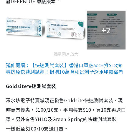
發DEEPBLUE 原廠版本。
+2
點擊圖片放大
延伸閱讀：【快速測試套裝】香港口罩廠acc+推$18病
毒抗原快速測試劑！捐贈10萬盒測試劑予深水埗露宿者
Goldsite快速測試套裝
深水埗電子特賣城現正發售Goldsite快速測試套裝，現
時更有優惠，$100/10支，平均每支$10，買10支再送口
罩。另外有售YHLO及Green Spring的快速測試套裝，
一樣低至$100/10支送口罩。