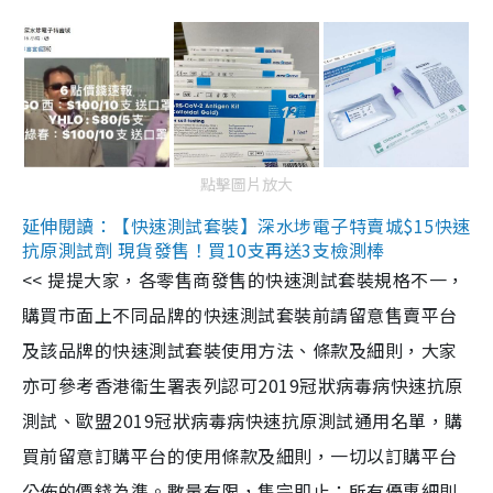
點擊圖片放大
延伸閱讀：【快速測試套裝】深水埗電子特賣城$15快速
抗原測試劑 現貨發售！買10支再送3支檢測棒
<< 提提大家，各零售商發售的快速測試套裝規格不一，
購買市面上不同品牌的快速測試套裝前請留意售賣平台
及該品牌的快速測試套裝使用方法、條款及細則，大家
亦可參考香港衞生署表列認可2019冠狀病毒病快速抗原
測試、歐盟2019冠狀病毒病快速抗原測試通用名單，購
買前留意訂購平台的使用條款及細則，一切以訂購平台
公佈的價錢為準。數量有限，售完即止；所有優惠細則