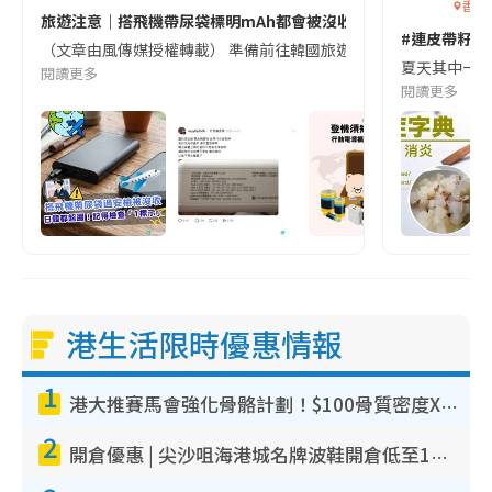
香港
旅遊注意｜搭飛機帶尿袋標明mAh都會被沒收😱出發前切記檢查「1
#連皮帶籽都
（文章由風傳媒授權轉載） 準備前往韓國旅遊的民眾，近期要特別留
夏天其中一種時
閱讀更多
閱讀更多
港生活限時優惠情報
1
港大推賽馬會強化骨骼計劃！$100骨質密度X光檢查 完成免費運動訓練送超市禮券！附參加資格
2
開倉優惠 | 尖沙咀海港城名牌波鞋開倉低至1折！On鞋$899起／Joy&Peace鞋履$98起