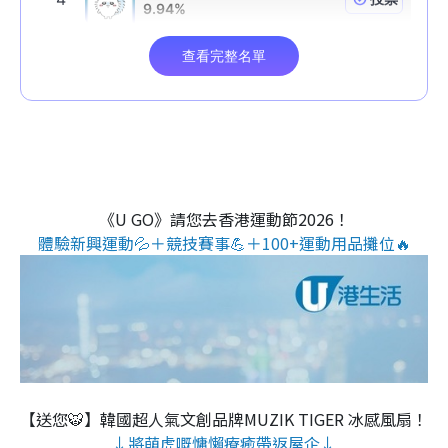
《U GO》請您去香港運動節2026！
體驗新興運動💦＋競技賽事💪＋100+運動用品攤位🔥
【送您🐯】韓國超人氣文創品牌MUZIK TIGER 冰感風扇！
↓將萌虎嘅慵懶療癒帶返屋企↓