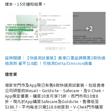
樣本，15分鐘知結果。
+2
點擊圖片放大
延伸閱讀：【快速測試套裝】香港口罩品牌開賣2款快速
檢測劑 最平$18起 ！可檢測Delta/Omicron病毒
億世家
億家世門市及App現已有售6款快速測試套裝，包括香港
公司研發的Wesail、Goldsite、Safecare、及V-Chek。
App限定優惠，購買10支可享75折，而門市則10支8
折。現凡於App購買Safecare及Goldsite，售價低至
$186.7，平均每支只需$18.6就買到。V-Chek門市購買