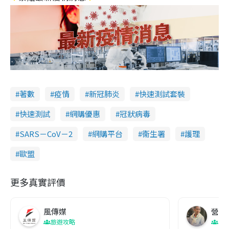
著數
疫情
新冠肺炎
快速測試套裝
快速測試
網購優惠
冠狀病毒
SARS－CoV－2
網購平台
衞生署
護理
歐盟
更多真實評價
風傳媒
營養教
旅遊攻略
生