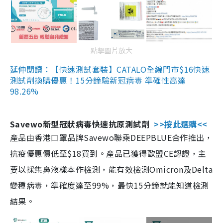
點擊圖片放大
延伸閱讀：【快速測試套裝】CATALO全線門市$16快速
測試劑換購優惠！15分鐘驗新冠病毒 準確性高達
98.26%
Savewo新型冠狀病毒快速抗原測試劑
>>按此選購<<
產品由香港口罩品牌Savewo聯乘DEEPBLUE合作推出，
抗疫優惠價低至$18買到。產品已獲得歐盟CE認證，主
要以採集鼻液樣本作檢測，能有效檢測Omicron及Delta
變種病毒，準確度達至99%，最快15分鐘就能知道檢測
結果。