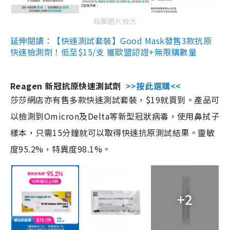
點擊圖片放大
延伸閱讀：【快速測試套裝】Good Mask發售3款抗原
快速檢測劑！低至$15/支 獲歐盟認證+無限購數量
Reagen 新冠抗原快速測試劑
>>按此選購<<
莎莎網店亦有售多款快速測試套裝，$19就買到。產品可
以檢測到Omicron及Delta等新型冠狀病毒，使用鼻拭子
樣本，只需15分鐘就可以取得快速抗原測試結果。靈敏
度95.2%，特異度98.1%。
+2