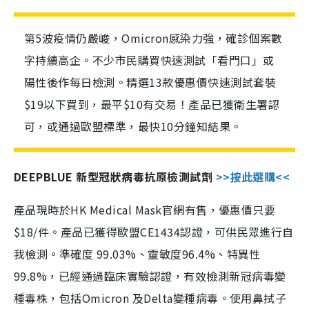
第5波疫情仍嚴峻，Omicron感染力強，確診個案數
字持續高企。不少市民購買快速測試「看門口」或
陽性後作每日檢測。精選13款優惠價快速測試套裝
$19以下買到，最平$10有交易！產品已獲衛生署認
可，或通過歐盟標準，最快10分鐘知結果。
DEEPBLUE 新型冠狀病毒抗原檢測試劑
>>按此選購<<
產品現時於HK Medical Mask官網有售，優惠價只要
$18/件。產品已獲得歐盟CE1434認證，可供民眾進行自
我檢測。準確度 99.03%、靈敏度96.4%、特異性
99.8%，已經通過臨床實驗認證，有效檢測新冠病毒變
種毒株，包括Omicron 及Delta變種病毒。使用鼻拭子