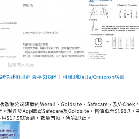
點擊圖片放大
檢測劑 最平$18起 ！可檢測Delta/Omicron病毒
研發的Wesail、Goldsite、Safecare、及V-Chek。
凡於App購買Safecare及Goldsite，售價低至$186.7
均不用$17.9就買到，數量有限，售完即止。