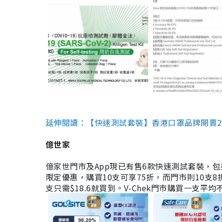
延伸閱讀：【快速測試套裝】香港口罩品牌開賣2款快速
億世家
億家世門市及App現已有售6款快速測試套裝，包括香港公司
限定優惠，購買10支可享75折，而門市則10支8折。現
支只需$18.6就買到。V-Chek門市購買一支平