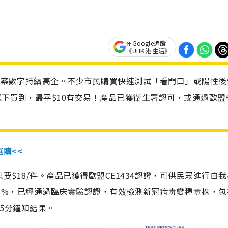
在Google追蹤
《UHK 港生活》
診個案數字持續高企。不少市民購買快速測試「看門口」或陽性後
以下買到，最平$10有交易！產品已獲衛生署認可，或通過歐盟
選購<<
惠價只要$18/件。產品已獲得歐盟CE1434認證，可供民眾進行自
性99.8%，已經通過臨床實驗認證，有效檢測新冠病毒變種毒株，
，15分鐘知結果。