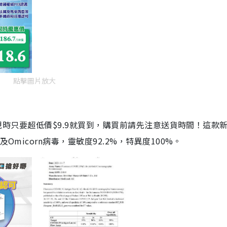
點擊圖片放大
劑，現時只要超低價$9.9就買到，購買前請先注意送貨時間！這款
Omicorn病毒，靈敏度92.2%，特異度100%。