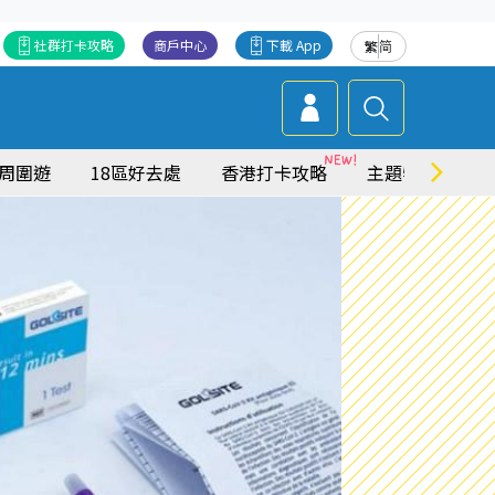
社群打卡攻略
商戶中心
下載 App
繁
简
周圍遊
18區好去處
香港打卡攻略
主題特集