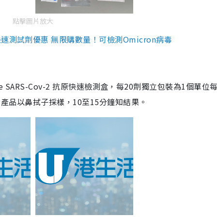
點擊圖片放大
測試劑優惠 無限購數量！可檢測Omicron病毒
are SARS-Cov-2 抗原快速檢測盒，每20劑獨立包裝為1個單位
5。產品以鼻拭子採樣，10至15分鐘知結果。