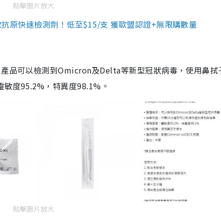
點擊圖片放大
3款抗原快速檢測劑！低至$15/支 獲歐盟認證+無限購數量
品可以檢測到Omicron及Delta等新型冠狀病毒，使用鼻拭
度95.2%，特異度98.1%。
點擊圖片放大