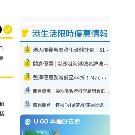
港生活限時優惠情報
1
作
港大推賽馬會強化骨骼計劃！$100骨質密度X光檢查 完成免費運動訓練送超市禮券！附參加資格
標
2
開倉優惠 | 尖沙咀海港城名牌波鞋開倉低至1折！On鞋$899起／Joy&Peace鞋履$98起
3
豐澤優惠勁減低至44折！Mac mini/iPhone17Pro大減價！廚房家電$220起
4
開倉優惠｜尖沙咀名牌行李箱開倉低至4折！一連5日 American Tourister/ace./Hallmark $200起！
5
我檢
廚具開倉｜特福Tefal廚具/家電開倉低至3折！$220起買平底鍋/炒鑊/湯煲！電飯煲/吸塵機/燙斗$418起
包括
U GO 本週好去處