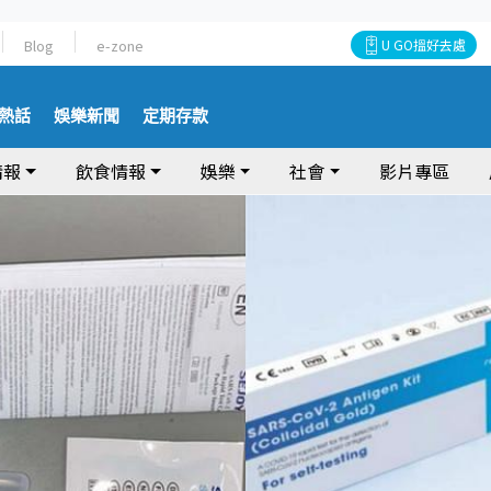
Blog
e-zone
U GO搵好去處
熱話
娛樂新聞
定期存款
情報
飲食情報
娛樂
社會
影片專區