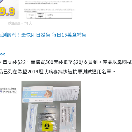
點擊圖片放大
速測試劑！最快即日發貨 每日15萬盒補貨
<<
，單支裝$22，而購買500套裝低至$20/支買到。產品以鼻咽
品已列在歐盟2019冠狀病毒病快速抗原測試通用名單。