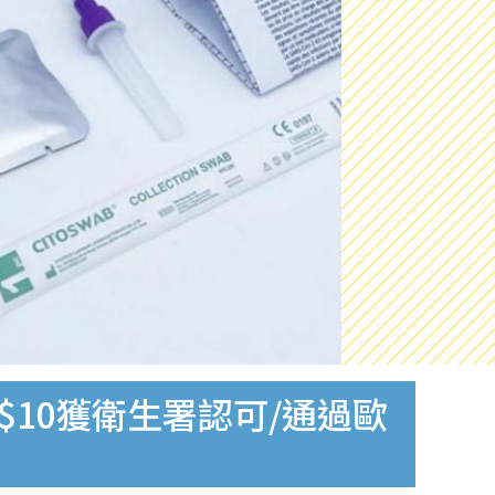
$10獲衛生署認可/通過歐