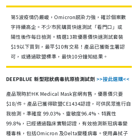
第5波疫情仍嚴峻，Omicron感染力強，確診個案數
字持續高企。不少市民購買快速測試「看門口」或
陽性後作每日檢測。精選13款優惠價快速測試套裝
$19以下買到，最平$10有交易！產品已獲衛生署認
可，或通過歐盟標準，最快10分鐘知結果。
DEEPBLUE 新型冠狀病毒抗原檢測試劑
>>按此選購<<
產品現時於HK Medical Mask官網有售，優惠價只要
$18/件。產品已獲得歐盟CE1434認證，可供民眾進行自
我檢測。準確度 99.03%、靈敏度96.4%、特異性
99.8%，已經通過臨床實驗認證，有效檢測新冠病毒變
種毒株，包括Omicron 及Delta變種病毒。使用鼻拭子