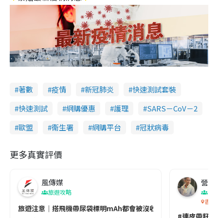
著數
疫情
新冠肺炎
快速測試套裝
快速測試
網購優惠
護理
SARS－CoV－2
歐盟
衞生署
網購平台
冠狀病毒
更多真實評價
風傳媒
營養教
旅遊攻略
生
香港
旅遊注意｜搭飛機帶尿袋標明mAh都會被沒收😱出發前切記檢查「1
#連皮帶籽都