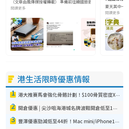
（文章由風傳媒授權轉載） 準備前往韓國旅遊的民眾，近期要特別留
夏天其中一種時
閱讀更多
閱讀更多
港生活限時優惠情報
1
港大推賽馬會強化骨骼計劃！$100骨質密度X光檢查 完成免費運動訓練送超市禮券！附參加資格
2
開倉優惠 | 尖沙咀海港城名牌波鞋開倉低至1折！On鞋$899起／Joy&Peace鞋履$98起
3
豐澤優惠勁減低至44折！Mac mini/iPhone17Pro大減價！廚房家電$220起