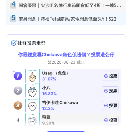
4
開倉優惠｜尖沙咀名牌行李箱開倉低至4折！一連5日 American Tourister/ace./Hallmark $200起！
5
廚具開倉｜特福Tefal廚具/家電開倉低至3折！$220起買平底鍋/炒鑊/湯煲！電飯煲/吸塵機/燙斗$418起