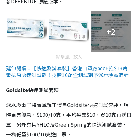
發DEEPBLUE 原廠版本。
+2
點擊圖片放大
延伸閱讀：【快速測試套裝】香港口罩廠acc+推$18病
毒抗原快速測試劑！捐贈10萬盒測試劑予深水埗露宿者
Goldsite快速測試套裝
深水埗電子特賣城現正發售Goldsite快速測試套裝，現
時更有優惠，$100/10支，平均每支$10，買10支再送口
罩。另外有售YHLO及Green Spring的快速測試套裝，
一樣低至$100/10支送口罩。