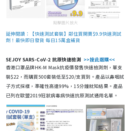
點擊圖片放大
延伸閱讀：【快速測試套裝】鄰住買開賣$9.9快速測試
劑！最快即日發貨 每日15萬盒補貨
SEJOY SARS-CoV-2 抗原快速檢測
>>按此選購<<
香港口罩品牌HK-M Mask抗疫價發售快速檢測劑，單支
裝$22，而購買500套裝低至$20/支買到。產品以鼻咽拭
子方式採樣，準確性高達99%，15分鐘就知結果。產品
已列在歐盟2019冠狀病毒病快速抗原測試通用名單。