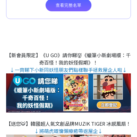
【新會員限定】《U GO》請你睇👹《蠟筆小新劇場版：千
奇百怪！我的妖怪假期》！
↓一齊睇下小新同妖怪朋友們點樣聯手拯救屋企人啦↓
【送您🐯】韓國超人氣文創品牌MUZIK TIGER 冰感風扇！
↓將萌虎嘅慵懶療癒帶返屋企↓