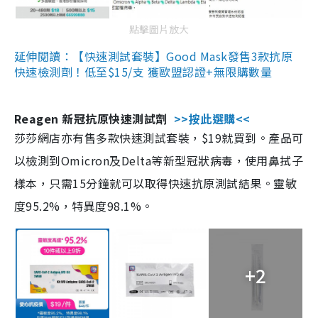
點擊圖片放大
延伸閱讀：【快速測試套裝】Good Mask發售3款抗原
快速檢測劑！低至$15/支 獲歐盟認證+無限購數量
Reagen 新冠抗原快速測試劑
>>按此選購<<
莎莎網店亦有售多款快速測試套裝，$19就買到。產品可
以檢測到Omicron及Delta等新型冠狀病毒，使用鼻拭子
樣本，只需15分鐘就可以取得快速抗原測試結果。靈敏
度95.2%，特異度98.1%。
+2