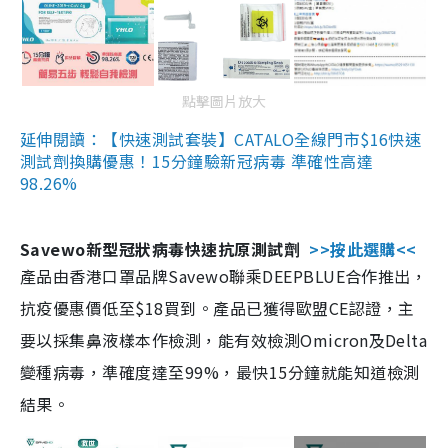
點擊圖片放大
延伸閱讀：【快速測試套裝】CATALO全線門市$16快速
測試劑換購優惠！15分鐘驗新冠病毒 準確性高達
98.26%
Savewo新型冠狀病毒快速抗原測試劑
>>按此選購<<
產品由香港口罩品牌Savewo聯乘DEEPBLUE合作推出，
抗疫優惠價低至$18買到。產品已獲得歐盟CE認證，主
要以採集鼻液樣本作檢測，能有效檢測Omicron及Delta
變種病毒，準確度達至99%，最快15分鐘就能知道檢測
結果。