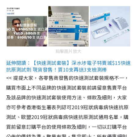
點擊圖片放大
延伸閱讀：【快速測試套裝】深水埗電子特賣城$15快速
抗原測試劑 現貨發售！買10支再送3支檢測棒
<< 提提大家，各零售商發售的快速測試套裝規格不一，
購買市面上不同品牌的快速測試套裝前請留意售賣平台
及該品牌的快速測試套裝使用方法、條款及細則，大家
亦可參考香港衞生署表列認可2019冠狀病毒病快速抗原
測試、歐盟2019冠狀病毒病快速抗原測試通用名單，購
買前留意訂購平台的使用條款及細則，一切以訂購平台
公佈的價錢為準。數量有限，售完即止；所有優惠細則