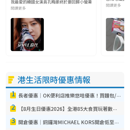
我最愛的韓國女演員孔曉振終於要回歸小螢幕啦!這次的劇本改編自同名
閱讀更多
閱讀更多
港生活限時優惠情報
1
長者優惠｜OK便利店推樂悠咭優惠！買麵包/牛奶/保健品拍卡即減
2
【8月生日優惠2026】全港85大食買玩著數攻略 自助餐/火鍋放題同行免費＋誠品/DONKI送現金券
3
開倉優惠｜銅鑼灣MICHAEL KORS開倉低至17折！直擊$500起買手袋/銀包/鞋款 必買經典Jet Set系列