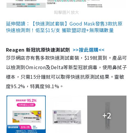
點擊圖片放大
延伸閱讀：【快速測試套裝】Good Mask發售3款抗原
快速檢測劑！低至$15/支 獲歐盟認證+無限購數量
Reagen 新冠抗原快速測試劑
>>按此選購<<
莎莎網店亦有售多款快速測試套裝，$19就買到。產品可
以檢測到Omicron及Delta等新型冠狀病毒，使用鼻拭子
樣本，只需15分鐘就可以取得快速抗原測試結果。靈敏
度95.2%，特異度98.1%。
+2