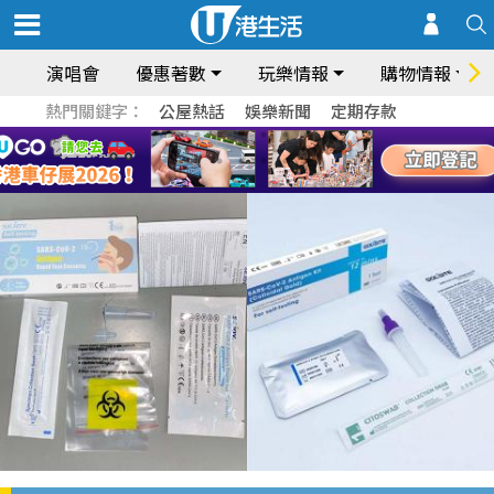
演唱會
優惠著數
玩樂情報
購物情報
熱門關鍵字：
公屋熱話
娛樂新聞
定期存款