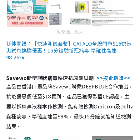
點擊圖片放大
延伸閱讀：【快速測試套裝】CATALO全線門市$16快速
測試劑換購優惠！15分鐘驗新冠病毒 準確性高達
98.26%
Savewo新型冠狀病毒快速抗原測試劑
>>按此選購<<
產品由香港口罩品牌Savewo聯乘DEEPBLUE合作推出，
抗疫優惠價低至$18買到。產品已獲得歐盟CE認證，主
要以採集鼻液樣本作檢測，能有效檢測Omicron及Delta
變種病毒，準確度達至99%，最快15分鐘就能知道檢測
結果。