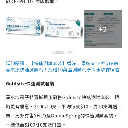
發DEEPBLUE 原廠版本。
+2
點擊圖片放大
延伸閱讀：【快速測試套裝】香港口罩廠acc+推$18病
毒抗原快速測試劑！捐贈10萬盒測試劑予深水埗露宿者
Goldsite快速測試套裝
深水埗電子特賣城現正發售Goldsite快速測試套裝，現
時更有優惠，$100/10支，平均每支$10，買10支再送口
罩。另外有售YHLO及Green Spring的快速測試套裝，
一樣低至$100/10支送口罩。