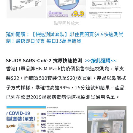
點擊圖片放大
延伸閱讀：【快速測試套裝】鄰住買開賣$9.9快速測試
劑！最快即日發貨 每日15萬盒補貨
SEJOY SARS-CoV-2 抗原快速檢測
>>按此選購<<
香港口罩品牌HK-M Mask抗疫價發售快速檢測劑，單支
裝$22，而購買500套裝低至$20/支買到。產品以鼻咽拭
子方式採樣，準確性高達99%，15分鐘就知結果。產品
已列在歐盟2019冠狀病毒病快速抗原測試通用名單。