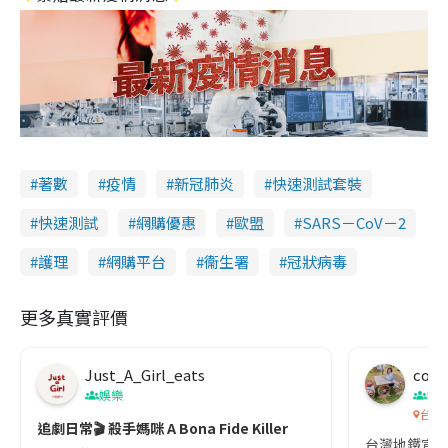
著數
疫情
新冠肺炎
快速測試套裝
快速測試
網購優惠
歐盟
SARS－CoV－2
護理
網購平台
衞生署
冠狀病毒
更多真實評價
Just_A_Girl_eats
co c
娛樂
吹
台灣
追劇日常🎬 殺手媽咪 A Bona Fide Killer
台灣地鐵宣