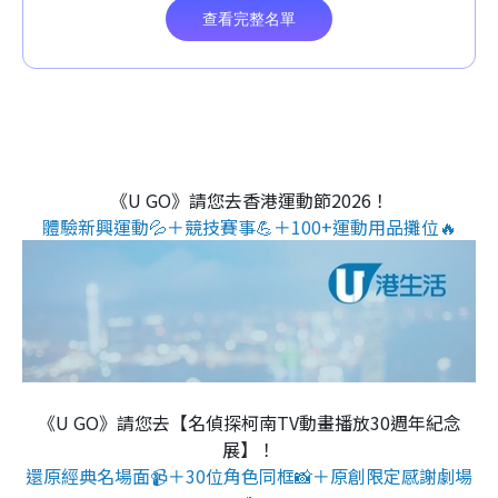
《U GO》請您去香港運動節2026！
體驗新興運動💦＋競技賽事💪＋100+運動用品攤位🔥
《U GO》請您去【名偵探柯南TV動畫播放30週年紀念
展】！
還原經典名場面📹＋30位角色同框📸＋原創限定感謝劇場