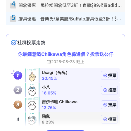
4
開倉優惠｜馬拉松開倉低至3折！直擊$99起買adidas／New Balance／Puma鞋款 STANLEY保溫杯劈價至$119起
5
廚具優惠｜普樂氏/意美廚/Buffalo廚具低至3折！$89起買煎鍋／炒鑊／個人鍋 同場小家電激減至$99起