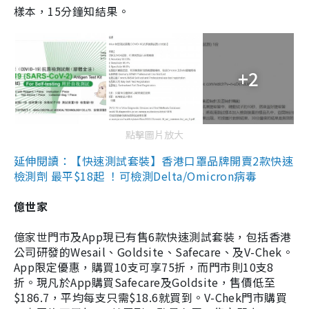
樣本，15分鐘知結果。
+2
點擊圖片放大
延伸閱讀：【快速測試套裝】香港口罩品牌開賣2款快速
檢測劑 最平$18起 ！可檢測Delta/Omicron病毒
億世家
億家世門市及App現已有售6款快速測試套裝，包括香港
公司研發的Wesail、Goldsite、Safecare、及V-Chek。
App限定優惠，購買10支可享75折，而門市則10支8
折。現凡於App購買Safecare及Goldsite，售價低至
$186.7，平均每支只需$18.6就買到。V-Chek門市購買