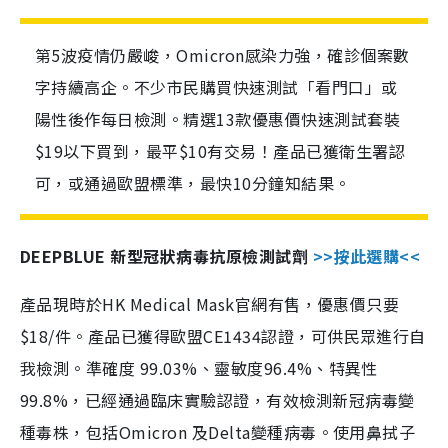
第5波疫情仍嚴峻，Omicron感染力強，確診個案數
字持續高企。不少市民購買快速測試「看門口」或
陽性後作每日檢測。精選13款優惠價快速測試套裝
$19以下買到，最平$10有交易！產品已獲衛生署認
可，或通過歐盟標準，最快10分鐘知結果。
DEEPBLUE 新型冠狀病毒抗原檢測試劑
>>按此選購<<
產品現時於HK Medical Mask官網有售，優惠價只要
$18/件。產品已獲得歐盟CE1434認證，可供民眾進行自
我檢測。準確度 99.03%、靈敏度96.4%、特異性
99.8%，已經通過臨床實驗認證，有效檢測新冠病毒變
種毒株，包括Omicron 及Delta變種病毒。使用鼻拭子