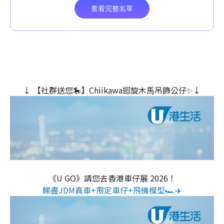
↓ 【社群送您🎠】Chiikawa迴旋木⾺吊飾公仔✨↓
《U GO》請您去香港車仔展 2026！
睇盡JDM真車+限定車仔+飛機模型🏎️✈️