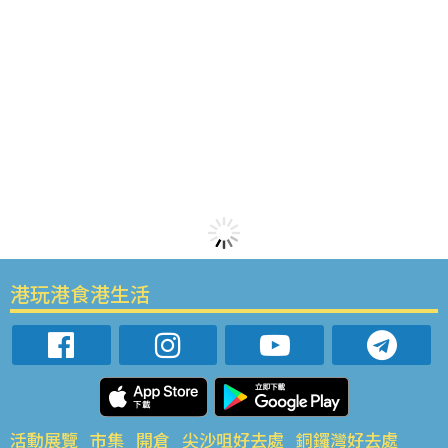
港玩港食港生活
活動展覽
市集
開倉
尖沙咀好去處
銅鑼灣好去處