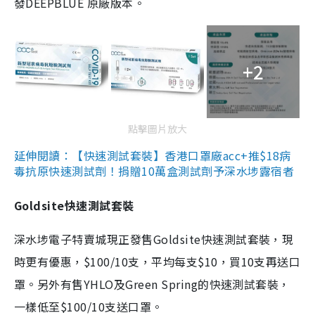
發DEEPBLUE 原廠版本。
+2
點擊圖片放大
延伸閱讀：【快速測試套裝】香港口罩廠acc+推$18病
毒抗原快速測試劑！捐贈10萬盒測試劑予深水埗露宿者
Goldsite快速測試套裝
深水埗電子特賣城現正發售Goldsite快速測試套裝，現
時更有優惠，$100/10支，平均每支$10，買10支再送口
罩。另外有售YHLO及Green Spring的快速測試套裝，
一樣低至$100/10支送口罩。