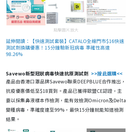
點擊圖片放大
延伸閱讀：【快速測試套裝】CATALO全線門市$16快速
測試劑換購優惠！15分鐘驗新冠病毒 準確性高達
98.26%
Savewo新型冠狀病毒快速抗原測試劑
>>按此選購<<
產品由香港口罩品牌Savewo聯乘DEEPBLUE合作推出，
抗疫優惠價低至$18買到。產品已獲得歐盟CE認證，主
要以採集鼻液樣本作檢測，能有效檢測Omicron及Delta
變種病毒，準確度達至99%，最快15分鐘就能知道檢測
結果。