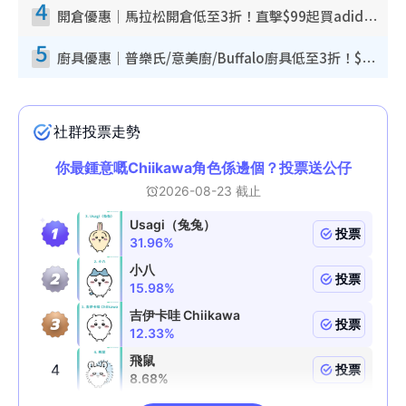
4
開倉優惠｜馬拉松開倉低至3折！直擊$99起買adidas／New Balance／Puma鞋款 STANLEY保溫杯劈價至$119起
5
廚具優惠｜普樂氏/意美廚/Buffalo廚具低至3折！$89起買煎鍋／炒鑊／個人鍋 同場小家電激減至$99起