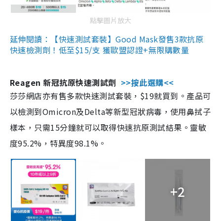
點擊圖片放大
延伸閱讀：【快速測試套裝】Good Mask發售3款抗原
快速檢測劑！低至$15/支 獲歐盟認證+無限購數量
Reagen 新冠抗原快速測試劑
>>按此選購<<
莎莎網店亦有售多款快速測試套裝，$19就買到。產品可
以檢測到Omicron及Delta等新型冠狀病毒，使用鼻拭子
樣本，只需15分鐘就可以取得快速抗原測試結果。靈敏
度95.2%，特異度98.1%。
+2