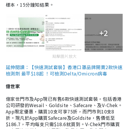
樣本，15分鐘知結果。
+2
點擊圖片放大
延伸閱讀：【快速測試套裝】香港口罩品牌開賣2款快速
檢測劑 最平$18起 ！可檢測Delta/Omicron病毒
億世家
億家世門市及App現已有售6款快速測試套裝，包括香港
公司研發的Wesail、Goldsite、Safecare、及V-Chek。
App限定優惠，購買10支可享75折，而門市則10支8
折。現凡於App購買Safecare及Goldsite，售價低至
$186.7，平均每支只需$18.6就買到。V-Chek門市購買