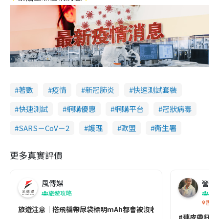
著數
疫情
新冠肺炎
快速測試套裝
快速測試
網購優惠
網購平台
冠狀病毒
SARS－CoV－2
護理
歐盟
衞生署
更多真實評價
風傳媒
營養教
旅遊攻略
生
香港
旅遊注意｜搭飛機帶尿袋標明mAh都會被沒收😱出發前切記檢查「1
#連皮帶籽都