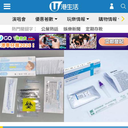
演唱會
優惠著數
玩樂情報
購物情報
熱門關鍵字：
公屋熱話
娛樂新聞
定期存款