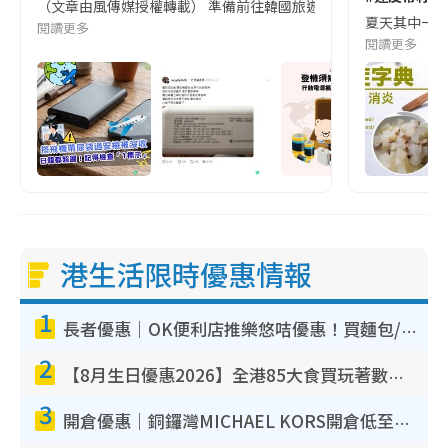
（文章由風傳媒授權轉載） 準備前往韓國旅遊的民眾，近期要特別留
夏天其中一種時
閱讀更多
閱讀更多
港生活限時優惠情報
1
長者優惠｜OK便利店推樂悠咭優惠！買麵包/牛奶/保健品拍卡即減
2
【8月生日優惠2026】全港85大食買玩著數攻略 自助餐/火鍋放題同行免費＋誠品/DONKI送現金券
3
開倉優惠｜銅鑼灣MICHAEL KORS開倉低至17折！直擊$500起買手袋/銀包/鞋款 必買經典Jet Set系列