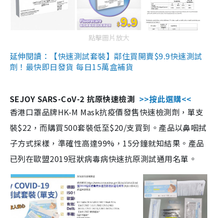
點擊圖片放大
延伸閱讀：【快速測試套裝】鄰住買開賣$9.9快速測試
劑！最快即日發貨 每日15萬盒補貨
SEJOY SARS-CoV-2 抗原快速檢測
>>按此選購<<
香港口罩品牌HK-M Mask抗疫價發售快速檢測劑，單支
裝$22，而購買500套裝低至$20/支買到。產品以鼻咽拭
子方式採樣，準確性高達99%，15分鐘就知結果。產品
已列在歐盟2019冠狀病毒病快速抗原測試通用名單。