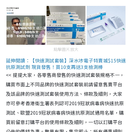
點擊圖片放大
延伸閱讀：【快速測試套裝】深水埗電子特賣城$15快速
抗原測試劑 現貨發售！買10支再送3支檢測棒
<< 提提大家，各零售商發售的快速測試套裝規格不一，
購買市面上不同品牌的快速測試套裝前請留意售賣平台
及該品牌的快速測試套裝使用方法、條款及細則，大家
亦可參考香港衞生署表列認可2019冠狀病毒病快速抗原
測試、歐盟2019冠狀病毒病快速抗原測試通用名單，購
買前留意訂購平台的使用條款及細則，一切以訂購平台
公佈的價錢為準。數量有限，售完即止；所有優惠細則