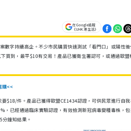
在Google追蹤
《UHK 港生活》
診個案數字持續高企。不少市民購買快速測試「看門口」或陽性後
以下買到，最平$10有交易！產品已獲衛生署認可，或通過歐盟
選購<<
惠價只要$18/件。產品已獲得歐盟CE1434認證，可供民眾進行自
性99.8%，已經通過臨床實驗認證，有效檢測新冠病毒變種毒株，
，15分鐘知結果。