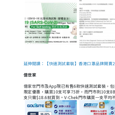
延伸閱讀：【快速測試套裝】香港口罩品牌開賣2款快速
億世家
億家世門市及App現已有售6款快速測試套裝，包括香港公司
限定優惠，購買10支可享75折，而門市則10支8折。現
支只需$18.6就買到。V-Chek門市購買一支平