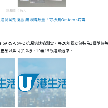
點擊圖片放大
測試劑優惠 無限購數量！可檢測Omicron病毒
are SARS-Cov-2 抗原快速檢測盒，每20劑獨立包裝為1個單位
5。產品以鼻拭子採樣，10至15分鐘知結果。