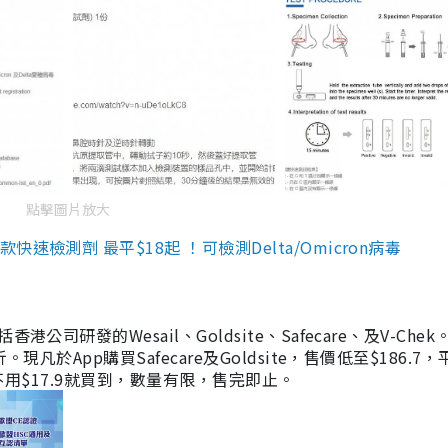
點擊圖片放大
檢測劑 最平$18起 ！可檢測Delta/Omicron病毒
研發的Wesail、Goldsite、Safecare、及V-Chek。
凡於App購買Safecare及Goldsite，售價低至$186.7
均不用$17.9就買到，數量有限，售完即止。