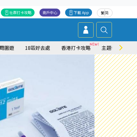
社群打卡攻略
商戶中心
下載 App
繁
简
周圍遊
18區好去處
香港打卡攻略
主題特集