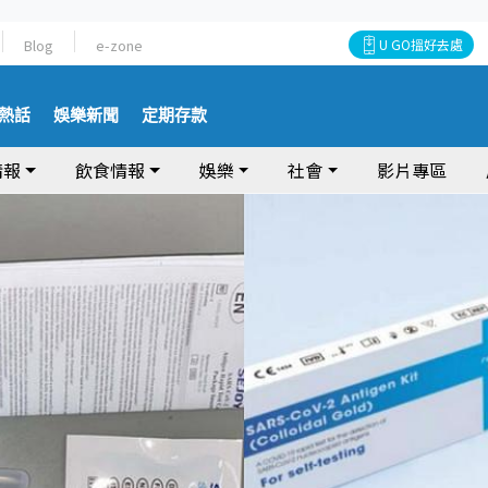
Blog
e-zone
U GO搵好去處
熱話
娛樂新聞
定期存款
情報
飲食情報
娛樂
社會
影片專區