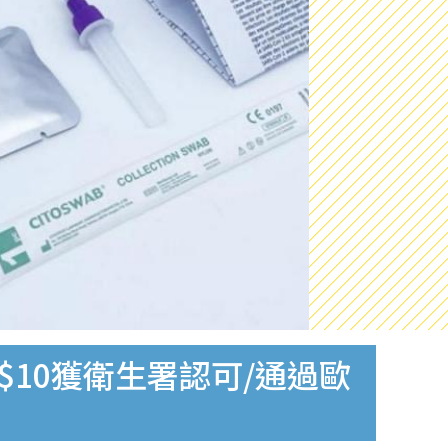
$10獲衛生署認可/通過歐