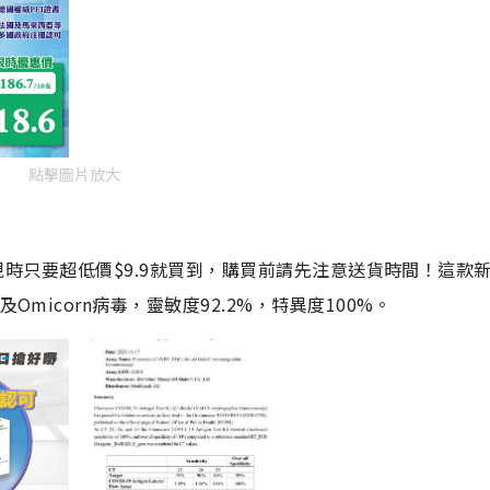
點擊圖片放大
劑，現時只要超低價$9.9就買到，購買前請先注意送貨時間！這款
Omicorn病毒，靈敏度92.2%，特異度100%。