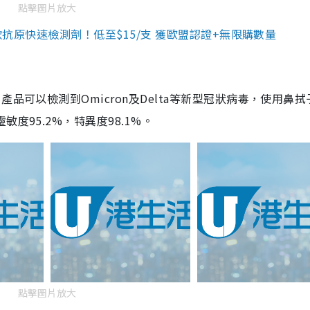
點擊圖片放大
3款抗原快速檢測劑！低至$15/支 獲歐盟認證+無限購數量
品可以檢測到Omicron及Delta等新型冠狀病毒，使用鼻拭
度95.2%，特異度98.1%。
點擊圖片放大