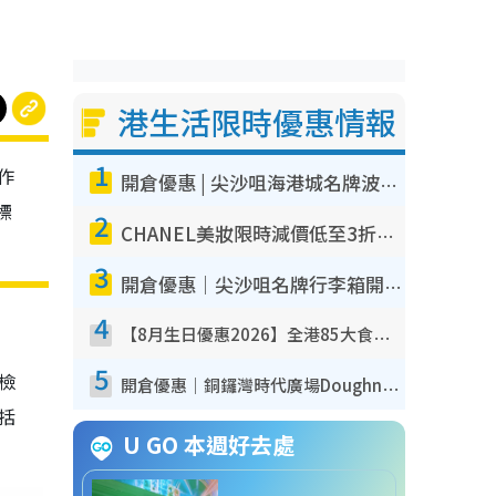
港生活限時優惠情報
1
作
開倉優惠 | 尖沙咀海港城名牌波鞋開倉低至1折！On鞋$899起／Joy&Peace鞋履$98起
標
2
CHANEL美妝限時減價低至3折！人氣粉底/唇膏/精華液低至$275！COCO香水都有平
3
開倉優惠｜尖沙咀名牌行李箱開倉低至4折！一連5日 American Tourister/ace./Hallmark $200起！
4
【8月生日優惠2026】全港85大食買玩著數攻略 自助餐/火鍋放題同行免費＋誠品/DONKI送現金券
5
我檢
開倉優惠｜銅鑼灣時代廣場Doughnut/Campo Marzio開倉低至1折！背囊、書包、手袋劈價$200起
包括
U GO 本週好去處