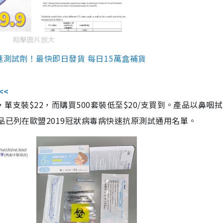
點擊圖片放大
速測試劑！最快即日發貨 每日15萬盒補貨
<<
，單支裝$22，而購買500套裝低至$20/支買到。產品以鼻咽
品已列在歐盟2019冠狀病毒病快速抗原測試通用名單。