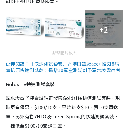
發DEEPBLUE 原廠版本。
+2
點擊圖片放大
延伸閱讀：【快速測試套裝】香港口罩廠acc+推$18病
毒抗原快速測試劑！捐贈10萬盒測試劑予深水埗露宿者
Goldsite快速測試套裝
深水埗電子特賣城現正發售Goldsite快速測試套裝，現
時更有優惠，$100/10支，平均每支$10，買10支再送口
罩。另外有售YHLO及Green Spring的快速測試套裝，
一樣低至$100/10支送口罩。