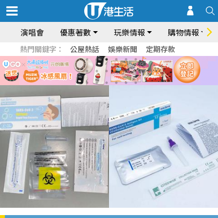
演唱會
優惠著數
玩樂情報
購物情報
熱門關鍵字：
公屋熱話
娛樂新聞
定期存款