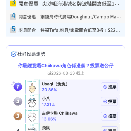
3
開倉優惠 | 尖沙咀海港城名牌波鞋開倉低至1折！On鞋$899起／Joy&Peace鞋履$98起
4
開倉優惠｜銅鑼灣時代廣場Doughnut/Campo Marzio開倉低至1折！背囊、書包、手袋劈價$200起
5
廚具開倉｜特福Tefal廚具/家電開倉低至3折！$220起買平底鍋/炒鑊/湯煲！電飯煲/吸塵機/燙斗$418起