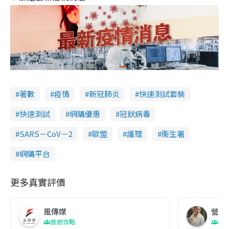
著數
疫情
新冠肺炎
快速測試套裝
快速測試
網購優惠
冠狀病毒
SARS－CoV－2
歐盟
護理
衞生署
網購平台
更多真實評價
風傳媒
營養教
旅遊攻略
生