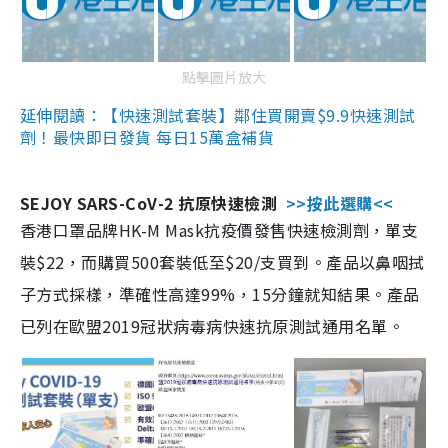
點擊圖片放大
延伸閱讀：【快速測試套裝】鄰住買開賣$9.9快速測試
劑！最快即日發貨 每日15萬盒補貨
SEJOY SARS-CoV-2 抗原快速檢測
>>按此選購<<
香港口罩品牌HK-M Mask抗疫價發售快速檢測劑，單支
裝$22，而購買500套裝低至$20/支買到。產品以鼻咽拭
子方式採樣，準確性高達99%，15分鐘就知結果。產品
已列在歐盟2019冠狀病毒病快速抗原測試通用名單。