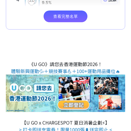
《U GO》請您去香港運動節2026！
體驗新興運動💦＋競技賽事💪＋100+運動用品攤位🔥
【U GO x CHARGESPOT 夏日消暑企劃⚡】
> 打卡即送充電券！限量1000張🔋送完即止 <