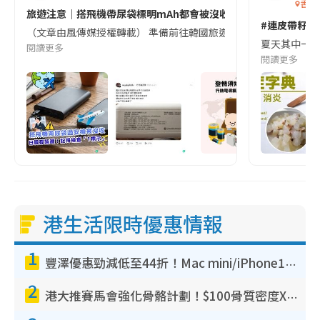
香港
旅遊注意｜搭飛機帶尿袋標明mAh都會被沒收😱出發前切記檢查「1
#連皮帶籽都
（文章由風傳媒授權轉載） 準備前往韓國旅遊的民眾，近期要特別留
夏天其中一種時
閱讀更多
閱讀更多
港生活限時優惠情報
1
豐澤優惠勁減低至44折！Mac mini/iPhone17Pro大減價！廚房家電$220起
2
港大推賽馬會強化骨骼計劃！$100骨質密度X光檢查 完成免費運動訓練送超市禮券！附參加資格