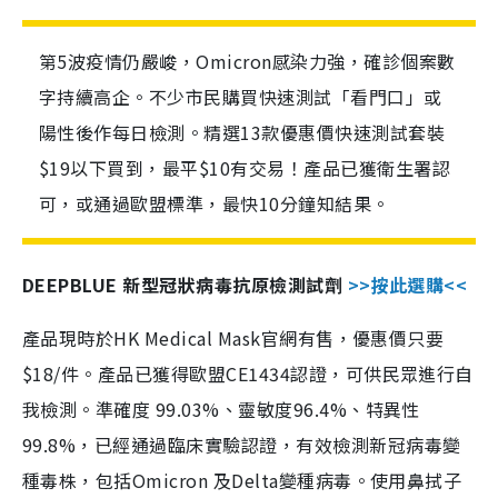
第5波疫情仍嚴峻，Omicron感染力強，確診個案數
字持續高企。不少市民購買快速測試「看門口」或
陽性後作每日檢測。精選13款優惠價快速測試套裝
$19以下買到，最平$10有交易！產品已獲衛生署認
可，或通過歐盟標準，最快10分鐘知結果。
DEEPBLUE 新型冠狀病毒抗原檢測試劑
>>按此選購<<
產品現時於HK Medical Mask官網有售，優惠價只要
$18/件。產品已獲得歐盟CE1434認證，可供民眾進行自
我檢測。準確度 99.03%、靈敏度96.4%、特異性
99.8%，已經通過臨床實驗認證，有效檢測新冠病毒變
種毒株，包括Omicron 及Delta變種病毒。使用鼻拭子