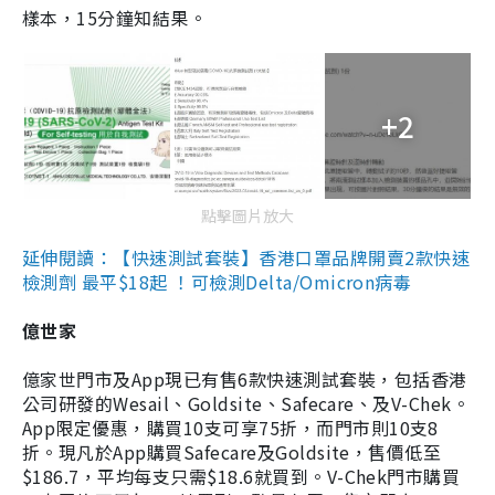
樣本，15分鐘知結果。
+2
點擊圖片放大
延伸閱讀：【快速測試套裝】香港口罩品牌開賣2款快速
檢測劑 最平$18起 ！可檢測Delta/Omicron病毒
億世家
億家世門市及App現已有售6款快速測試套裝，包括香港
公司研發的Wesail、Goldsite、Safecare、及V-Chek。
App限定優惠，購買10支可享75折，而門市則10支8
折。現凡於App購買Safecare及Goldsite，售價低至
$186.7，平均每支只需$18.6就買到。V-Chek門市購買