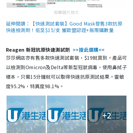
點擊圖片放大
延伸閱讀：【快速測試套裝】Good Mask發售3款抗原
快速檢測劑！低至$15/支 獲歐盟認證+無限購數量
Reagen 新冠抗原快速測試劑
>>按此選購<<
莎莎網店亦有售多款快速測試套裝，$19就買到。產品可
以檢測到Omicron及Delta等新型冠狀病毒，使用鼻拭子
樣本，只需15分鐘就可以取得快速抗原測試結果。靈敏
度95.2%，特異度98.1%。
+2