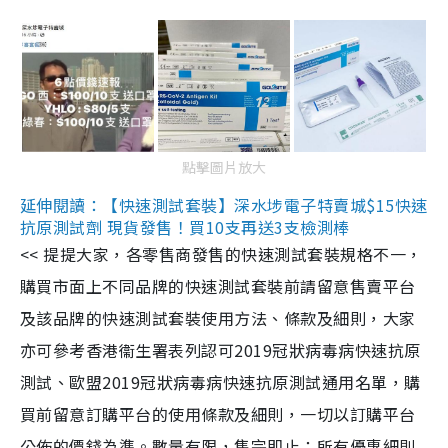
點擊圖片放大
延伸閱讀：【快速測試套裝】深水埗電子特賣城$15快速
抗原測試劑 現貨發售！買10支再送3支檢測棒
<< 提提大家，各零售商發售的快速測試套裝規格不一，
購買市面上不同品牌的快速測試套裝前請留意售賣平台
及該品牌的快速測試套裝使用方法、條款及細則，大家
亦可參考香港衞生署表列認可2019冠狀病毒病快速抗原
測試、歐盟2019冠狀病毒病快速抗原測試通用名單，購
買前留意訂購平台的使用條款及細則，一切以訂購平台
公佈的價錢為準。數量有限，售完即止；所有優惠細則