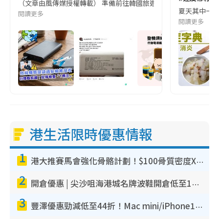
（文章由風傳媒授權轉載） 準備前往韓國旅遊的民眾，近期要特別留
夏天其中一種時
閱讀更多
閱讀更多
港生活限時優惠情報
1
港大推賽馬會強化骨骼計劃！$100骨質密度X光檢查 完成免費運動訓練送超市禮券！附參加資格
2
開倉優惠 | 尖沙咀海港城名牌波鞋開倉低至1折！On鞋$899起／Joy&Peace鞋履$98起
3
豐澤優惠勁減低至44折！Mac mini/iPhone17Pro大減價！廚房家電$220起