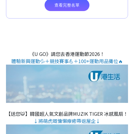
《U GO》請您去香港運動節2026！
體驗新興運動💦＋競技賽事💪＋100+運動用品攤位🔥
【送您🐯】韓國超人氣文創品牌MUZIK TIGER 冰感風扇！
↓將萌虎嘅慵懶療癒帶返屋企↓