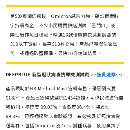
第5波疫情仍嚴峻，Omicron感染力強，確診個案數
字持續高企。不少市民購買快速測試「看門口」或
陽性後作每日檢測。精選13款優惠價快速測試套裝
$19以下買到，最平$10有交易！產品已獲衛生署認
可，或通過歐盟標準，最快10分鐘知結果。
DEEPBLUE 新型冠狀病毒抗原檢測試劑
>>按此選購<<
產品現時於HK Medical Mask官網有售，優惠價只要
$18/件。產品已獲得歐盟CE1434認證，可供民眾進行自
我檢測。準確度 99.03%、靈敏度96.4%、特異性
99.8%，已經通過臨床實驗認證，有效檢測新冠病毒變
種毒株，包括Omicron 及Delta變種病毒。使用鼻拭子