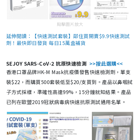
點擊圖片放大
延伸閱讀：【快速測試套裝】鄰住買開賣$9.9快速測試
劑！最快即日發貨 每日15萬盒補貨
SEJOY SARS-CoV-2 抗原快速檢測
>>按此選購<<
香港口罩品牌HK-M Mask抗疫價發售快速檢測劑，單支
裝$22，而購買500套裝低至$20/支買到。產品以鼻咽拭
子方式採樣，準確性高達99%，15分鐘就知結果。產品
已列在歐盟2019冠狀病毒病快速抗原測試通用名單。