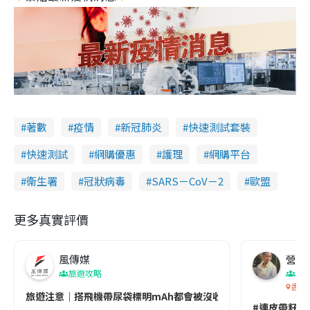
著數
疫情
新冠肺炎
快速測試套裝
快速測試
網購優惠
護理
網購平台
衞生署
冠狀病毒
SARS－CoV－2
歐盟
更多真實評價
風傳媒
營養教
旅遊攻略
生
香港
旅遊注意｜搭飛機帶尿袋標明mAh都會被沒收😱出發前切記檢查「1
#連皮帶籽都