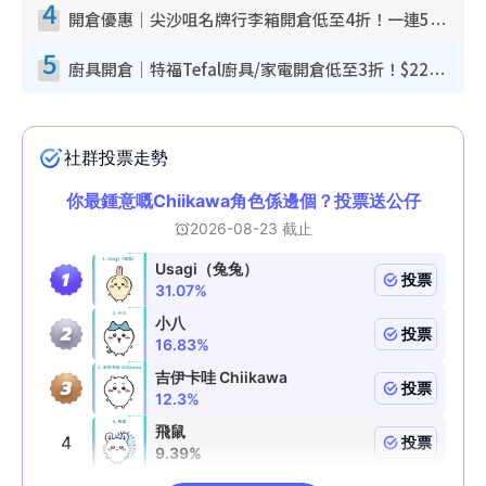
4
開倉優惠｜尖沙咀名牌行李箱開倉低至4折！一連5日 American Tourister/ace./Hallmark $200起！
5
廚具開倉｜特福Tefal廚具/家電開倉低至3折！$220起買平底鍋/炒鑊/湯煲！電飯煲/吸塵機/燙斗$418起