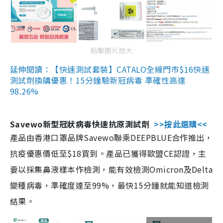
點擊圖片放大
延伸閱讀：【快速測試套裝】CATALO全線門市$16快速
測試劑換購優惠！15分鐘驗新冠病毒 準確性高達
98.26%
Savewo新型冠狀病毒快速抗原測試劑
>>按此選購<<
產品由香港口罩品牌Savewo聯乘DEEPBLUE合作推出，
抗疫優惠價低至$18買到。產品已獲得歐盟CE認證，主
要以採集鼻液樣本作檢測，能有效檢測Omicron及Delta
變種病毒，準確度達至99%，最快15分鐘就能知道檢測
結果。