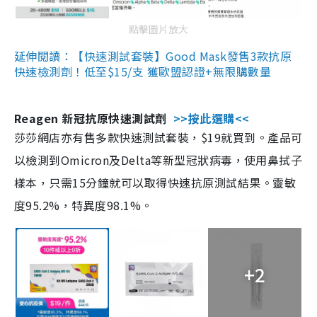
點擊圖片放大
延伸閱讀：【快速測試套裝】Good Mask發售3款抗原
快速檢測劑！低至$15/支 獲歐盟認證+無限購數量
Reagen 新冠抗原快速測試劑
>>按此選購<<
莎莎網店亦有售多款快速測試套裝，$19就買到。產品可
以檢測到Omicron及Delta等新型冠狀病毒，使用鼻拭子
樣本，只需15分鐘就可以取得快速抗原測試結果。靈敏
度95.2%，特異度98.1%。
+2