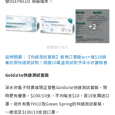
發DEEPBLUE 原廠版本。
+2
點擊圖片放大
延伸閱讀：【快速測試套裝】香港口罩廠acc+推$18病
毒抗原快速測試劑！捐贈10萬盒測試劑予深水埗露宿者
Goldsite快速測試套裝
深水埗電子特賣城現正發售Goldsite快速測試套裝，現
時更有優惠，$100/10支，平均每支$10，買10支再送口
罩。另外有售YHLO及Green Spring的快速測試套裝，
一樣低至$100/10支送口罩。