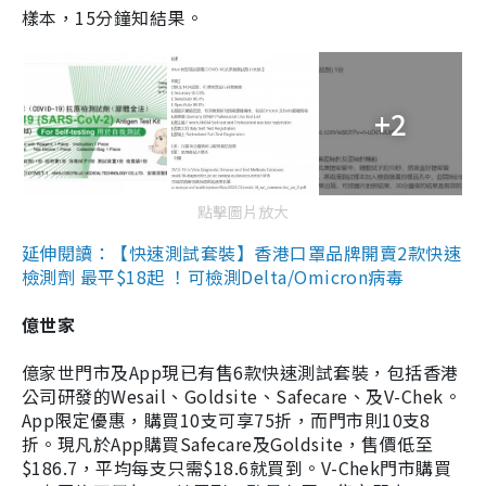
樣本，15分鐘知結果。
+2
點擊圖片放大
延伸閱讀：【快速測試套裝】香港口罩品牌開賣2款快速
檢測劑 最平$18起 ！可檢測Delta/Omicron病毒
億世家
億家世門市及App現已有售6款快速測試套裝，包括香港
公司研發的Wesail、Goldsite、Safecare、及V-Chek。
App限定優惠，購買10支可享75折，而門市則10支8
折。現凡於App購買Safecare及Goldsite，售價低至
$186.7，平均每支只需$18.6就買到。V-Chek門市購買