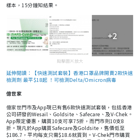
樣本，15分鐘知結果。
+2
點擊圖片放大
延伸閱讀：【快速測試套裝】香港口罩品牌開賣2款快速
檢測劑 最平$18起 ！可檢測Delta/Omicron病毒
億世家
億家世門市及App現已有售6款快速測試套裝，包括香港
公司研發的Wesail、Goldsite、Safecare、及V-Chek。
App限定優惠，購買10支可享75折，而門市則10支8
折。現凡於App購買Safecare及Goldsite，售價低至
$186.7，平均每支只需$18.6就買到。V-Chek門市購買