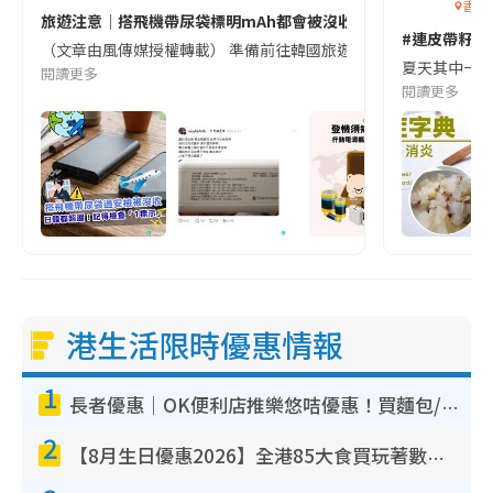
香港
旅遊注意｜搭飛機帶尿袋標明mAh都會被沒收😱出發前切記檢查「1
#連皮帶籽都
（文章由風傳媒授權轉載） 準備前往韓國旅遊的民眾，近期要特別留
夏天其中一種時
閱讀更多
閱讀更多
港生活限時優惠情報
1
長者優惠｜OK便利店推樂悠咭優惠！買麵包/牛奶/保健品拍卡即減
2
【8月生日優惠2026】全港85大食買玩著數攻略 自助餐/火鍋放題同行免費＋誠品/DONKI送現金券