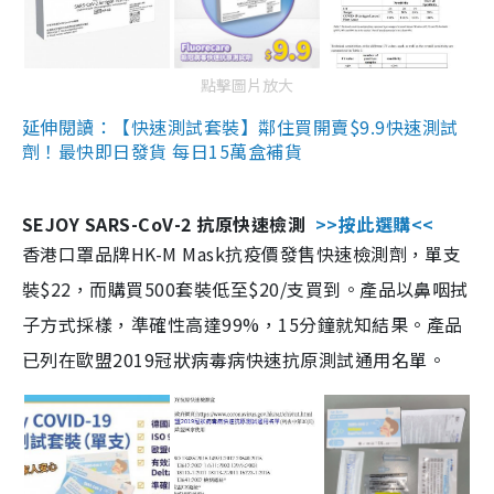
點擊圖片放大
延伸閱讀：【快速測試套裝】鄰住買開賣$9.9快速測試
劑！最快即日發貨 每日15萬盒補貨
SEJOY SARS-CoV-2 抗原快速檢測
>>按此選購<<
香港口罩品牌HK-M Mask抗疫價發售快速檢測劑，單支
裝$22，而購買500套裝低至$20/支買到。產品以鼻咽拭
子方式採樣，準確性高達99%，15分鐘就知結果。產品
已列在歐盟2019冠狀病毒病快速抗原測試通用名單。