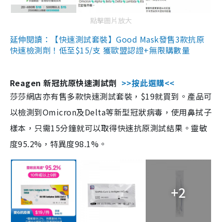
點擊圖片放大
延伸閱讀：【快速測試套裝】Good Mask發售3款抗原
快速檢測劑！低至$15/支 獲歐盟認證+無限購數量
Reagen 新冠抗原快速測試劑
>>按此選購<<
莎莎網店亦有售多款快速測試套裝，$19就買到。產品可
以檢測到Omicron及Delta等新型冠狀病毒，使用鼻拭子
樣本，只需15分鐘就可以取得快速抗原測試結果。靈敏
度95.2%，特異度98.1%。
+2