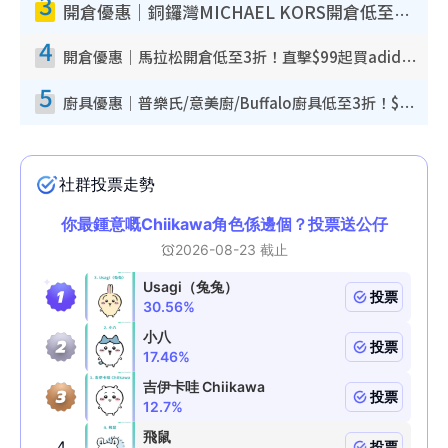
3
開倉優惠｜銅鑼灣MICHAEL KORS開倉低至17折！直擊$500起買手袋/銀包/鞋款 必買經典Jet Set系列
4
開倉優惠｜馬拉松開倉低至3折！直擊$99起買adidas／New Balance／Puma鞋款 STANLEY保溫杯劈價至$119起
5
廚具優惠｜普樂氏/意美廚/Buffalo廚具低至3折！$89起買煎鍋／炒鑊／個人鍋 同場小家電激減至$99起