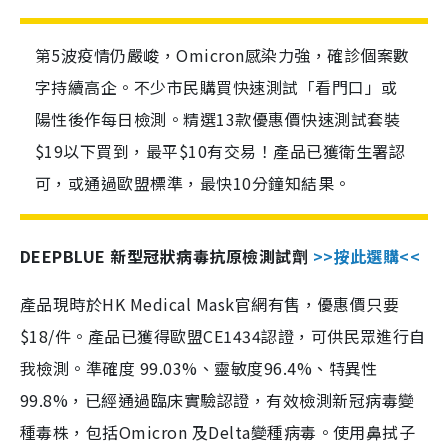
第5波疫情仍嚴峻，Omicron感染力強，確診個案數
字持續高企。不少市民購買快速測試「看門口」或
陽性後作每日檢測。精選13款優惠價快速測試套裝
$19以下買到，最平$10有交易！產品已獲衛生署認
可，或通過歐盟標準，最快10分鐘知結果。
DEEPBLUE 新型冠狀病毒抗原檢測試劑
>>按此選購<<
產品現時於HK Medical Mask官網有售，優惠價只要
$18/件。產品已獲得歐盟CE1434認證，可供民眾進行自
我檢測。準確度 99.03%、靈敏度96.4%、特異性
99.8%，已經通過臨床實驗認證，有效檢測新冠病毒變
種毒株，包括Omicron 及Delta變種病毒。使用鼻拭子