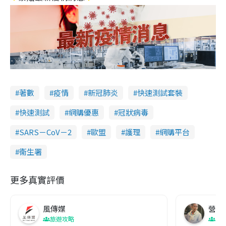
著數
疫情
新冠肺炎
快速測試套裝
快速測試
網購優惠
冠狀病毒
SARS－CoV－2
歐盟
護理
網購平台
衞生署
更多真實評價
風傳媒
營養教
旅遊攻略
生