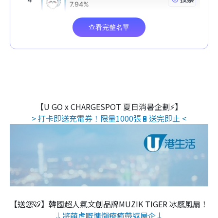
【U GO x CHARGESPOT 夏日消暑企劃⚡】
> 打卡即送充電券！限量1000張🔋送完即止 <
【送您🐯】韓國超人氣文創品牌MUZIK TIGER 冰感風扇！
↓將萌虎嘅慵懶療癒帶返屋企↓