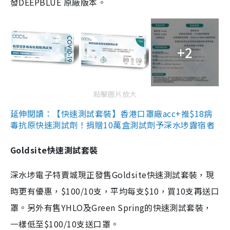
發DEEPBLUE 原廠版本。
+2
點擊圖片放大
延伸閱讀：【快速測試套裝】香港口罩廠acc+推$18病
毒抗原快速測試劑！捐贈10萬盒測試劑予深水埗露宿者
Goldsite快速測試套裝
深水埗電子特賣城現正發售Goldsite快速測試套裝，現
時更有優惠，$100/10支，平均每支$10，買10支再送口
罩。另外有售YHLO及Green Spring的快速測試套裝，
一樣低至$100/10支送口罩。