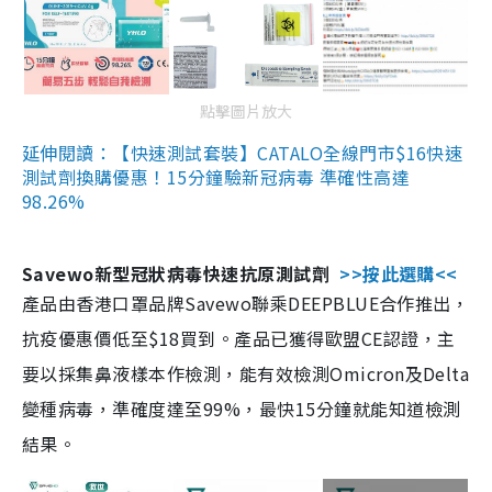
點擊圖片放大
延伸閱讀：【快速測試套裝】CATALO全線門市$16快速
測試劑換購優惠！15分鐘驗新冠病毒 準確性高達
98.26%
Savewo新型冠狀病毒快速抗原測試劑
>>按此選購<<
產品由香港口罩品牌Savewo聯乘DEEPBLUE合作推出，
抗疫優惠價低至$18買到。產品已獲得歐盟CE認證，主
要以採集鼻液樣本作檢測，能有效檢測Omicron及Delta
變種病毒，準確度達至99%，最快15分鐘就能知道檢測
結果。