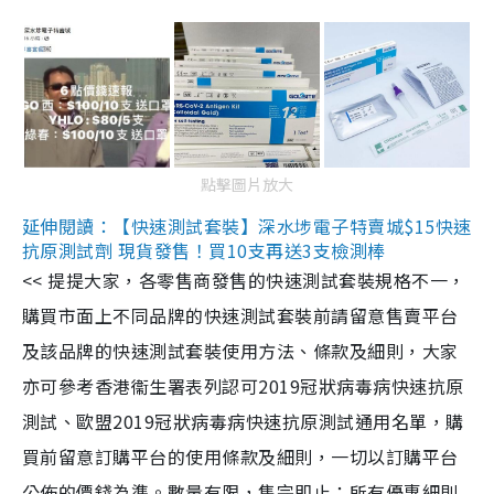
點擊圖片放大
延伸閱讀：【快速測試套裝】深水埗電子特賣城$15快速
抗原測試劑 現貨發售！買10支再送3支檢測棒
<< 提提大家，各零售商發售的快速測試套裝規格不一，
購買市面上不同品牌的快速測試套裝前請留意售賣平台
及該品牌的快速測試套裝使用方法、條款及細則，大家
亦可參考香港衞生署表列認可2019冠狀病毒病快速抗原
測試、歐盟2019冠狀病毒病快速抗原測試通用名單，購
買前留意訂購平台的使用條款及細則，一切以訂購平台
公佈的價錢為準。數量有限，售完即止；所有優惠細則