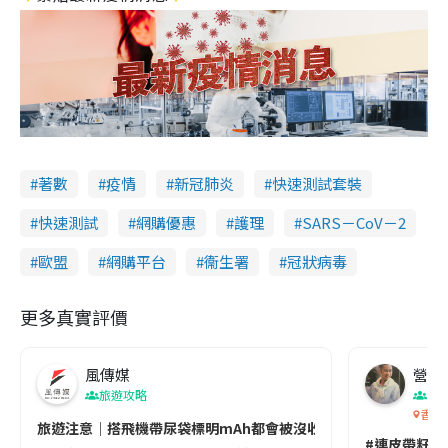
著數
疫情
新冠肺炎
快速測試套裝
快速測試
網購優惠
護理
SARS－CoV－2
歐盟
網購平台
衞生署
冠狀病毒
更多真實評價
風傳媒
營養教
旅遊攻略
生
香港
旅遊注意｜搭飛機帶尿袋標明mAh都會被沒收😱出發前切記檢查「1
#連皮帶籽都