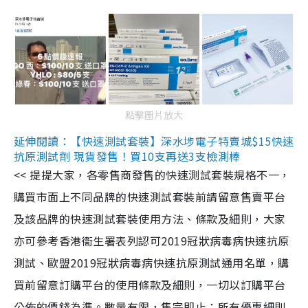
點擊圖片放大
延伸閱讀：【快速測試套裝】深水埗電子特賣城$15快速
抗原測試劑 現貨發售！買10支再送3支檢測棒
<< 提提大家，各零售商發售的快速測試套裝規格不一，
購買市面上不同品牌的快速測試套裝前請留意售賣平台
及該品牌的快速測試套裝使用方法、條款及細則，大家
亦可參考香港衞生署表列認可2019冠狀病毒病快速抗原
測試、歐盟2019冠狀病毒病快速抗原測試通用名單，購
買前留意訂購平台的使用條款及細則，一切以訂購平台
公佈的價錢為準。數量有限，售完即止；所有優惠細則