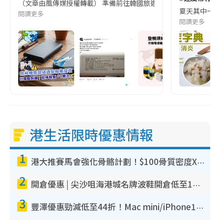
（文章由風傳媒授權轉載） 準備前往韓國旅遊的民眾，近期要特別留
夏天其中一種時
閱讀更多
閱讀更多
港生活限時優惠情報
1
港大推賽馬會強化骨骼計劃！$100骨質密度X光檢查 完成免費運動訓練送超市禮券！附參加資格
2
開倉優惠 | 尖沙咀海港城名牌波鞋開倉低至1折！On鞋$899起／Joy&Peace鞋履$98起
3
豐澤優惠勁減低至44折！Mac mini/iPhone17Pro大減價！廚房家電$220起