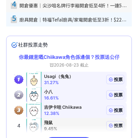
4
開倉優惠｜尖沙咀名牌行李箱開倉低至4折！一連5日 American Tourister/ace./Hallmark $200起！
5
廚具開倉｜特福Tefal廚具/家電開倉低至3折！$220起買平底鍋/炒鑊/湯煲！電飯煲/吸塵機/燙斗$418起