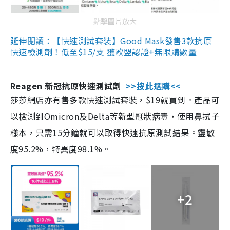
點擊圖片放大
延伸閱讀：【快速測試套裝】Good Mask發售3款抗原
快速檢測劑！低至$15/支 獲歐盟認證+無限購數量
Reagen 新冠抗原快速測試劑
>>按此選購<<
莎莎網店亦有售多款快速測試套裝，$19就買到。產品可
以檢測到Omicron及Delta等新型冠狀病毒，使用鼻拭子
樣本，只需15分鐘就可以取得快速抗原測試結果。靈敏
度95.2%，特異度98.1%。
+2