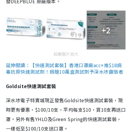
發DEEPBLUE 原廠版本。
+2
點擊圖片放大
延伸閱讀：【快速測試套裝】香港口罩廠acc+推$18病
毒抗原快速測試劑！捐贈10萬盒測試劑予深水埗露宿者
Goldsite快速測試套裝
深水埗電子特賣城現正發售Goldsite快速測試套裝，現
時更有優惠，$100/10支，平均每支$10，買10支再送口
罩。另外有售YHLO及Green Spring的快速測試套裝，
一樣低至$100/10支送口罩。