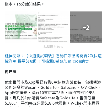
樣本，15分鐘知結果。
+2
點擊圖片放大
延伸閱讀：【快速測試套裝】香港口罩品牌開賣2款快速
檢測劑 最平$18起 ！可檢測Delta/Omicron病毒
億世家
億家世門市及App現已有售6款快速測試套裝，包括香港
公司研發的Wesail、Goldsite、Safecare、及V-Chek。
App限定優惠，購買10支可享75折，而門市則10支8
折。現凡於App購買Safecare及Goldsite，售價低至
$186.7，平均每支只需$18.6就買到。V-Chek門市購買