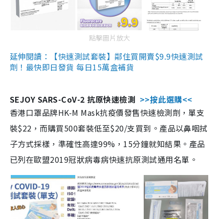
點擊圖片放大
延伸閱讀：【快速測試套裝】鄰住買開賣$9.9快速測試
劑！最快即日發貨 每日15萬盒補貨
SEJOY SARS-CoV-2 抗原快速檢測
>>按此選購<<
香港口罩品牌HK-M Mask抗疫價發售快速檢測劑，單支
裝$22，而購買500套裝低至$20/支買到。產品以鼻咽拭
子方式採樣，準確性高達99%，15分鐘就知結果。產品
已列在歐盟2019冠狀病毒病快速抗原測試通用名單。