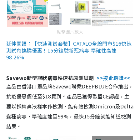
點擊圖片放大
延伸閱讀：【快速測試套裝】CATALO全線門市$16快速
測試劑換購優惠！15分鐘驗新冠病毒 準確性高達
98.26%
Savewo新型冠狀病毒快速抗原測試劑
>>按此選購<<
產品由香港口罩品牌Savewo聯乘DEEPBLUE合作推出，
抗疫優惠價低至$18買到。產品已獲得歐盟CE認證，主
要以採集鼻液樣本作檢測，能有效檢測Omicron及Delta
變種病毒，準確度達至99%，最快15分鐘就能知道檢測
結果。