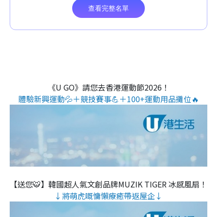
《U GO》請您去香港運動節2026！
體驗新興運動💦＋競技賽事💪＋100+運動用品攤位🔥
【送您🐯】韓國超人氣文創品牌MUZIK TIGER 冰感風扇！
↓將萌虎嘅慵懶療癒帶返屋企↓