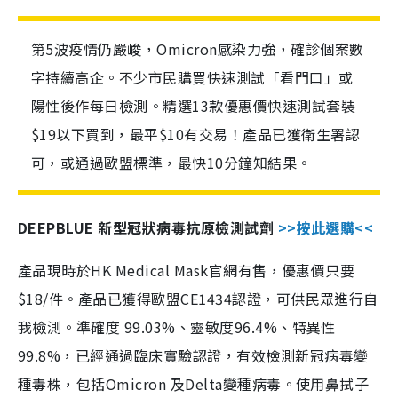
第5波疫情仍嚴峻，Omicron感染力強，確診個案數
字持續高企。不少市民購買快速測試「看門口」或
陽性後作每日檢測。精選13款優惠價快速測試套裝
$19以下買到，最平$10有交易！產品已獲衛生署認
可，或通過歐盟標準，最快10分鐘知結果。
DEEPBLUE 新型冠狀病毒抗原檢測試劑
>>按此選購<<
產品現時於HK Medical Mask官網有售，優惠價只要
$18/件。產品已獲得歐盟CE1434認證，可供民眾進行自
我檢測。準確度 99.03%、靈敏度96.4%、特異性
99.8%，已經通過臨床實驗認證，有效檢測新冠病毒變
種毒株，包括Omicron 及Delta變種病毒。使用鼻拭子