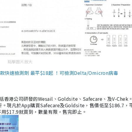
點擊圖片放大
檢測劑 最平$18起 ！可檢測Delta/Omicron病毒
研發的Wesail、Goldsite、Safecare、及V-Chek。
凡於App購買Safecare及Goldsite，售價低至$186.7
均不用$17.9就買到，數量有限，售完即止。