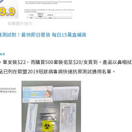
點擊圖片放大
速測試劑！最快即日發貨 每日15萬盒補貨
<<
，單支裝$22，而購買500套裝低至$20/支買到。產品以鼻咽
品已列在歐盟2019冠狀病毒病快速抗原測試通用名單。