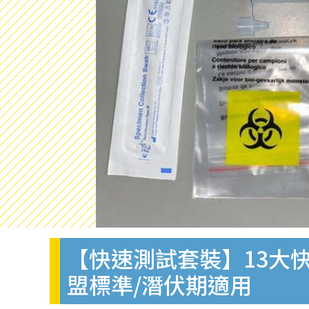
【快速測試套裝】13大快
盟標準/潛伏期適用