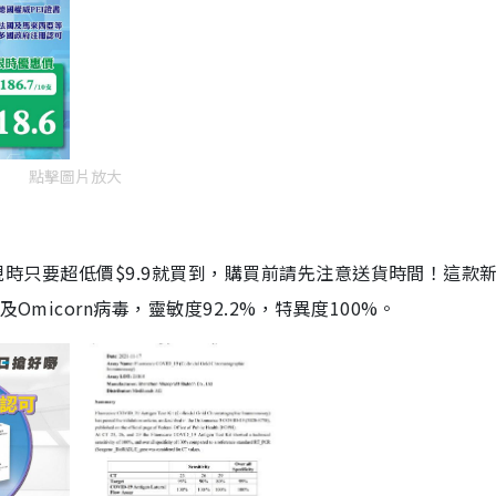
點擊圖片放大
劑，現時只要超低價$9.9就買到，購買前請先注意送貨時間！這款
Omicorn病毒，靈敏度92.2%，特異度100%。