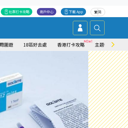
社群打卡攻略
商戶中心
下載 App
繁
简
周圍遊
18區好去處
香港打卡攻略
主題特集