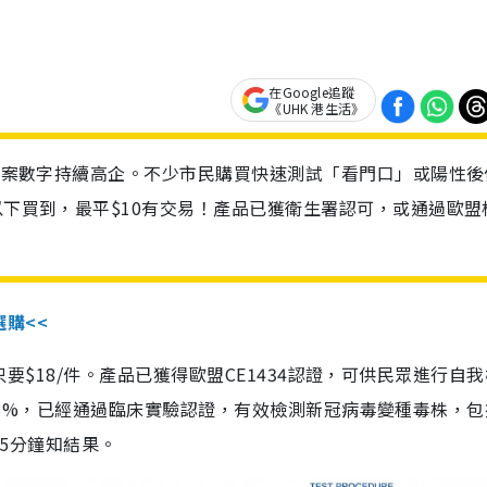
在Google追蹤
《UHK 港生活》
診個案數字持續高企。不少市民購買快速測試「看門口」或陽性後
以下買到，最平$10有交易！產品已獲衛生署認可，或通過歐盟
選購<<
惠價只要$18/件。產品已獲得歐盟CE1434認證，可供民眾進行自
性99.8%，已經通過臨床實驗認證，有效檢測新冠病毒變種毒株，
，15分鐘知結果。