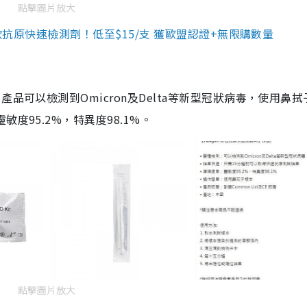
點擊圖片放大
3款抗原快速檢測劑！低至$15/支 獲歐盟認證+無限購數量
品可以檢測到Omicron及Delta等新型冠狀病毒，使用鼻拭
度95.2%，特異度98.1%。
點擊圖片放大