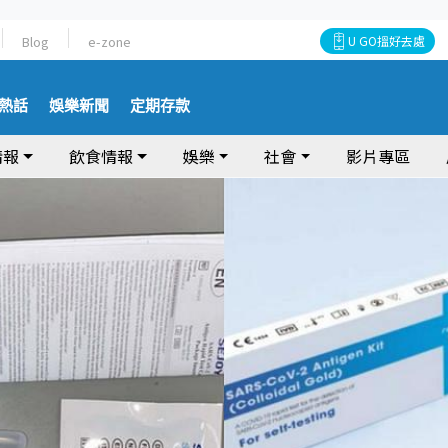
Blog
e-zone
U GO搵好去處
熱話
娛樂新聞
定期存款
情報
飲食情報
娛樂
社會
影片專區