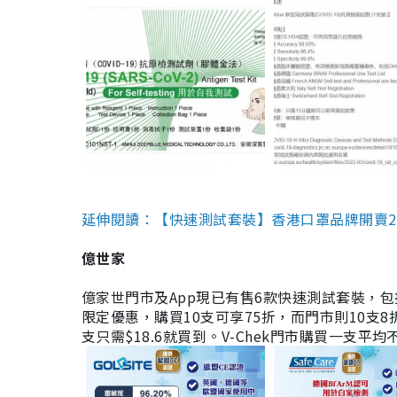
延伸閱讀：【快速測試套裝】香港口罩品牌開賣2款快速
億世家
億家世門市及App現已有售6款快速測試套裝，包括香港公司
限定優惠，購買10支可享75折，而門市則10支8折。現
支只需$18.6就買到。V-Chek門市購買一支平