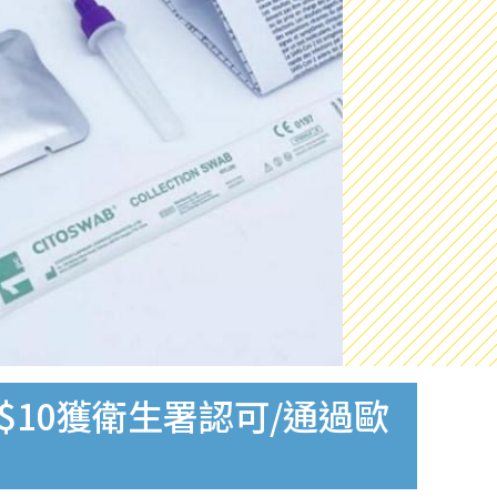
$10獲衛生署認可/通過歐