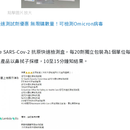
點擊圖片放大
測試劑優惠 無限購數量！可檢測Omicron病毒
are SARS-Cov-2 抗原快速檢測盒，每20劑獨立包裝為1個單位
5。產品以鼻拭子採樣，10至15分鐘知結果。