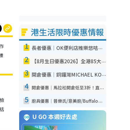
港生活限時優惠情報
1
作
長者優惠｜OK便利店推樂悠咭優惠！買麵包/牛奶/保健品拍卡即減
標
2
【8月生日優惠2026】全港85大食買玩著數攻略 自助餐/火鍋放題同行免費＋誠品/DONKI送現金券
3
開倉優惠｜銅鑼灣MICHAEL KORS開倉低至17折！直擊$500起買手袋/銀包/鞋款 必買經典Jet Set系列
4
開倉優惠｜馬拉松開倉低至3折！直擊$99起買adidas／New Balance／Puma鞋款 STANLEY保溫杯劈價至$119起
5
我檢
廚具優惠｜普樂氏/意美廚/Buffalo廚具低至3折！$89起買煎鍋／炒鑊／個人鍋 同場小家電激減至$99起
包括
U GO 本週好去處