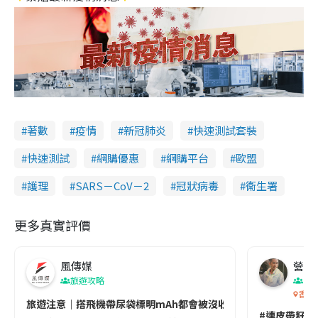
著數
疫情
新冠肺炎
快速測試套裝
快速測試
網購優惠
網購平台
歐盟
護理
SARS－CoV－2
冠狀病毒
衞生署
更多真實評價
風傳媒
營養教
旅遊攻略
生
香港
旅遊注意｜搭飛機帶尿袋標明mAh都會被沒收😱出發前切記檢查「1
#連皮帶籽都