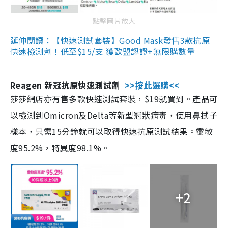
點擊圖片放大
延伸閱讀：【快速測試套裝】Good Mask發售3款抗原
快速檢測劑！低至$15/支 獲歐盟認證+無限購數量
Reagen 新冠抗原快速測試劑
>>按此選購<<
莎莎網店亦有售多款快速測試套裝，$19就買到。產品可
以檢測到Omicron及Delta等新型冠狀病毒，使用鼻拭子
樣本，只需15分鐘就可以取得快速抗原測試結果。靈敏
度95.2%，特異度98.1%。
+2