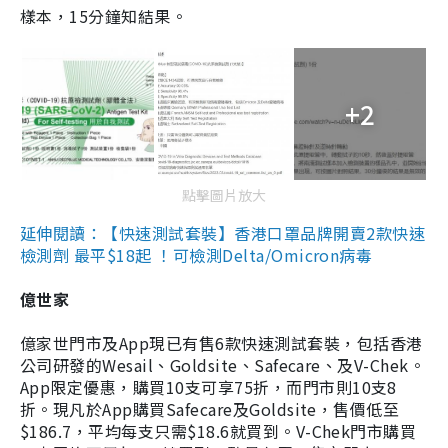
樣本，15分鐘知結果。
+2
點擊圖片放大
延伸閱讀：【快速測試套裝】香港口罩品牌開賣2款快速
檢測劑 最平$18起 ！可檢測Delta/Omicron病毒
億世家
億家世門市及App現已有售6款快速測試套裝，包括香港
公司研發的Wesail、Goldsite、Safecare、及V-Chek。
App限定優惠，購買10支可享75折，而門市則10支8
折。現凡於App購買Safecare及Goldsite，售價低至
$186.7，平均每支只需$18.6就買到。V-Chek門市購買