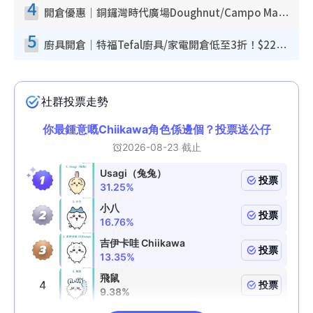
4
開倉優惠｜銅鑼灣時代廣場Doughnut/Campo Marzio開倉低至1折！背囊、書包、手袋劈價$200起
5
廚具開倉｜特福Tefal廚具/家電開倉低至3折！$220起買平底鍋/炒鑊/湯煲！電飯煲/吸塵機/燙斗$418起