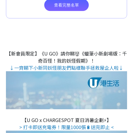
【新會員限定】《U GO》請你睇👹《蠟筆小新劇場版：千
奇百怪！我的妖怪假期》！
↓一齊睇下小新同妖怪朋友們點樣聯手拯救屋企人啦↓
【U GO x CHARGESPOT 夏日消暑企劃⚡】
> 打卡即送充電券！限量1000張🔋送完即止 <