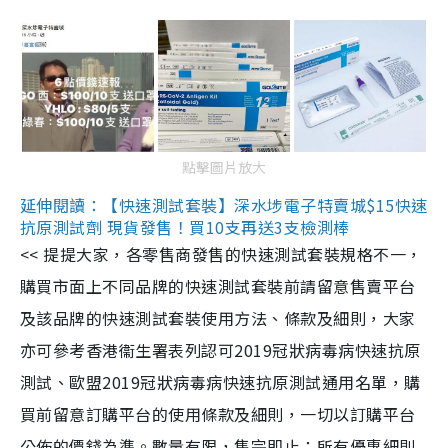
點擊圖片放大
延伸閱讀：【快速測試套裝】深水埗電子特賣城$15快速
抗原測試劑 現貨發售！買10支再送3支檢測棒
<< 提提大家，各零售商發售的快速測試套裝規格不一，
購買市面上不同品牌的快速測試套裝前請留意售賣平台
及該品牌的快速測試套裝使用方法、條款及細則，大家
亦可參考香港衞生署表列認可2019冠狀病毒病快速抗原
測試、歐盟2019冠狀病毒病快速抗原測試通用名單，購
買前留意訂購平台的使用條款及細則，一切以訂購平台
公佈的價錢為準。數量有限，售完即止；所有優惠細則