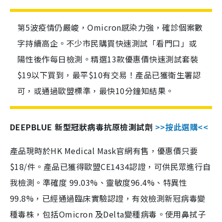
第5波疫情仍嚴峻，Omicron感染力強，確診個案數
字持續高企。不少市民購買快速測試「看門口」或
陽性後作每日檢測。精選13款優惠價快速測試套裝
$19以下買到，最平$10有交易！產品已獲衛生署認
可，或通過歐盟標準，最快10分鐘知結果。
DEEPBLUE 新型冠狀病毒抗原檢測試劑
>>按此選購<<
產品現時於HK Medical Mask官網有售，優惠價只要
$18/件。產品已獲得歐盟CE1434認證，可供民眾進行自
我檢測。準確度 99.03%、靈敏度96.4%、特異性
99.8%，已經通過臨床實驗認證，有效檢測新冠病毒變
種毒株，包括Omicron 及Delta變種病毒。使用鼻拭子