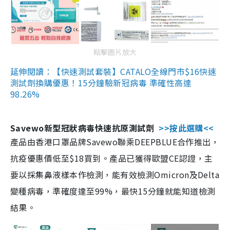
點擊圖片放大
延伸閱讀：【快速測試套裝】CATALO全線門市$16快速
測試劑換購優惠！15分鐘驗新冠病毒 準確性高達
98.26%
Savewo新型冠狀病毒快速抗原測試劑
>>按此選購<<
產品由香港口罩品牌Savewo聯乘DEEPBLUE合作推出，
抗疫優惠價低至$18買到。產品已獲得歐盟CE認證，主
要以採集鼻液樣本作檢測，能有效檢測Omicron及Delta
變種病毒，準確度達至99%，最快15分鐘就能知道檢測
結果。