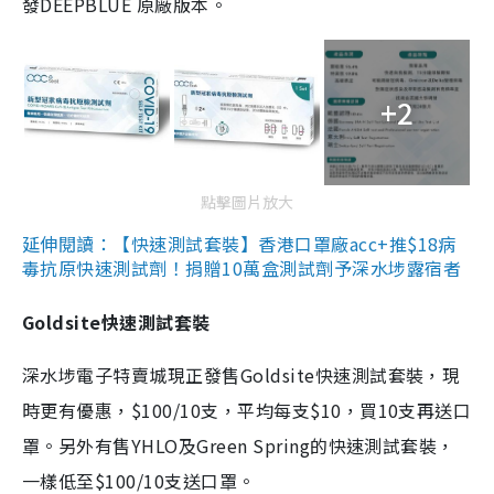
發DEEPBLUE 原廠版本。
+2
點擊圖片放大
延伸閱讀：【快速測試套裝】香港口罩廠acc+推$18病
毒抗原快速測試劑！捐贈10萬盒測試劑予深水埗露宿者
Goldsite快速測試套裝
深水埗電子特賣城現正發售Goldsite快速測試套裝，現
時更有優惠，$100/10支，平均每支$10，買10支再送口
罩。另外有售YHLO及Green Spring的快速測試套裝，
一樣低至$100/10支送口罩。