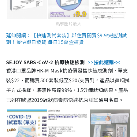
點擊圖片放大
延伸閱讀：【快速測試套裝】鄰住買開賣$9.9快速測試
劑！最快即日發貨 每日15萬盒補貨
SEJOY SARS-CoV-2 抗原快速檢測
>>按此選購<<
香港口罩品牌HK-M Mask抗疫價發售快速檢測劑，單支
裝$22，而購買500套裝低至$20/支買到。產品以鼻咽拭
子方式採樣，準確性高達99%，15分鐘就知結果。產品
已列在歐盟2019冠狀病毒病快速抗原測試通用名單。