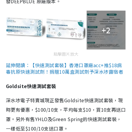
發DEEPBLUE 原廠版本。
+2
點擊圖片放大
延伸閱讀：【快速測試套裝】香港口罩廠acc+推$18病
毒抗原快速測試劑！捐贈10萬盒測試劑予深水埗露宿者
Goldsite快速測試套裝
深水埗電子特賣城現正發售Goldsite快速測試套裝，現
時更有優惠，$100/10支，平均每支$10，買10支再送口
罩。另外有售YHLO及Green Spring的快速測試套裝，
一樣低至$100/10支送口罩。