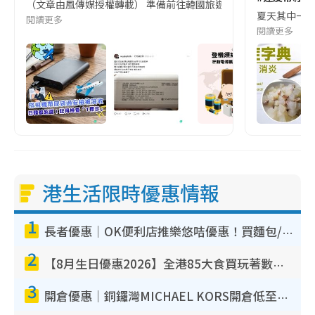
（文章由風傳媒授權轉載） 準備前往韓國旅遊的民眾，近期要特別留
夏天其中一種時
閱讀更多
閱讀更多
港生活限時優惠情報
1
長者優惠｜OK便利店推樂悠咭優惠！買麵包/牛奶/保健品拍卡即減
2
【8月生日優惠2026】全港85大食買玩著數攻略 自助餐/火鍋放題同行免費＋誠品/DONKI送現金券
3
開倉優惠｜銅鑼灣MICHAEL KORS開倉低至17折！直擊$500起買手袋/銀包/鞋款 必買經典Jet Set系列