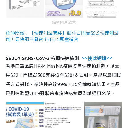
點擊圖片放大
延伸閱讀：【快速測試套裝】鄰住買開賣$9.9快速測試
劑！最快即日發貨 每日15萬盒補貨
SEJOY SARS-CoV-2 抗原快速檢測
>>按此選購<<
香港口罩品牌HK-M Mask抗疫價發售快速檢測劑，單支
裝$22，而購買500套裝低至$20/支買到。產品以鼻咽拭
子方式採樣，準確性高達99%，15分鐘就知結果。產品
已列在歐盟2019冠狀病毒病快速抗原測試通用名單。