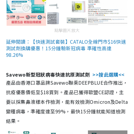
點擊圖片放大
延伸閱讀：【快速測試套裝】CATALO全線門市$16快速
測試劑換購優惠！15分鐘驗新冠病毒 準確性高達
98.26%
Savewo新型冠狀病毒快速抗原測試劑
>>按此選購<<
產品由香港口罩品牌Savewo聯乘DEEPBLUE合作推出，
抗疫優惠價低至$18買到。產品已獲得歐盟CE認證，主
要以採集鼻液樣本作檢測，能有效檢測Omicron及Delta
變種病毒，準確度達至99%，最快15分鐘就能知道檢測
結果。