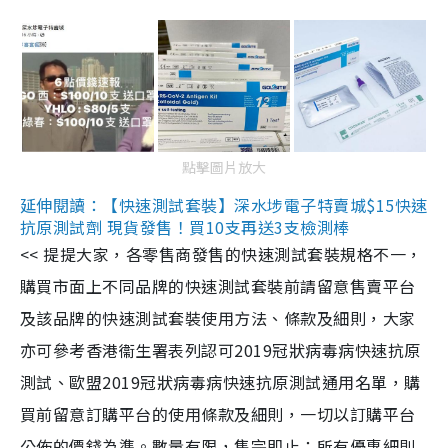
點擊圖片放大
延伸閱讀：【快速測試套裝】深水埗電子特賣城$15快速
抗原測試劑 現貨發售！買10支再送3支檢測棒
<< 提提大家，各零售商發售的快速測試套裝規格不一，
購買市面上不同品牌的快速測試套裝前請留意售賣平台
及該品牌的快速測試套裝使用方法、條款及細則，大家
亦可參考香港衞生署表列認可2019冠狀病毒病快速抗原
測試、歐盟2019冠狀病毒病快速抗原測試通用名單，購
買前留意訂購平台的使用條款及細則，一切以訂購平台
公佈的價錢為準。數量有限，售完即止；所有優惠細則