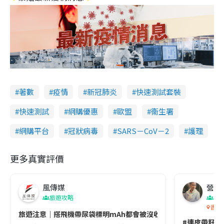
著數
疫情
新冠肺炎
快速測試套裝
快速測試
網購優惠
歐盟
衞生署
網購平台
冠狀病毒
SARS－CoV－2
護理
更多真實評價
風傳媒
營養教
旅遊攻略
生
香港
旅遊注意｜搭飛機帶尿袋標明mAh都會被沒收😱出發前切記檢查「1
#連皮帶籽都