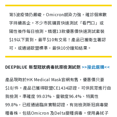
第5波疫情仍嚴峻，Omicron感染力強，確診個案數
字持續高企。不少市民購買快速測試「看門口」或
陽性後作每日檢測。精選13款優惠價快速測試套裝
$19以下買到，最平$10有交易！產品已獲衛生署認
可，或通過歐盟標準，最快10分鐘知結果。
DEEPBLUE 新型冠狀病毒抗原檢測試劑
>>按此選購<<
產品現時於HK Medical Mask官網有售，優惠價只要
$18/件。產品已獲得歐盟CE1434認證，可供民眾進行自
我檢測。準確度 99.03%、靈敏度96.4%、特異性
99.8%，已經通過臨床實驗認證，有效檢測新冠病毒變
種毒株，包括Omicron 及Delta變種病毒。使用鼻拭子