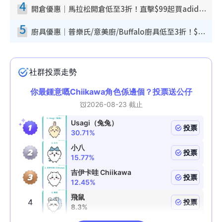
4
開倉優惠｜馬拉松開倉低至3折！直擊$99起買adidas／New Balance／Puma鞋款 STANLEY保溫杯劈價至$119起
5
廚具優惠｜普樂氏/意美廚/Buffalo廚具低至3折！$89起買煎鍋／炒鑊／個人鍋 同場小家電激減至$99起