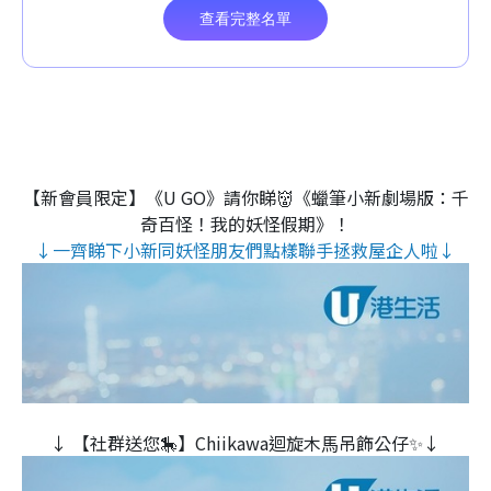
【新會員限定】《U GO》請你睇👹《蠟筆小新劇場版：千
奇百怪！我的妖怪假期》！
↓一齊睇下小新同妖怪朋友們點樣聯手拯救屋企人啦↓
↓ 【社群送您🎠】Chiikawa迴旋木⾺吊飾公仔✨↓