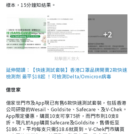
樣本，15分鐘知結果。
+2
點擊圖片放大
延伸閱讀：【快速測試套裝】香港口罩品牌開賣2款快速
檢測劑 最平$18起 ！可檢測Delta/Omicron病毒
億世家
億家世門市及App現已有售6款快速測試套裝，包括香港
公司研發的Wesail、Goldsite、Safecare、及V-Chek。
App限定優惠，購買10支可享75折，而門市則10支8
折。現凡於App購買Safecare及Goldsite，售價低至
$186.7，平均每支只需$18.6就買到。V-Chek門市購買