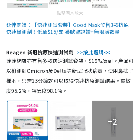
點擊圖片放大
延伸閱讀：【快速測試套裝】Good Mask發售3款抗原
快速檢測劑！低至$15/支 獲歐盟認證+無限購數量
Reagen 新冠抗原快速測試劑
>>按此選購<<
莎莎網店亦有售多款快速測試套裝，$19就買到。產品可
以檢測到Omicron及Delta等新型冠狀病毒，使用鼻拭子
樣本，只需15分鐘就可以取得快速抗原測試結果。靈敏
度95.2%，特異度98.1%。
+2