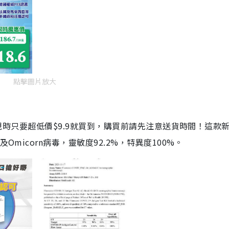
點擊圖片放大
劑，現時只要超低價$9.9就買到，購買前請先注意送貨時間！這款
Omicorn病毒，靈敏度92.2%，特異度100%。