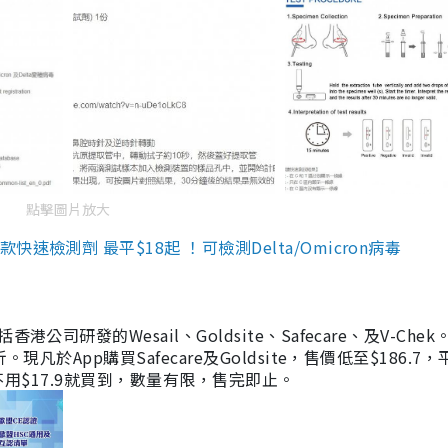
點擊圖片放大
檢測劑 最平$18起 ！可檢測Delta/Omicron病毒
研發的Wesail、Goldsite、Safecare、及V-Chek。
凡於App購買Safecare及Goldsite，售價低至$186.7
均不用$17.9就買到，數量有限，售完即止。