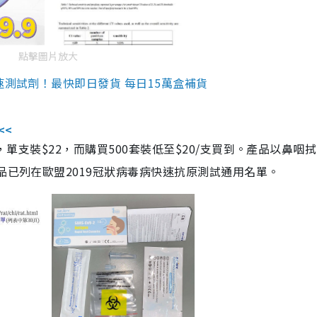
點擊圖片放大
速測試劑！最快即日發貨 每日15萬盒補貨
<<
，單支裝$22，而購買500套裝低至$20/支買到。產品以鼻咽
品已列在歐盟2019冠狀病毒病快速抗原測試通用名單。