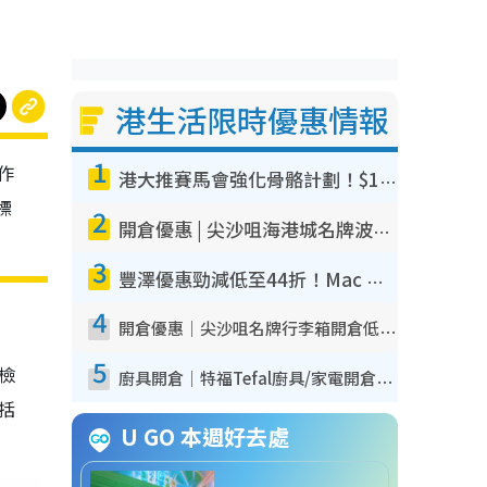
港生活限時優惠情報
1
作
港大推賽馬會強化骨骼計劃！$100骨質密度X光檢查 完成免費運動訓練送超市禮券！附參加資格
標
2
開倉優惠 | 尖沙咀海港城名牌波鞋開倉低至1折！On鞋$899起／Joy&Peace鞋履$98起
3
豐澤優惠勁減低至44折！Mac mini/iPhone17Pro大減價！廚房家電$220起
4
開倉優惠｜尖沙咀名牌行李箱開倉低至4折！一連5日 American Tourister/ace./Hallmark $200起！
5
我檢
廚具開倉｜特福Tefal廚具/家電開倉低至3折！$220起買平底鍋/炒鑊/湯煲！電飯煲/吸塵機/燙斗$418起
包括
U GO 本週好去處