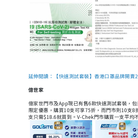
延伸閱讀：【快速測試套裝】香港口罩品牌開賣2款快速
億世家
億家世門市及App現已有售6款快速測試套裝，包括香港公司
限定優惠，購買10支可享75折，而門市則10支8折。現
支只需$18.6就買到。V-Chek門市購買一支平