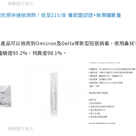
點擊圖片放大
3款抗原快速檢測劑！低至$15/支 獲歐盟認證+無限購數量
品可以檢測到Omicron及Delta等新型冠狀病毒，使用鼻拭
度95.2%，特異度98.1%。
點擊圖片放大