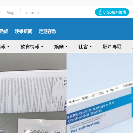
Blog
e-zone
U GO搵好去處
熱話
娛樂新聞
定期存款
情報
飲食情報
娛樂
社會
影片專區