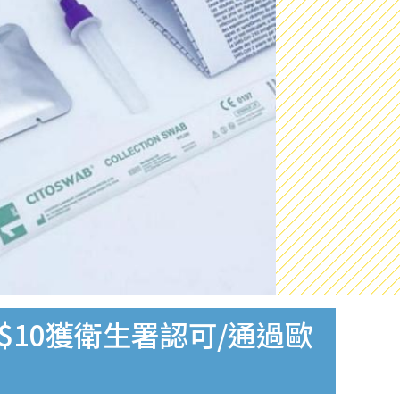
$10獲衛生署認可/通過歐