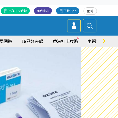
社群打卡攻略
商戶中心
下載 App
繁
简
周圍遊
18區好去處
香港打卡攻略
主題特集