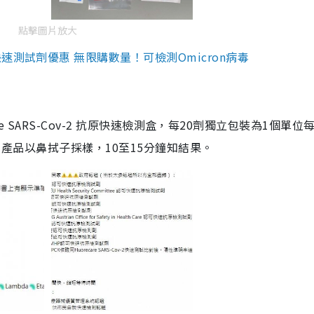
點擊圖片放大
測試劑優惠 無限購數量！可檢測Omicron病毒
are SARS-Cov-2 抗原快速檢測盒，每20劑獨立包裝為1個單位
5。產品以鼻拭子採樣，10至15分鐘知結果。