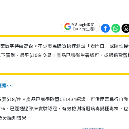
在Google追蹤
《UHK 港生活》
診個案數字持續高企。不少市民購買快速測試「看門口」或陽性後
以下買到，最平$10有交易！產品已獲衛生署認可，或通過歐盟
選購<<
惠價只要$18/件。產品已獲得歐盟CE1434認證，可供民眾進行自
性99.8%，已經通過臨床實驗認證，有效檢測新冠病毒變種毒株，
，15分鐘知結果。