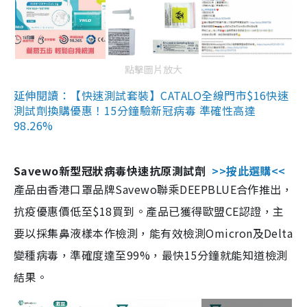
點擊圖片放大
延伸閱讀：【快速測試套裝】CATALO全線門市$16快速
測試劑換購優惠！15分鐘驗新冠病毒 準確性高達
98.26%
Savewo新型冠狀病毒快速抗原測試劑
>>按此選購<<
產品由香港口罩品牌Savewo聯乘DEEPBLUE合作推出，
抗疫優惠價低至$18買到。產品已獲得歐盟CE認證，主
要以採集鼻液樣本作檢測，能有效檢測Omicron及Delta
變種病毒，準確度達至99%，最快15分鐘就能知道檢測
結果。