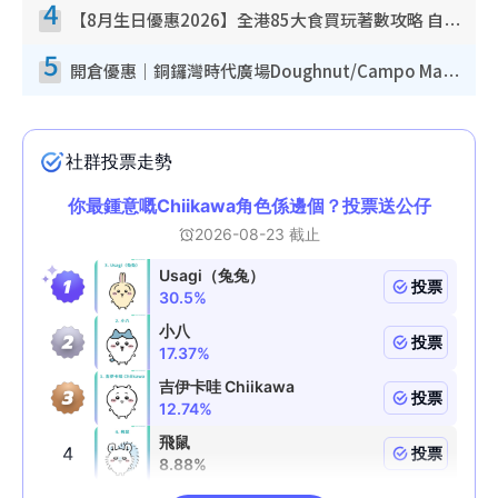
4
【8月生日優惠2026】全港85大食買玩著數攻略 自助餐/火鍋放題同行免費＋誠品/DONKI送現金券
5
開倉優惠｜銅鑼灣時代廣場Doughnut/Campo Marzio開倉低至1折！背囊、書包、手袋劈價$200起