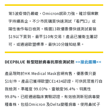
第5波疫情仍嚴峻，Omicron感染力強，確診個案數
字持續高企。不少市民購買快速測試「看門口」或
陽性後作每日檢測。精選13款優惠價快速測試套裝
$19以下買到，最平$10有交易！產品已獲衛生署認
可，或通過歐盟標準，最快10分鐘知結果。
DEEPBLUE 新型冠狀病毒抗原檢測試劑
>>按此選購<<
產品現時於HK Medical Mask官網有售，優惠價只要
$18/件。產品已獲得歐盟CE1434認證，可供民眾進行自
我檢測。準確度 99.03%、靈敏度96.4%、特異性
99.8%，已經通過臨床實驗認證，有效檢測新冠病毒變
種毒株，包括Omicron 及Delta變種病毒。使用鼻拭子