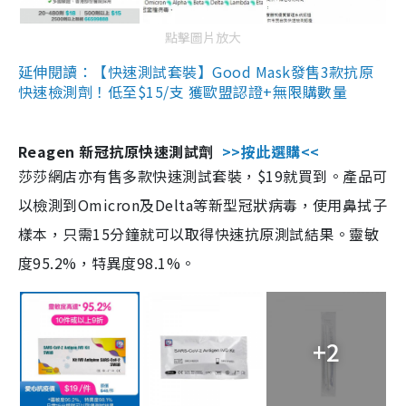
點擊圖片放大
延伸閱讀：【快速測試套裝】Good Mask發售3款抗原
快速檢測劑！低至$15/支 獲歐盟認證+無限購數量
Reagen 新冠抗原快速測試劑
>>按此選購<<
莎莎網店亦有售多款快速測試套裝，$19就買到。產品可
以檢測到Omicron及Delta等新型冠狀病毒，使用鼻拭子
樣本，只需15分鐘就可以取得快速抗原測試結果。靈敏
度95.2%，特異度98.1%。
+2