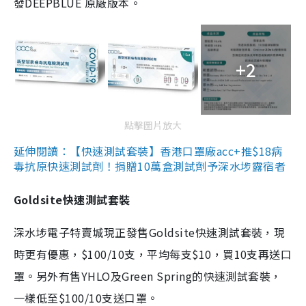
發DEEPBLUE 原廠版本。
+2
點擊圖片放大
延伸閱讀：【快速測試套裝】香港口罩廠acc+推$18病
毒抗原快速測試劑！捐贈10萬盒測試劑予深水埗露宿者
Goldsite快速測試套裝
深水埗電子特賣城現正發售Goldsite快速測試套裝，現
時更有優惠，$100/10支，平均每支$10，買10支再送口
罩。另外有售YHLO及Green Spring的快速測試套裝，
一樣低至$100/10支送口罩。