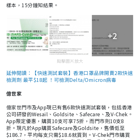
樣本，15分鐘知結果。
+2
點擊圖片放大
延伸閱讀：【快速測試套裝】香港口罩品牌開賣2款快速
檢測劑 最平$18起 ！可檢測Delta/Omicron病毒
億世家
億家世門市及App現已有售6款快速測試套裝，包括香港
公司研發的Wesail、Goldsite、Safecare、及V-Chek。
App限定優惠，購買10支可享75折，而門市則10支8
折。現凡於App購買Safecare及Goldsite，售價低至
$186.7，平均每支只需$18.6就買到。V-Chek門市購買