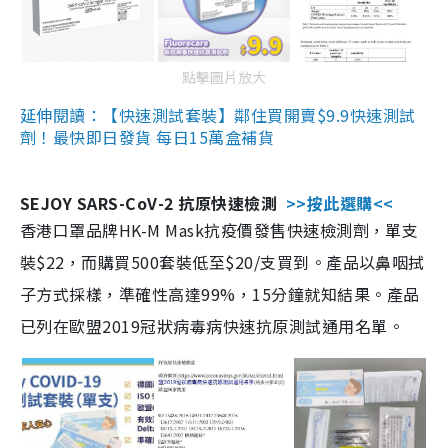
點擊圖片放大
延伸閱讀：【快速測試套裝】鄰住買開賣$9.9快速測試
劑！最快即日發貨 每日15萬盒補貨
SEJOY SARS-CoV-2 抗原快速檢測
>>按此選購<<
香港口罩品牌HK-M Mask抗疫價發售快速檢測劑，單支
裝$22，而購買500套裝低至$20/支買到。產品以鼻咽拭
子方式採樣，準確性高達99%，15分鐘就知結果。產品
已列在歐盟2019冠狀病毒病快速抗原測試通用名單。