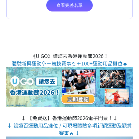
《U GO》請您去香港運動節2026！
體驗新興運動💦＋競技賽事💪＋100+運動用品攤位🔥
↓ 【免費送】香港運動節2026電子門票！↓
↓ 設過百運動用品攤位 / 可現場體驗多項新穎運動及觀賞
賽事🔥 ↓