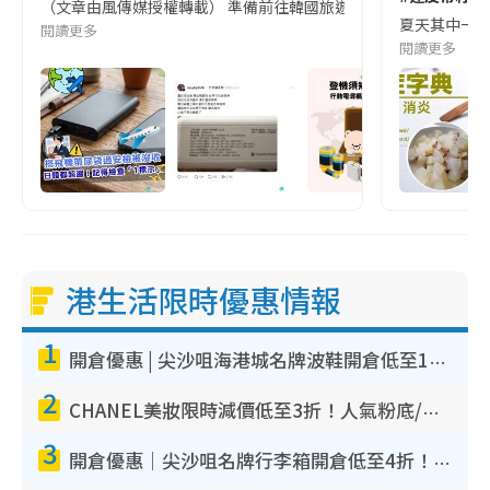
（文章由風傳媒授權轉載） 準備前往韓國旅遊的民眾，近期要特別留
夏天其中一種時
閱讀更多
閱讀更多
港生活限時優惠情報
1
開倉優惠 | 尖沙咀海港城名牌波鞋開倉低至1折！On鞋$899起／Joy&Peace鞋履$98起
2
CHANEL美妝限時減價低至3折！人氣粉底/唇膏/精華液低至$275！COCO香水都有平
3
開倉優惠｜尖沙咀名牌行李箱開倉低至4折！一連5日 American Tourister/ace./Hallmark $200起！