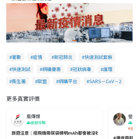
著數
疫情
新冠肺炎
快速測試套裝
快速測試
網購優惠
冠狀病毒
護理
衞生署
歐盟
網購平台
SARS－CoV－2
更多真實評價
風傳媒
營養教
旅遊攻略
生
香港
旅遊注意｜搭飛機帶尿袋標明mAh都會被沒收😱出發前切記檢查「1
#連皮帶籽都