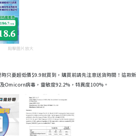
點擊圖片放大
劑，現時只要超低價$9.9就買到，購買前請先注意送貨時間！這款
Omicorn病毒，靈敏度92.2%，特異度100%。