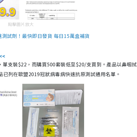
點擊圖片放大
速測試劑！最快即日發貨 每日15萬盒補貨
<<
，單支裝$22，而購買500套裝低至$20/支買到。產品以鼻咽
品已列在歐盟2019冠狀病毒病快速抗原測試通用名單。