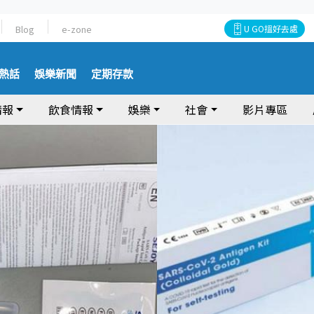
Blog
e-zone
U GO搵好去處
熱話
娛樂新聞
定期存款
情報
飲食情報
娛樂
社會
影片專區