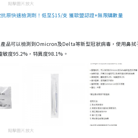
點擊圖片放大
3款抗原快速檢測劑！低至$15/支 獲歐盟認證+無限購數量
品可以檢測到Omicron及Delta等新型冠狀病毒，使用鼻拭
度95.2%，特異度98.1%。
點擊圖片放大