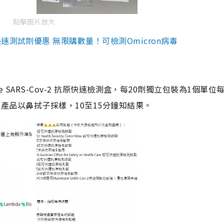
點擊圖片放大
測試劑優惠 無限購數量！可檢測Omicron病毒
are SARS-Cov-2 抗原快速檢測盒，每20劑獨立包裝為1個單位
5。產品以鼻拭子採樣，10至15分鐘知結果。