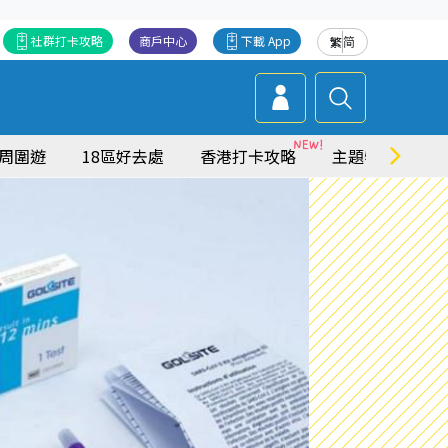
社群打卡攻略
商戶中心
下載 App
繁
简
周圍遊
18區好去處
香港打卡攻略
主題特集