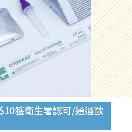
$10獲衛生署認可/通過歐