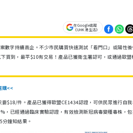
在Google追蹤
《UHK 港生活》
診個案數字持續高企。不少市民購買快速測試「看門口」或陽性後
以下買到，最平$10有交易！產品已獲衛生署認可，或通過歐盟
選購<<
惠價只要$18/件。產品已獲得歐盟CE1434認證，可供民眾進行自
性99.8%，已經通過臨床實驗認證，有效檢測新冠病毒變種毒株，
，15分鐘知結果。