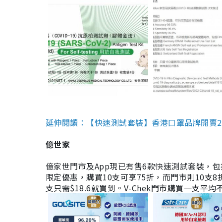
延伸閱讀：【快速測試套裝】香港口罩品牌開賣2款快速
億世家
億家世門市及App現已有售6款快速測試套裝，包括香港公司
限定優惠，購買10支可享75折，而門市則10支8折。現
支只需$18.6就買到。V-Chek門市購買一支平