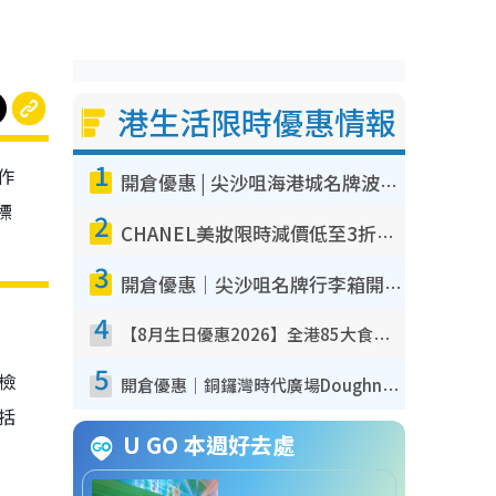
港生活限時優惠情報
1
作
開倉優惠 | 尖沙咀海港城名牌波鞋開倉低至1折！On鞋$899起／Joy&Peace鞋履$98起
標
2
CHANEL美妝限時減價低至3折！人氣粉底/唇膏/精華液低至$275！COCO香水都有平
3
開倉優惠｜尖沙咀名牌行李箱開倉低至4折！一連5日 American Tourister/ace./Hallmark $200起！
4
【8月生日優惠2026】全港85大食買玩著數攻略 自助餐/火鍋放題同行免費＋誠品/DONKI送現金券
5
我檢
開倉優惠｜銅鑼灣時代廣場Doughnut/Campo Marzio開倉低至1折！背囊、書包、手袋劈價$200起
包括
U GO 本週好去處