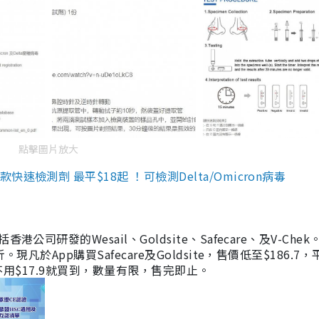
點擊圖片放大
檢測劑 最平$18起 ！可檢測Delta/Omicron病毒
研發的Wesail、Goldsite、Safecare、及V-Chek。
凡於App購買Safecare及Goldsite，售價低至$186.7
均不用$17.9就買到，數量有限，售完即止。