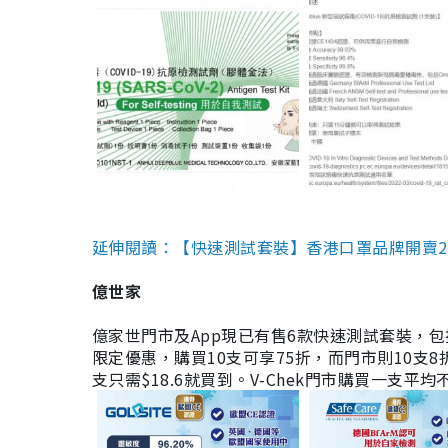
延伸閱讀：【快速測試套裝】香港口罩品牌開賣2款快速
億世家
億家世門市及App現已有售6款快速測試套裝，包括香港公司
限定優惠，購買10支可享75折，而門市則10支8折。現
支只需$18.6就買到。V-Chek門市購買一支平