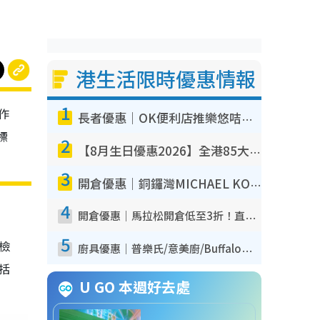
港生活限時優惠情報
1
作
長者優惠｜OK便利店推樂悠咭優惠！買麵包/牛奶/保健品拍卡即減
標
2
【8月生日優惠2026】全港85大食買玩著數攻略 自助餐/火鍋放題同行免費＋誠品/DONKI送現金券
3
開倉優惠｜銅鑼灣MICHAEL KORS開倉低至17折！直擊$500起買手袋/銀包/鞋款 必買經典Jet Set系列
4
開倉優惠｜馬拉松開倉低至3折！直擊$99起買adidas／New Balance／Puma鞋款 STANLEY保溫杯劈價至$119起
5
我檢
廚具優惠｜普樂氏/意美廚/Buffalo廚具低至3折！$89起買煎鍋／炒鑊／個人鍋 同場小家電激減至$99起
包括
U GO 本週好去處