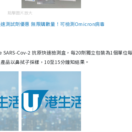
點擊圖片放大
測試劑優惠 無限購數量！可檢測Omicron病毒
are SARS-Cov-2 抗原快速檢測盒，每20劑獨立包裝為1個單位
5。產品以鼻拭子採樣，10至15分鐘知結果。