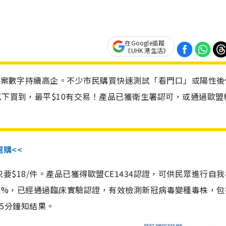
在Google追蹤
《UHK 港生活》
診個案數字持續高企。不少市民購買快速測試「看門口」或陽性後
以下買到，最平$10有交易！產品已獲衛生署認可，或通過歐盟
選購<<
惠價只要$18/件。產品已獲得歐盟CE1434認證，可供民眾進行自
性99.8%，已經通過臨床實驗認證，有效檢測新冠病毒變種毒株，
，15分鐘知結果。