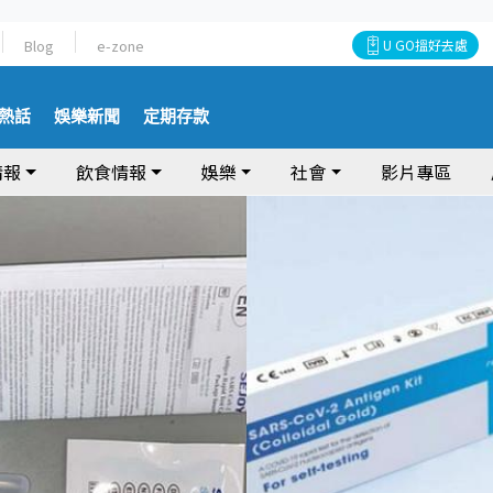
Blog
e-zone
U GO搵好去處
熱話
娛樂新聞
定期存款
情報
飲食情報
娛樂
社會
影片專區