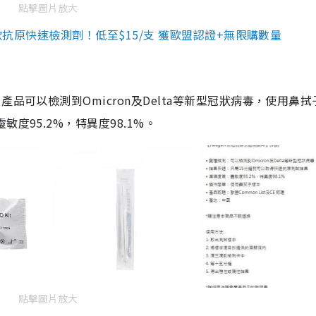
點擊圖片放大
3款抗原快速檢測劑！低至$15/支 獲歐盟認證+無限購數量
品可以檢測到Omicron及Delta等新型冠狀病毒，使用鼻拭
度95.2%，特異度98.1%。
點擊圖片放大