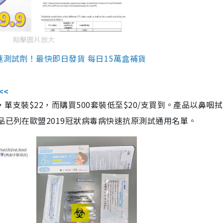
點擊圖片放大
速測試劑！最快即日發貨 每日15萬盒補貨
<<
，單支裝$22，而購買500套裝低至$20/支買到。產品以鼻咽
品已列在歐盟2019冠狀病毒病快速抗原測試通用名單。