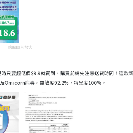
點擊圖片放大
劑，現時只要超低價$9.9就買到，購買前請先注意送貨時間！這款
Omicorn病毒，靈敏度92.2%，特異度100%。