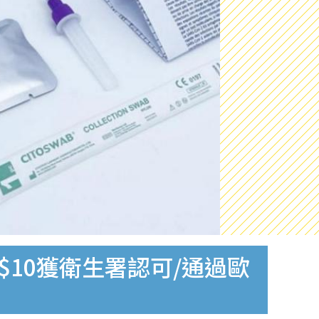
$10獲衛生署認可/通過歐