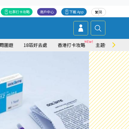
社群打卡攻略
商戶中心
下載 App
繁
简
周圍遊
18區好去處
香港打卡攻略
主題特集