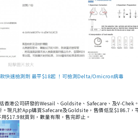
點擊圖片放大
檢測劑 最平$18起 ！可檢測Delta/Omicron病毒
研發的Wesail、Goldsite、Safecare、及V-Chek。
凡於App購買Safecare及Goldsite，售價低至$186.7
均不用$17.9就買到，數量有限，售完即止。