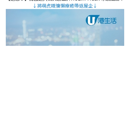
↓將萌虎嘅慵懶療癒帶返屋企↓