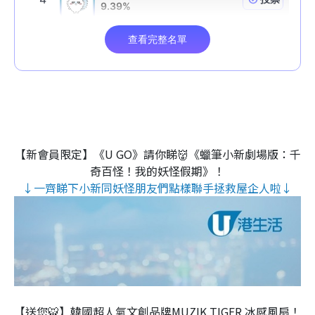
【新會員限定】《U GO》請你睇👹《蠟筆小新劇場版：千
奇百怪！我的妖怪假期》！
↓一齊睇下小新同妖怪朋友們點樣聯手拯救屋企人啦↓
【送您🐯】韓國超人氣文創品牌MUZIK TIGER 冰感風扇！