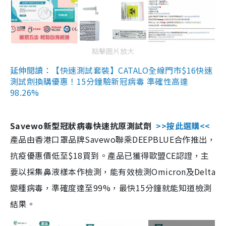
點擊圖片放大
延伸閱讀：【快速測試套裝】CATALO全線門市$16快速
測試劑換購優惠！15分鐘驗新冠病毒 準確性高達
98.26%
Savewo新型冠狀病毒快速抗原測試劑
>>按此選購<<
產品由香港口罩品牌Savewo聯乘DEEPBLUE合作推出，
抗疫優惠價低至$18買到。產品已獲得歐盟CE認證，主
要以採集鼻液樣本作檢測，能有效檢測Omicron及Delta
變種病毒，準確度達至99%，最快15分鐘就能知道檢測
結果。