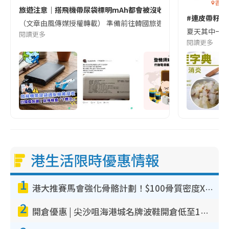
香港
旅遊注意｜搭飛機帶尿袋標明mAh都會被沒收😱出發前切記檢查「1
#連皮帶籽都
（文章由風傳媒授權轉載） 準備前往韓國旅遊的民眾，近期要特別留
夏天其中一種時
閱讀更多
閱讀更多
港生活限時優惠情報
1
港大推賽馬會強化骨骼計劃！$100骨質密度X光檢查 完成免費運動訓練送超市禮券！附參加資格
2
開倉優惠 | 尖沙咀海港城名牌波鞋開倉低至1折！On鞋$899起／Joy&Peace鞋履$98起