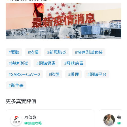
著數
疫情
新冠肺炎
快速測試套裝
快速測試
網購優惠
冠狀病毒
SARS－CoV－2
歐盟
護理
網購平台
衞生署
更多真實評價
風傳媒
營養教
旅遊攻略
生