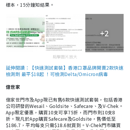
樣本，15分鐘知結果。
+2
點擊圖片放大
延伸閱讀：【快速測試套裝】香港口罩品牌開賣2款快速
檢測劑 最平$18起 ！可檢測Delta/Omicron病毒
億世家
億家世門市及App現已有售6款快速測試套裝，包括香港
公司研發的Wesail、Goldsite、Safecare、及V-Chek。
App限定優惠，購買10支可享75折，而門市則10支8
折。現凡於App購買Safecare及Goldsite，售價低至
$186.7，平均每支只需$18.6就買到。V-Chek門市購買