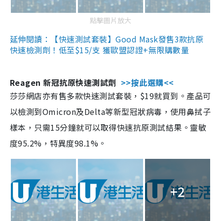
點擊圖片放大
延伸閱讀：【快速測試套裝】Good Mask發售3款抗原
快速檢測劑！低至$15/支 獲歐盟認證+無限購數量
Reagen 新冠抗原快速測試劑
>>按此選購<<
莎莎網店亦有售多款快速測試套裝，$19就買到。產品可
以檢測到Omicron及Delta等新型冠狀病毒，使用鼻拭子
樣本，只需15分鐘就可以取得快速抗原測試結果。靈敏
度95.2%，特異度98.1%。
+2