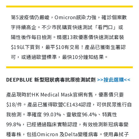
第5波疫情仍嚴峻，Omicron感染力強，確診個案數
字持續高企。不少市民購買快速測試「看門口」或
陽性後作每日檢測。精選13款優惠價快速測試套裝
$19以下買到，最平$10有交易！產品已獲衛生署認
可，或通過歐盟標準，最快10分鐘知結果。
DEEPBLUE 新型冠狀病毒抗原檢測試劑
>>按此選購<<
產品現時於HK Medical Mask官網有售，優惠價只要
$18/件。產品已獲得歐盟CE1434認證，可供民眾進行自
我檢測。準確度 99.03%、靈敏度96.4%、特異性
99.8%，已經通過臨床實驗認證，有效檢測新冠病毒變
種毒株，包括Omicron 及Delta變種病毒。使用鼻拭子