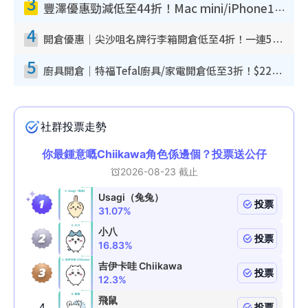
3
豐澤優惠勁減低至44折！Mac mini/iPhone17Pro大減價！廚房家電$220起
4
開倉優惠｜尖沙咀名牌行李箱開倉低至4折！一連5日 American Tourister/ace./Hallmark $200起！
5
廚具開倉｜特福Tefal廚具/家電開倉低至3折！$220起買平底鍋/炒鑊/湯煲！電飯煲/吸塵機/燙斗$418起