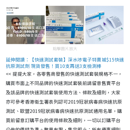
點擊圖片放大
延伸閱讀：【快速測試套裝】深水埗電子特賣城$15快速
抗原測試劑 現貨發售！買10支再送3支檢測棒
<< 提提大家，各零售商發售的快速測試套裝規格不一，
購買市面上不同品牌的快速測試套裝前請留意售賣平台
及該品牌的快速測試套裝使用方法、條款及細則，大家
亦可參考香港衞生署表列認可2019冠狀病毒病快速抗原
測試、歐盟2019冠狀病毒病快速抗原測試通用名單，購
買前留意訂購平台的使用條款及細則，一切以訂購平台
公佈的價錢為準。數量有限，售完即止；所有優惠細則