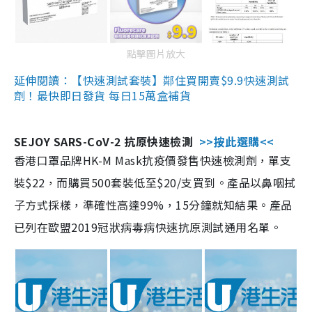
點擊圖片放大
延伸閱讀：【快速測試套裝】鄰住買開賣$9.9快速測試
劑！最快即日發貨 每日15萬盒補貨
SEJOY SARS-CoV-2 抗原快速檢測
>>按此選購<<
香港口罩品牌HK-M Mask抗疫價發售快速檢測劑，單支
裝$22，而購買500套裝低至$20/支買到。產品以鼻咽拭
子方式採樣，準確性高達99%，15分鐘就知結果。產品
已列在歐盟2019冠狀病毒病快速抗原測試通用名單。