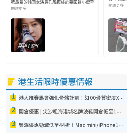
我最愛的韓國女演員孔曉振終於要回歸小螢幕啦!這次的劇本改編自同名
閱讀更多
閱讀更多
港生活限時優惠情報
1
港大推賽馬會強化骨骼計劃！$100骨質密度X光檢查 完成免費運動訓練送超市禮券！附參加資格
2
開倉優惠 | 尖沙咀海港城名牌波鞋開倉低至1折！On鞋$899起／Joy&Peace鞋履$98起
3
豐澤優惠勁減低至44折！Mac mini/iPhone17Pro大減價！廚房家電$220起