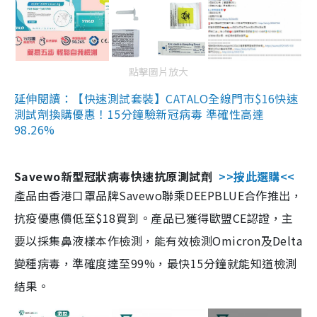
點擊圖片放大
延伸閱讀：【快速測試套裝】CATALO全線門市$16快速
測試劑換購優惠！15分鐘驗新冠病毒 準確性高達
98.26%
Savewo新型冠狀病毒快速抗原測試劑
>>按此選購<<
產品由香港口罩品牌Savewo聯乘DEEPBLUE合作推出，
抗疫優惠價低至$18買到。產品已獲得歐盟CE認證，主
要以採集鼻液樣本作檢測，能有效檢測Omicron及Delta
變種病毒，準確度達至99%，最快15分鐘就能知道檢測
結果。