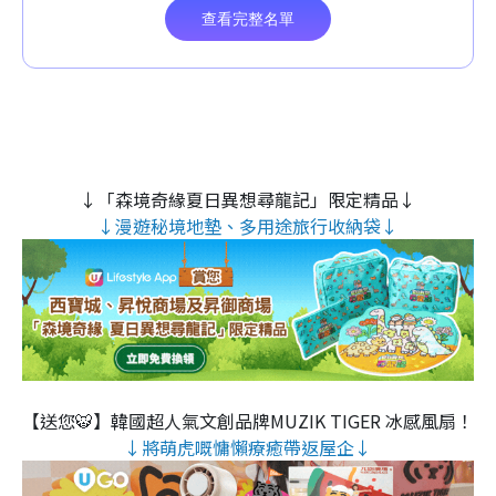
↓「森境奇緣夏日異想尋龍記」限定精品↓
↓漫遊秘境地墊、多用途旅行收納袋↓
【送您🐯】韓國超人氣文創品牌MUZIK TIGER 冰感風扇！
↓將萌虎嘅慵懶療癒帶返屋企↓