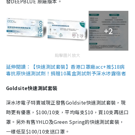
發DEEPBLUE 原廠版本。
+2
點擊圖片放大
延伸閱讀：【快速測試套裝】香港口罩廠acc+推$18病
毒抗原快速測試劑！捐贈10萬盒測試劑予深水埗露宿者
Goldsite快速測試套裝
深水埗電子特賣城現正發售Goldsite快速測試套裝，現
時更有優惠，$100/10支，平均每支$10，買10支再送口
罩。另外有售YHLO及Green Spring的快速測試套裝，
一樣低至$100/10支送口罩。