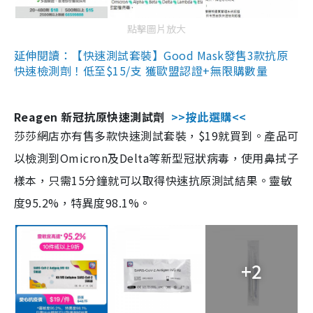
點擊圖片放大
延伸閱讀：【快速測試套裝】Good Mask發售3款抗原
快速檢測劑！低至$15/支 獲歐盟認證+無限購數量
Reagen 新冠抗原快速測試劑
>>按此選購<<
莎莎網店亦有售多款快速測試套裝，$19就買到。產品可
以檢測到Omicron及Delta等新型冠狀病毒，使用鼻拭子
樣本，只需15分鐘就可以取得快速抗原測試結果。靈敏
度95.2%，特異度98.1%。
+2