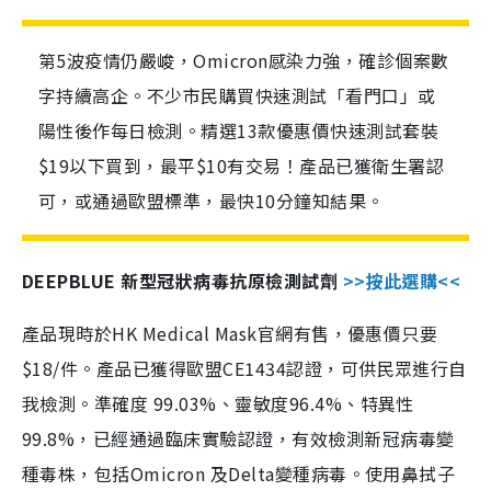
第5波疫情仍嚴峻，Omicron感染力強，確診個案數
字持續高企。不少市民購買快速測試「看門口」或
陽性後作每日檢測。精選13款優惠價快速測試套裝
$19以下買到，最平$10有交易！產品已獲衛生署認
可，或通過歐盟標準，最快10分鐘知結果。
DEEPBLUE 新型冠狀病毒抗原檢測試劑
>>按此選購<<
產品現時於HK Medical Mask官網有售，優惠價只要
$18/件。產品已獲得歐盟CE1434認證，可供民眾進行自
我檢測。準確度 99.03%、靈敏度96.4%、特異性
99.8%，已經通過臨床實驗認證，有效檢測新冠病毒變
種毒株，包括Omicron 及Delta變種病毒。使用鼻拭子