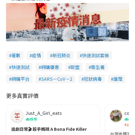
著數
疫情
新冠肺炎
快速測試套裝
快速測試
網購優惠
歐盟
衞生署
網購平台
SARS－CoV－2
冠狀病毒
護理
更多真實評價
Just_A_Girl_eats
co c
娛樂
吹
台灣
追劇日常🎬 殺手媽咪 A Bona Fide Killer
台灣地鐵宣