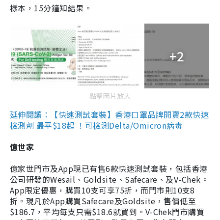
樣本，15分鐘知結果。
+2
點擊圖片放大
延伸閱讀：【快速測試套裝】香港口罩品牌開賣2款快速
檢測劑 最平$18起 ！可檢測Delta/Omicron病毒
億世家
億家世門市及App現已有售6款快速測試套裝，包括香港
公司研發的Wesail、Goldsite、Safecare、及V-Chek。
App限定優惠，購買10支可享75折，而門市則10支8
折。現凡於App購買Safecare及Goldsite，售價低至
$186.7，平均每支只需$18.6就買到。V-Chek門市購買