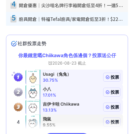
4
開倉優惠｜尖沙咀名牌行李箱開倉低至4折！一連5日 American Tourister/ace./Hallmark $200起！
5
廚具開倉｜特福Tefal廚具/家電開倉低至3折！$220起買平底鍋/炒鑊/湯煲！電飯煲/吸塵機/燙斗$418起