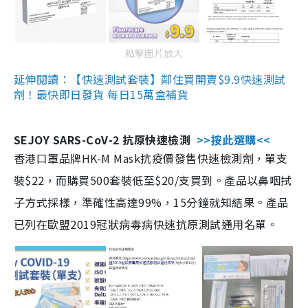
點擊圖片放大
延伸閱讀：【快速測試套裝】鄰住買開賣$9.9快速測試
劑！最快即日發貨 每日15萬盒補貨
SEJOY SARS-CoV-2 抗原快速檢測
>>按此選購<<
香港口罩品牌HK-M Mask抗疫價發售快速檢測劑，單支
裝$22，而購買500套裝低至$20/支買到。產品以鼻咽拭
子方式採樣，準確性高達99%，15分鐘就知結果。產品
已列在歐盟2019冠狀病毒病快速抗原測試通用名單。