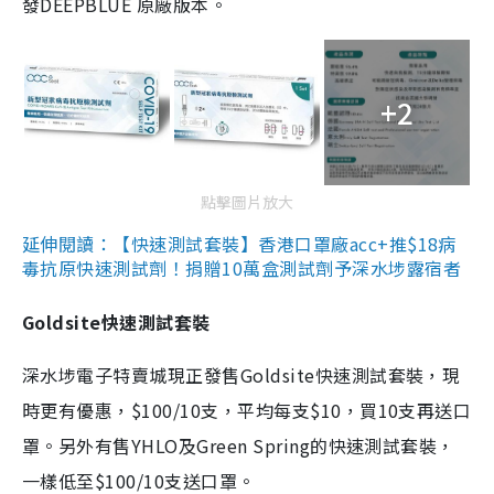
發DEEPBLUE 原廠版本。
+2
點擊圖片放大
延伸閱讀：【快速測試套裝】香港口罩廠acc+推$18病
毒抗原快速測試劑！捐贈10萬盒測試劑予深水埗露宿者
Goldsite快速測試套裝
深水埗電子特賣城現正發售Goldsite快速測試套裝，現
時更有優惠，$100/10支，平均每支$10，買10支再送口
罩。另外有售YHLO及Green Spring的快速測試套裝，
一樣低至$100/10支送口罩。