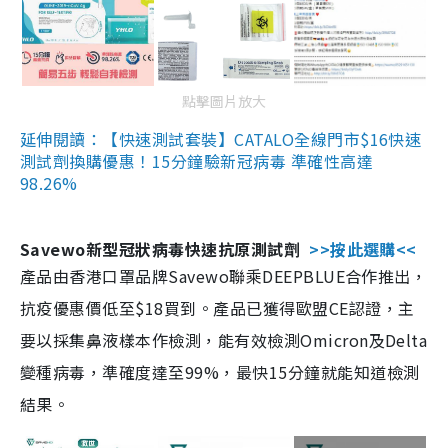
點擊圖片放大
延伸閱讀：【快速測試套裝】CATALO全線門市$16快速
測試劑換購優惠！15分鐘驗新冠病毒 準確性高達
98.26%
Savewo新型冠狀病毒快速抗原測試劑
>>按此選購<<
產品由香港口罩品牌Savewo聯乘DEEPBLUE合作推出，
抗疫優惠價低至$18買到。產品已獲得歐盟CE認證，主
要以採集鼻液樣本作檢測，能有效檢測Omicron及Delta
變種病毒，準確度達至99%，最快15分鐘就能知道檢測
結果。