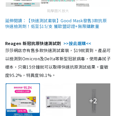
點擊圖片放大
延伸閱讀：【快速測試套裝】Good Mask發售3款抗原
快速檢測劑！低至$15/支 獲歐盟認證+無限購數量
Reagen 新冠抗原快速測試劑
>>按此選購<<
莎莎網店亦有售多款快速測試套裝，$19就買到。產品可
以檢測到Omicron及Delta等新型冠狀病毒，使用鼻拭子
樣本，只需15分鐘就可以取得快速抗原測試結果。靈敏
度95.2%，特異度98.1%。
+2