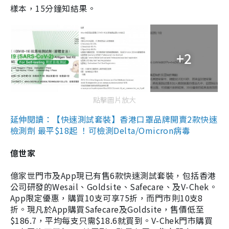
樣本，15分鐘知結果。
+2
點擊圖片放大
延伸閱讀：【快速測試套裝】香港口罩品牌開賣2款快速
檢測劑 最平$18起 ！可檢測Delta/Omicron病毒
億世家
億家世門市及App現已有售6款快速測試套裝，包括香港
公司研發的Wesail、Goldsite、Safecare、及V-Chek。
App限定優惠，購買10支可享75折，而門市則10支8
折。現凡於App購買Safecare及Goldsite，售價低至
$186.7，平均每支只需$18.6就買到。V-Chek門市購買