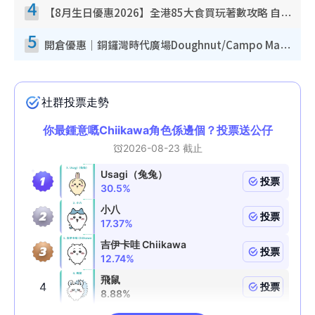
4
【8月生日優惠2026】全港85大食買玩著數攻略 自助餐/火鍋放題同行免費＋誠品/DONKI送現金券
5
開倉優惠｜銅鑼灣時代廣場Doughnut/Campo Marzio開倉低至1折！背囊、書包、手袋劈價$200起