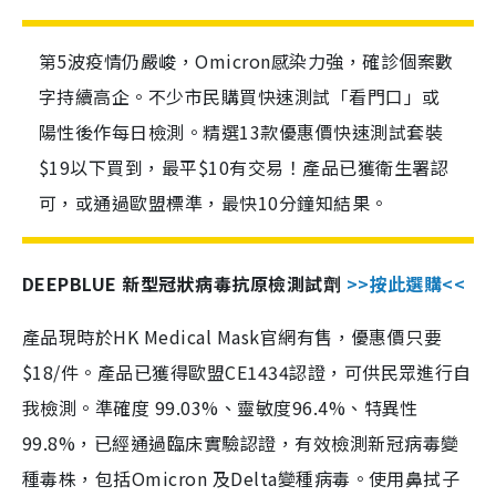
第5波疫情仍嚴峻，Omicron感染力強，確診個案數
字持續高企。不少市民購買快速測試「看門口」或
陽性後作每日檢測。精選13款優惠價快速測試套裝
$19以下買到，最平$10有交易！產品已獲衛生署認
可，或通過歐盟標準，最快10分鐘知結果。
DEEPBLUE 新型冠狀病毒抗原檢測試劑
>>按此選購<<
產品現時於HK Medical Mask官網有售，優惠價只要
$18/件。產品已獲得歐盟CE1434認證，可供民眾進行自
我檢測。準確度 99.03%、靈敏度96.4%、特異性
99.8%，已經通過臨床實驗認證，有效檢測新冠病毒變
種毒株，包括Omicron 及Delta變種病毒。使用鼻拭子