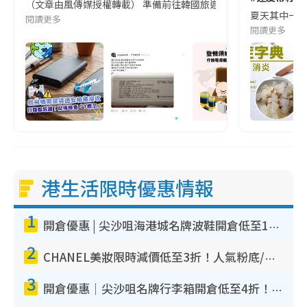
（文章由風傳媒授權轉載） 準備前往韓國旅遊的民眾，近期要特別留
夏天其中一種時
閱讀更多
閱讀更多
港生活限時優惠情報
1
開倉優惠 | 尖沙咀海港城名牌波鞋開倉低至1折！On鞋$899起／Joy&Peace鞋履$98起
2
CHANEL美妝限時減價低至3折！人氣粉底/唇膏/精華液低至$275！COCO香水都有平
3
開倉優惠｜尖沙咀名牌行李箱開倉低至4折！一連5日 American Tourister/ace./Hallmark $200起！