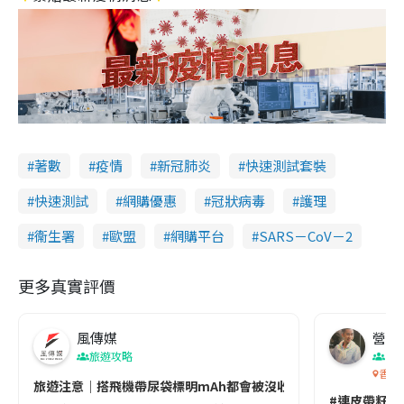
著數
疫情
新冠肺炎
快速測試套裝
快速測試
網購優惠
冠狀病毒
護理
衞生署
歐盟
網購平台
SARS－CoV－2
更多真實評價
風傳媒
營養教
旅遊攻略
生
香港
旅遊注意｜搭飛機帶尿袋標明mAh都會被沒收😱出發前切記檢查「1
#連皮帶籽都