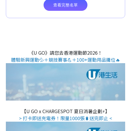
《U GO》請您去香港運動節2026！
體驗新興運動💦＋競技賽事💪＋100+運動用品攤位🔥
【U GO x CHARGESPOT 夏日消暑企劃⚡】
> 打卡即送充電券！限量1000張🔋送完即止 <