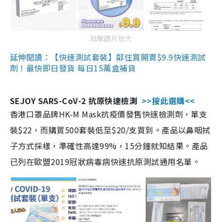
點擊圖片放大
延伸閱讀：【快速測試套裝】鄰住買開賣$9.9快速測試
劑！最快即日發貨 每日15萬盒補貨
SEJOY SARS-CoV-2 抗原快速檢測
>>按此選購<<
香港口罩品牌HK-M Mask抗疫價發售快速檢測劑，單支
裝$22，而購買500套裝低至$20/支買到。產品以鼻咽拭
子方式採樣，準確性高達99%，15分鐘就知結果。產品
已列在歐盟2019冠狀病毒病快速抗原測試通用名單。