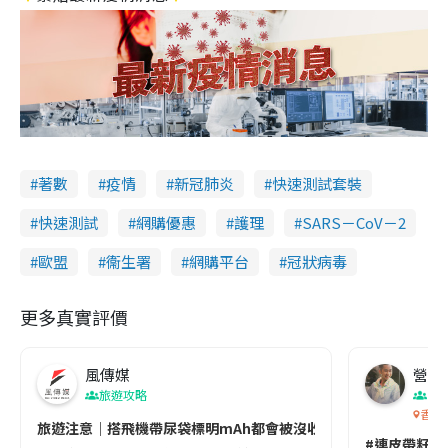
著數
疫情
新冠肺炎
快速測試套裝
快速測試
網購優惠
護理
SARS－CoV－2
歐盟
衞生署
網購平台
冠狀病毒
更多真實評價
風傳媒
營養教
旅遊攻略
生
香港
旅遊注意｜搭飛機帶尿袋標明mAh都會被沒收😱出發前切記檢查「1
#連皮帶籽都