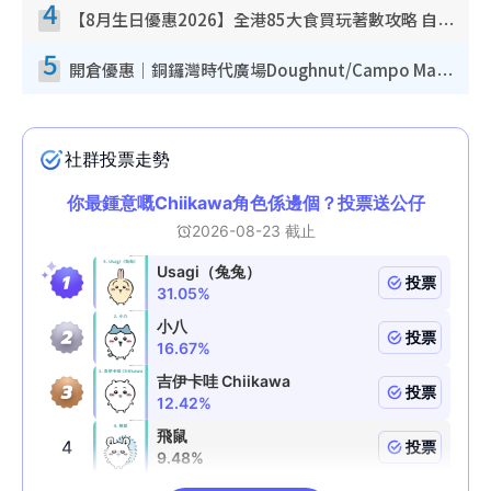
4
【8月生日優惠2026】全港85大食買玩著數攻略 自助餐/火鍋放題同行免費＋誠品/DONKI送現金券
5
開倉優惠｜銅鑼灣時代廣場Doughnut/Campo Marzio開倉低至1折！背囊、書包、手袋劈價$200起