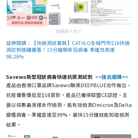
點擊圖片放大
延伸閱讀：【快速測試套裝】CATALO全線門市$16快速
測試劑換購優惠！15分鐘驗新冠病毒 準確性高達
98.26%
Savewo新型冠狀病毒快速抗原測試劑
>>按此選購<<
產品由香港口罩品牌Savewo聯乘DEEPBLUE合作推出，
抗疫優惠價低至$18買到。產品已獲得歐盟CE認證，主
要以採集鼻液樣本作檢測，能有效檢測Omicron及Delta
變種病毒，準確度達至99%，最快15分鐘就能知道檢測
結果。