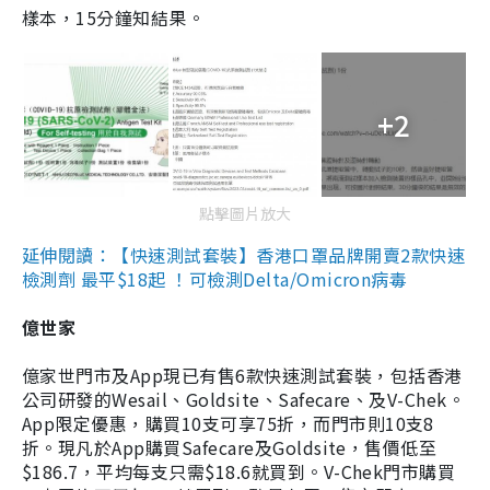
樣本，15分鐘知結果。
+2
點擊圖片放大
延伸閱讀：【快速測試套裝】香港口罩品牌開賣2款快速
檢測劑 最平$18起 ！可檢測Delta/Omicron病毒
億世家
億家世門市及App現已有售6款快速測試套裝，包括香港
公司研發的Wesail、Goldsite、Safecare、及V-Chek。
App限定優惠，購買10支可享75折，而門市則10支8
折。現凡於App購買Safecare及Goldsite，售價低至
$186.7，平均每支只需$18.6就買到。V-Chek門市購買