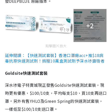
發DEEPBLUE 原廠版本。
+2
點擊圖片放大
延伸閱讀：【快速測試套裝】香港口罩廠acc+推$18病
毒抗原快速測試劑！捐贈10萬盒測試劑予深水埗露宿者
Goldsite快速測試套裝
深水埗電子特賣城現正發售Goldsite快速測試套裝，現
時更有優惠，$100/10支，平均每支$10，買10支再送口
罩。另外有售YHLO及Green Spring的快速測試套裝，
一樣低至$100/10支送口罩。