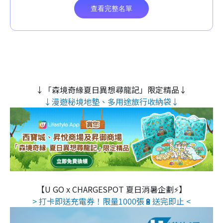
↓「森境奇緣夏日異想尋龍記」限定精品↓
↓漫遊秘境地墊、多用途旅行收納袋↓
【U GO x CHARGESPOT 夏日消暑企劃⚡】
> 打卡即送充電券！限量1000張🔋送完即止 <