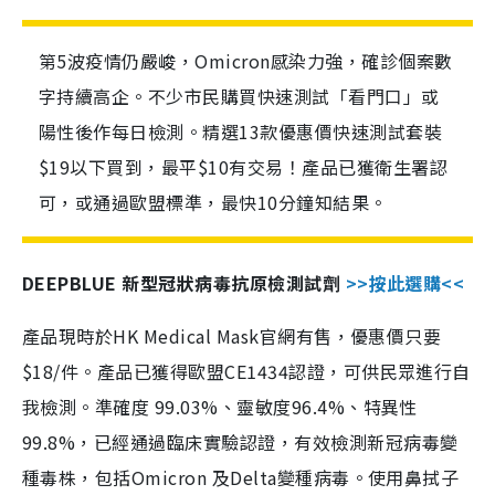
第5波疫情仍嚴峻，Omicron感染力強，確診個案數
字持續高企。不少市民購買快速測試「看門口」或
陽性後作每日檢測。精選13款優惠價快速測試套裝
$19以下買到，最平$10有交易！產品已獲衛生署認
可，或通過歐盟標準，最快10分鐘知結果。
DEEPBLUE 新型冠狀病毒抗原檢測試劑
>>按此選購<<
產品現時於HK Medical Mask官網有售，優惠價只要
$18/件。產品已獲得歐盟CE1434認證，可供民眾進行自
我檢測。準確度 99.03%、靈敏度96.4%、特異性
99.8%，已經通過臨床實驗認證，有效檢測新冠病毒變
種毒株，包括Omicron 及Delta變種病毒。使用鼻拭子