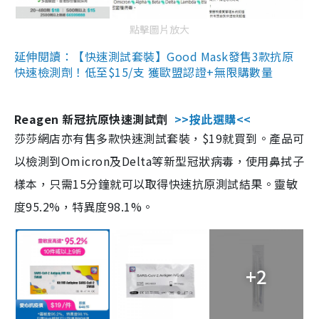
點擊圖片放大
延伸閱讀：【快速測試套裝】Good Mask發售3款抗原
快速檢測劑！低至$15/支 獲歐盟認證+無限購數量
Reagen 新冠抗原快速測試劑
>>按此選購<<
莎莎網店亦有售多款快速測試套裝，$19就買到。產品可
以檢測到Omicron及Delta等新型冠狀病毒，使用鼻拭子
樣本，只需15分鐘就可以取得快速抗原測試結果。靈敏
度95.2%，特異度98.1%。
+2