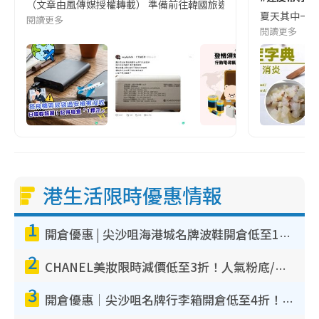
（文章由風傳媒授權轉載） 準備前往韓國旅遊的民眾，近期要特別留
夏天其中一種時
閱讀更多
閱讀更多
港生活限時優惠情報
1
開倉優惠 | 尖沙咀海港城名牌波鞋開倉低至1折！On鞋$899起／Joy&Peace鞋履$98起
2
CHANEL美妝限時減價低至3折！人氣粉底/唇膏/精華液低至$275！COCO香水都有平
3
開倉優惠｜尖沙咀名牌行李箱開倉低至4折！一連5日 American Tourister/ace./Hallmark $200起！