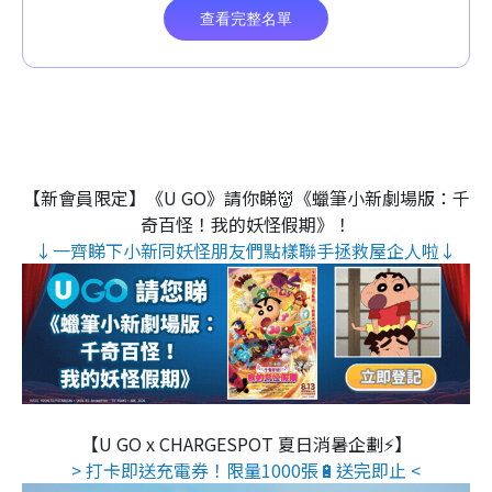
【新會員限定】《U GO》請你睇👹《蠟筆小新劇場版：千
奇百怪！我的妖怪假期》！
↓一齊睇下小新同妖怪朋友們點樣聯手拯救屋企人啦↓
【U GO x CHARGESPOT 夏日消暑企劃⚡】
> 打卡即送充電券！限量1000張🔋送完即止 <