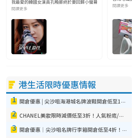
我最愛的韓國女演員孔曉振終於要回歸小螢幕啦!這次的劇本改編自同名
閱讀更多
閱讀更多
港生活限時優惠情報
1
開倉優惠 | 尖沙咀海港城名牌波鞋開倉低至1折！On鞋$899起／Joy&Peace鞋履$98起
2
CHANEL美妝限時減價低至3折！人氣粉底/唇膏/精華液低至$275！COCO香水都有平
3
開倉優惠｜尖沙咀名牌行李箱開倉低至4折！一連5日 American Tourister/ace./Hallmark $200起！