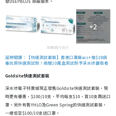
發DEEPBLUE 原廠版本。
+2
點擊圖片放大
延伸閱讀：【快速測試套裝】香港口罩廠acc+推$18病
毒抗原快速測試劑！捐贈10萬盒測試劑予深水埗露宿者
Goldsite快速測試套裝
深水埗電子特賣城現正發售Goldsite快速測試套裝，現
時更有優惠，$100/10支，平均每支$10，買10支再送口
罩。另外有售YHLO及Green Spring的快速測試套裝，
一樣低至$100/10支送口罩。