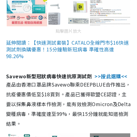
點擊圖片放大
延伸閱讀：【快速測試套裝】CATALO全線門市$16快速
測試劑換購優惠！15分鐘驗新冠病毒 準確性高達
98.26%
Savewo新型冠狀病毒快速抗原測試劑
>>按此選購<<
產品由香港口罩品牌Savewo聯乘DEEPBLUE合作推出，
抗疫優惠價低至$18買到。產品已獲得歐盟CE認證，主
要以採集鼻液樣本作檢測，能有效檢測Omicron及Delta
變種病毒，準確度達至99%，最快15分鐘就能知道檢測
結果。