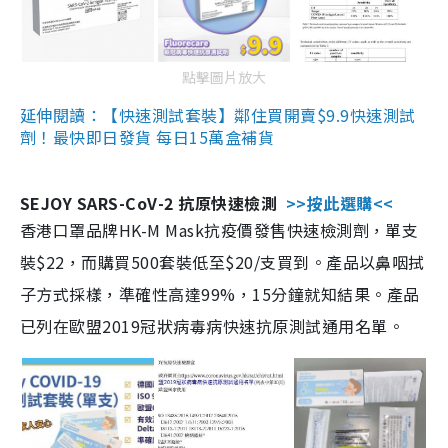
點擊圖片放大
延伸閱讀：【快速測試套裝】鄰住買開賣$9.9快速測試
劑！最快即日發貨 每日15萬盒補貨
SEJOY SARS-CoV-2 抗原快速檢測
>>按此選購<<
香港口罩品牌HK-M Mask抗疫價發售快速檢測劑，單支
裝$22，而購買500套裝低至$20/支買到。產品以鼻咽拭
子方式採樣，準確性高達99%，15分鐘就知結果。產品
已列在歐盟2019冠狀病毒病快速抗原測試通用名單。