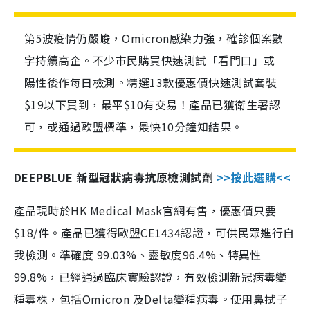
第5波疫情仍嚴峻，Omicron感染力強，確診個案數
字持續高企。不少市民購買快速測試「看門口」或
陽性後作每日檢測。精選13款優惠價快速測試套裝
$19以下買到，最平$10有交易！產品已獲衛生署認
可，或通過歐盟標準，最快10分鐘知結果。
DEEPBLUE 新型冠狀病毒抗原檢測試劑
>>按此選購<<
產品現時於HK Medical Mask官網有售，優惠價只要
$18/件。產品已獲得歐盟CE1434認證，可供民眾進行自
我檢測。準確度 99.03%、靈敏度96.4%、特異性
99.8%，已經通過臨床實驗認證，有效檢測新冠病毒變
種毒株，包括Omicron 及Delta變種病毒。使用鼻拭子