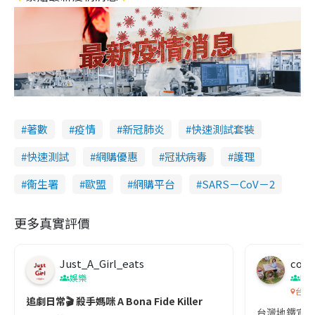
著數
疫情
新冠肺炎
快速測試套裝
快速測試
網購優惠
冠狀病毒
護理
衞生署
歐盟
網購平台
SARS－CoV－2
更多真實評價
Just_A_Girl_eats
co c
娛樂
吹
台灣
追劇日常🎬 殺手媽咪 A Bona Fide Killer
台灣地鐵宣