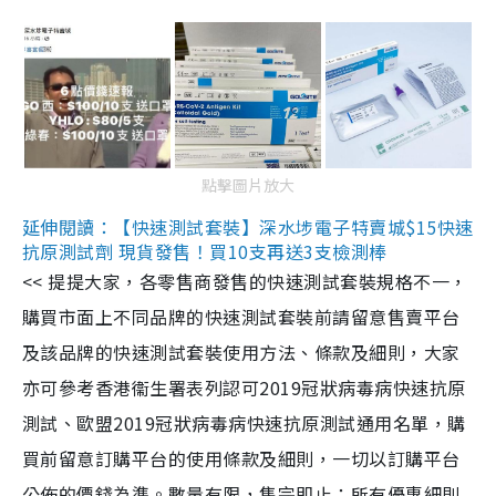
點擊圖片放大
延伸閱讀：【快速測試套裝】深水埗電子特賣城$15快速
抗原測試劑 現貨發售！買10支再送3支檢測棒
<< 提提大家，各零售商發售的快速測試套裝規格不一，
購買市面上不同品牌的快速測試套裝前請留意售賣平台
及該品牌的快速測試套裝使用方法、條款及細則，大家
亦可參考香港衞生署表列認可2019冠狀病毒病快速抗原
測試、歐盟2019冠狀病毒病快速抗原測試通用名單，購
買前留意訂購平台的使用條款及細則，一切以訂購平台
公佈的價錢為準。數量有限，售完即止；所有優惠細則