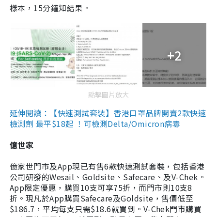
樣本，15分鐘知結果。
+2
點擊圖片放大
延伸閱讀：【快速測試套裝】香港口罩品牌開賣2款快速
檢測劑 最平$18起 ！可檢測Delta/Omicron病毒
億世家
億家世門市及App現已有售6款快速測試套裝，包括香港
公司研發的Wesail、Goldsite、Safecare、及V-Chek。
App限定優惠，購買10支可享75折，而門市則10支8
折。現凡於App購買Safecare及Goldsite，售價低至
$186.7，平均每支只需$18.6就買到。V-Chek門市購買