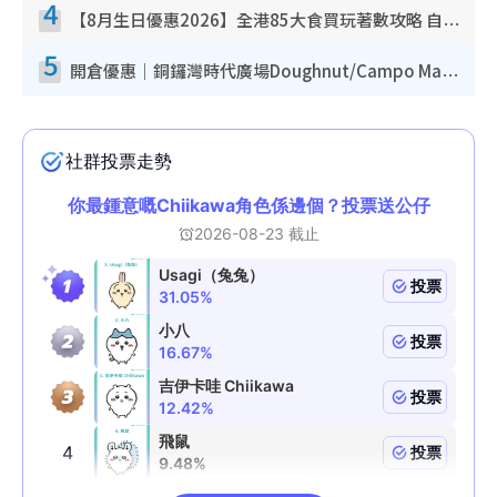
4
【8月生日優惠2026】全港85大食買玩著數攻略 自助餐/火鍋放題同行免費＋誠品/DONKI送現金券
5
開倉優惠｜銅鑼灣時代廣場Doughnut/Campo Marzio開倉低至1折！背囊、書包、手袋劈價$200起