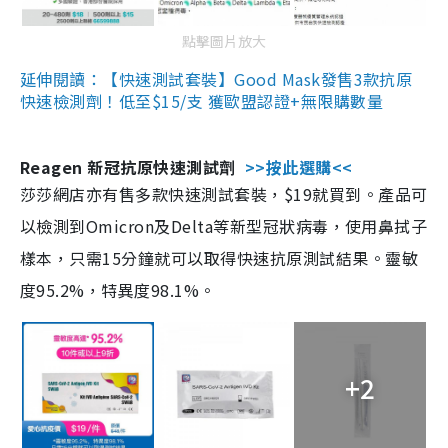
點擊圖片放大
延伸閱讀：【快速測試套裝】Good Mask發售3款抗原
快速檢測劑！低至$15/支 獲歐盟認證+無限購數量
Reagen 新冠抗原快速測試劑
>>按此選購<<
莎莎網店亦有售多款快速測試套裝，$19就買到。產品可
以檢測到Omicron及Delta等新型冠狀病毒，使用鼻拭子
樣本，只需15分鐘就可以取得快速抗原測試結果。靈敏
度95.2%，特異度98.1%。
+2