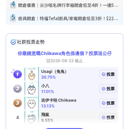
4
開倉優惠｜尖沙咀名牌行李箱開倉低至4折！一連5日 American Tourister/ace./Hallmark $200起！
5
廚具開倉｜特福Tefal廚具/家電開倉低至3折！$220起買平底鍋/炒鑊/湯煲！電飯煲/吸塵機/燙斗$418起