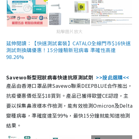
點擊圖片放大
延伸閱讀：【快速測試套裝】CATALO全線門市$16快速
測試劑換購優惠！15分鐘驗新冠病毒 準確性高達
98.26%
Savewo新型冠狀病毒快速抗原測試劑
>>按此選購<<
產品由香港口罩品牌Savewo聯乘DEEPBLUE合作推出，
抗疫優惠價低至$18買到。產品已獲得歐盟CE認證，主
要以採集鼻液樣本作檢測，能有效檢測Omicron及Delta
變種病毒，準確度達至99%，最快15分鐘就能知道檢測
結果。