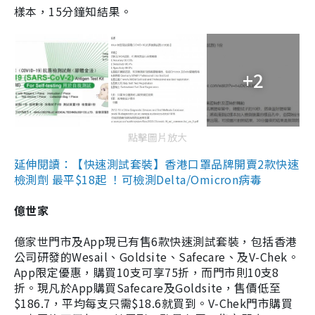
樣本，15分鐘知結果。
+2
點擊圖片放大
延伸閱讀：【快速測試套裝】香港口罩品牌開賣2款快速
檢測劑 最平$18起 ！可檢測Delta/Omicron病毒
億世家
億家世門市及App現已有售6款快速測試套裝，包括香港
公司研發的Wesail、Goldsite、Safecare、及V-Chek。
App限定優惠，購買10支可享75折，而門市則10支8
折。現凡於App購買Safecare及Goldsite，售價低至
$186.7，平均每支只需$18.6就買到。V-Chek門市購買