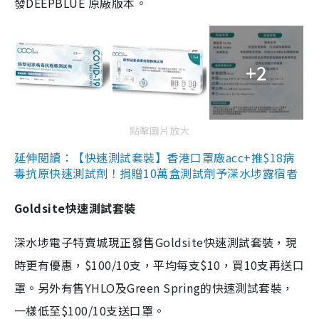
發DEEPBLUE 原廠版本。
+2
點擊圖片放大
延伸閱讀：【快速測試套裝】香港口罩廠acc+推$18病
毒抗原快速測試劑！捐贈10萬盒測試劑予深水埗露宿者
Goldsite快速測試套裝
深水埗電子特賣城現正發售Goldsite快速測試套裝，現
時更有優惠，$100/10支，平均每支$10，買10支再送口
罩。另外有售YHLO及Green Spring的快速測試套裝，
一樣低至$100/10支送口罩。