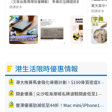
（文章由風傳媒授權轉載） 準備前往韓國旅遊的民眾，近期要特別留
夏天其中一種時
閱讀更多
閱讀更多
港生活限時優惠情報
1
港大推賽馬會強化骨骼計劃！$100骨質密度X光檢查 完成免費運動訓練送超市禮券！附參加資格
2
開倉優惠 | 尖沙咀海港城名牌波鞋開倉低至1折！On鞋$899起／Joy&Peace鞋履$98起
3
豐澤優惠勁減低至44折！Mac mini/iPhone17Pro大減價！廚房家電$220起