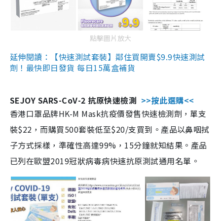
點擊圖片放大
延伸閱讀：【快速測試套裝】鄰住買開賣$9.9快速測試
劑！最快即日發貨 每日15萬盒補貨
SEJOY SARS-CoV-2 抗原快速檢測
>>按此選購<<
香港口罩品牌HK-M Mask抗疫價發售快速檢測劑，單支
裝$22，而購買500套裝低至$20/支買到。產品以鼻咽拭
子方式採樣，準確性高達99%，15分鐘就知結果。產品
已列在歐盟2019冠狀病毒病快速抗原測試通用名單。