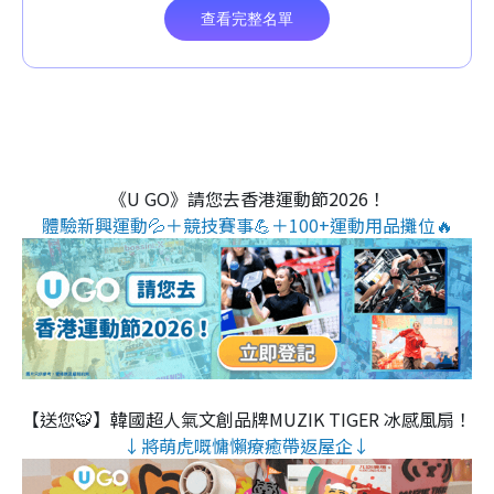
《U GO》請您去香港運動節2026！
體驗新興運動💦＋競技賽事💪＋100+運動用品攤位🔥
【送您🐯】韓國超人氣文創品牌MUZIK TIGER 冰感風扇！
↓將萌虎嘅慵懶療癒帶返屋企↓