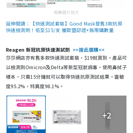
點擊圖片放大
延伸閱讀：【快速測試套裝】Good Mask發售3款抗原
快速檢測劑！低至$15/支 獲歐盟認證+無限購數量
Reagen 新冠抗原快速測試劑
>>按此選購<<
莎莎網店亦有售多款快速測試套裝，$19就買到。產品可
以檢測到Omicron及Delta等新型冠狀病毒，使用鼻拭子
樣本，只需15分鐘就可以取得快速抗原測試結果。靈敏
度95.2%，特異度98.1%。
+2