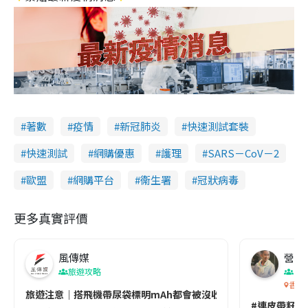
著數
疫情
新冠肺炎
快速測試套裝
快速測試
網購優惠
護理
SARS－CoV－2
歐盟
網購平台
衞生署
冠狀病毒
更多真實評價
風傳媒
營養教
旅遊攻略
生
香港
旅遊注意｜搭飛機帶尿袋標明mAh都會被沒收😱出發前切記檢查「1
#連皮帶籽都