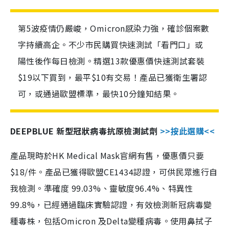
第5波疫情仍嚴峻，Omicron感染力強，確診個案數
字持續高企。不少市民購買快速測試「看門口」或
陽性後作每日檢測。精選13款優惠價快速測試套裝
$19以下買到，最平$10有交易！產品已獲衛生署認
可，或通過歐盟標準，最快10分鐘知結果。
DEEPBLUE 新型冠狀病毒抗原檢測試劑
>>按此選購<<
產品現時於HK Medical Mask官網有售，優惠價只要
$18/件。產品已獲得歐盟CE1434認證，可供民眾進行自
我檢測。準確度 99.03%、靈敏度96.4%、特異性
99.8%，已經通過臨床實驗認證，有效檢測新冠病毒變
種毒株，包括Omicron 及Delta變種病毒。使用鼻拭子