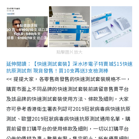
點擊圖片放大
延伸閱讀：【快速測試套裝】深水埗電子特賣城$15快速
抗原測試劑 現貨發售！買10支再送3支檢測棒
<< 提提大家，各零售商發售的快速測試套裝規格不一，
購買市面上不同品牌的快速測試套裝前請留意售賣平台
及該品牌的快速測試套裝使用方法、條款及細則，大家
亦可參考香港衞生署表列認可2019冠狀病毒病快速抗原
測試、歐盟2019冠狀病毒病快速抗原測試通用名單，購
買前留意訂購平台的使用條款及細則，一切以訂購平台
公佈的價錢為準。數量有限，售完即止；所有優惠細則