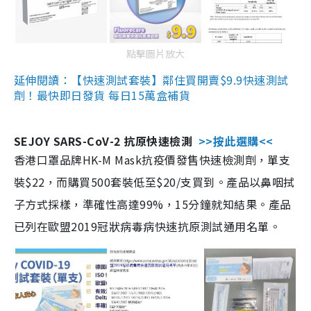
點擊圖片放大
延伸閱讀：【快速測試套裝】鄰住買開賣$9.9快速測試
劑！最快即日發貨 每日15萬盒補貨
SEJOY SARS-CoV-2 抗原快速檢測
>>按此選購<<
香港口罩品牌HK-M Mask抗疫價發售快速檢測劑，單支
裝$22，而購買500套裝低至$20/支買到。產品以鼻咽拭
子方式採樣，準確性高達99%，15分鐘就知結果。產品
已列在歐盟2019冠狀病毒病快速抗原測試通用名單。