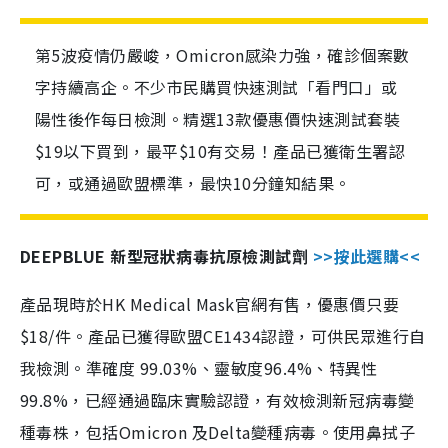
第5波疫情仍嚴峻，Omicron感染力強，確診個案數
字持續高企。不少市民購買快速測試「看門口」或
陽性後作每日檢測。精選13款優惠價快速測試套裝
$19以下買到，最平$10有交易！產品已獲衛生署認
可，或通過歐盟標準，最快10分鐘知結果。
DEEPBLUE 新型冠狀病毒抗原檢測試劑
>>按此選購<<
產品現時於HK Medical Mask官網有售，優惠價只要
$18/件。產品已獲得歐盟CE1434認證，可供民眾進行自
我檢測。準確度 99.03%、靈敏度96.4%、特異性
99.8%，已經通過臨床實驗認證，有效檢測新冠病毒變
種毒株，包括Omicron 及Delta變種病毒。使用鼻拭子