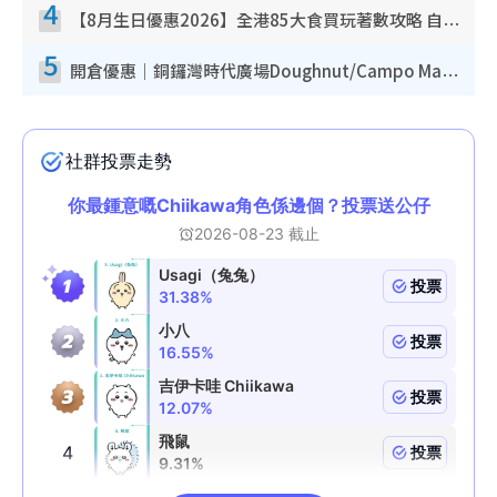
4
【8月生日優惠2026】全港85大食買玩著數攻略 自助餐/火鍋放題同行免費＋誠品/DONKI送現金券
5
開倉優惠｜銅鑼灣時代廣場Doughnut/Campo Marzio開倉低至1折！背囊、書包、手袋劈價$200起