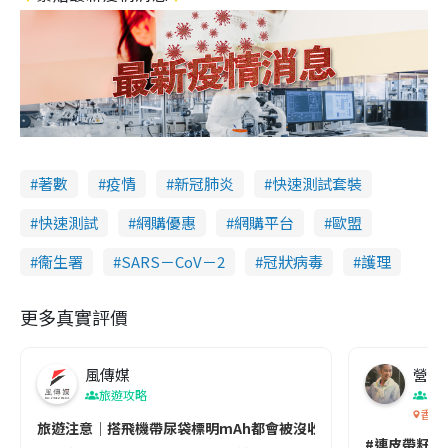
著數
疫情
新冠肺炎
快速測試套裝
快速測試
網購優惠
網購平台
歐盟
衞生署
SARS－CoV－2
冠狀病毒
護理
更多真實評價
風傳媒
營養教
旅遊攻略
生
香港
旅遊注意｜搭飛機帶尿袋標明mAh都會被沒收😱出發前切記檢查「1
#連皮帶籽都