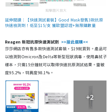
點擊圖片放大
延伸閱讀：【快速測試套裝】Good Mask發售3款抗原
快速檢測劑！低至$15/支 獲歐盟認證+無限購數量
Reagen 新冠抗原快速測試劑
>>按此選購<<
莎莎網店亦有售多款快速測試套裝，$19就買到。產品可
以檢測到Omicron及Delta等新型冠狀病毒，使用鼻拭子
樣本，只需15分鐘就可以取得快速抗原測試結果。靈敏
度95.2%，特異度98.1%。
+2