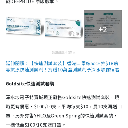
發DEEPBLUE 原廠版本。
+2
點擊圖片放大
延伸閱讀：【快速測試套裝】香港口罩廠acc+推$18病
毒抗原快速測試劑！捐贈10萬盒測試劑予深水埗露宿者
Goldsite快速測試套裝
深水埗電子特賣城現正發售Goldsite快速測試套裝，現
時更有優惠，$100/10支，平均每支$10，買10支再送口
罩。另外有售YHLO及Green Spring的快速測試套裝，
一樣低至$100/10支送口罩。