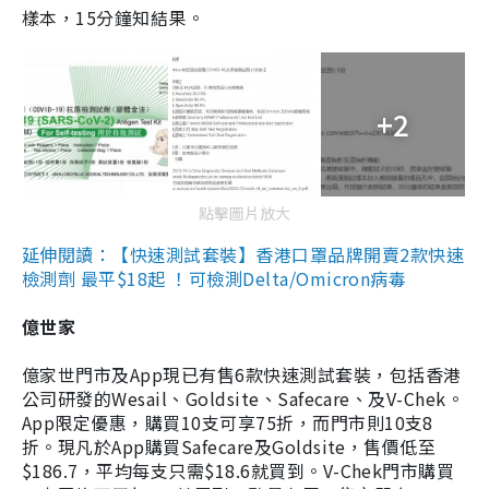
樣本，15分鐘知結果。
+2
點擊圖片放大
延伸閱讀：【快速測試套裝】香港口罩品牌開賣2款快速
檢測劑 最平$18起 ！可檢測Delta/Omicron病毒
億世家
億家世門市及App現已有售6款快速測試套裝，包括香港
公司研發的Wesail、Goldsite、Safecare、及V-Chek。
App限定優惠，購買10支可享75折，而門市則10支8
折。現凡於App購買Safecare及Goldsite，售價低至
$186.7，平均每支只需$18.6就買到。V-Chek門市購買