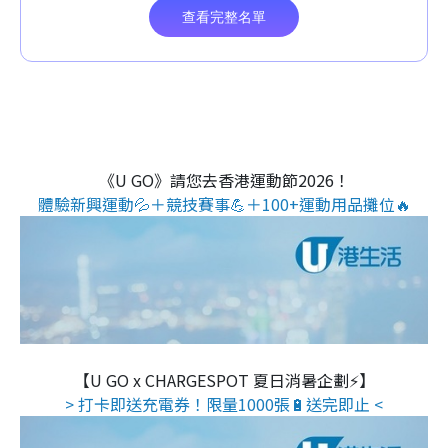
《U GO》請您去香港運動節2026！
體驗新興運動💦＋競技賽事💪＋100+運動用品攤位🔥
【U GO x CHARGESPOT 夏日消暑企劃⚡】
> 打卡即送充電券！限量1000張🔋送完即止 <