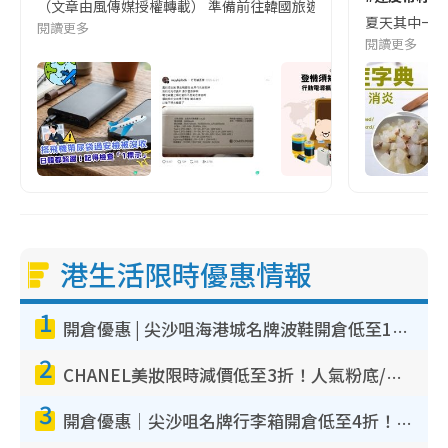
（文章由風傳媒授權轉載） 準備前往韓國旅遊的民眾，近期要特別留
夏天其中一種時
閱讀更多
閱讀更多
港生活限時優惠情報
1
開倉優惠 | 尖沙咀海港城名牌波鞋開倉低至1折！On鞋$899起／Joy&Peace鞋履$98起
2
CHANEL美妝限時減價低至3折！人氣粉底/唇膏/精華液低至$275！COCO香水都有平
3
開倉優惠｜尖沙咀名牌行李箱開倉低至4折！一連5日 American Tourister/ace./Hallmark $200起！