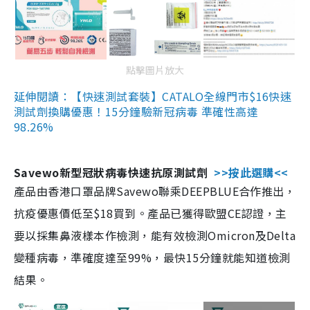
點擊圖片放大
延伸閱讀：【快速測試套裝】CATALO全線門市$16快速
測試劑換購優惠！15分鐘驗新冠病毒 準確性高達
98.26%
Savewo新型冠狀病毒快速抗原測試劑
>>按此選購<<
產品由香港口罩品牌Savewo聯乘DEEPBLUE合作推出，
抗疫優惠價低至$18買到。產品已獲得歐盟CE認證，主
要以採集鼻液樣本作檢測，能有效檢測Omicron及Delta
變種病毒，準確度達至99%，最快15分鐘就能知道檢測
結果。