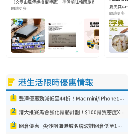
（文章由風傳媒授權轉載） 準備前往韓國旅遊的民眾，近期要特別留
夏天其中一種時
閱讀更多
閱讀更多
港生活限時優惠情報
1
豐澤優惠勁減低至44折！Mac mini/iPhone17Pro大減價！廚房家電$220起
2
港大推賽馬會強化骨骼計劃！$100骨質密度X光檢查 完成免費運動訓練送超市禮券！附參加資格
3
開倉優惠 | 尖沙咀海港城名牌波鞋開倉低至1折！On鞋$899起／Joy&Peace鞋履$98起