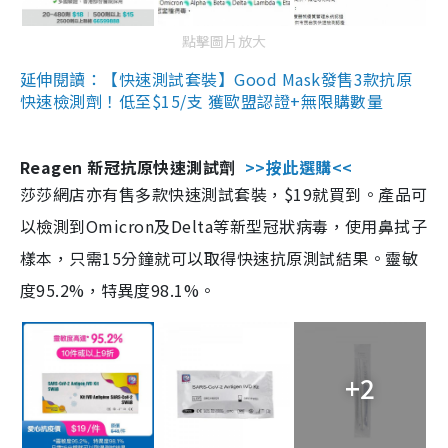
點擊圖片放大
延伸閱讀：【快速測試套裝】Good Mask發售3款抗原
快速檢測劑！低至$15/支 獲歐盟認證+無限購數量
Reagen 新冠抗原快速測試劑
>>按此選購<<
莎莎網店亦有售多款快速測試套裝，$19就買到。產品可
以檢測到Omicron及Delta等新型冠狀病毒，使用鼻拭子
樣本，只需15分鐘就可以取得快速抗原測試結果。靈敏
度95.2%，特異度98.1%。
+2