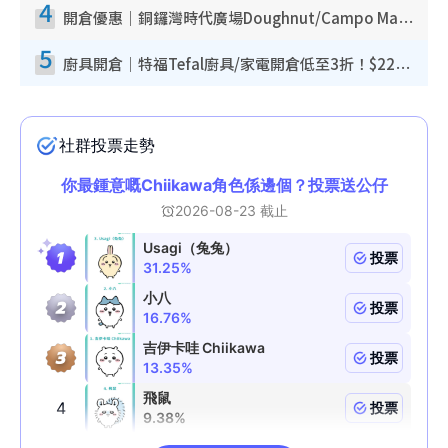
4
開倉優惠｜銅鑼灣時代廣場Doughnut/Campo Marzio開倉低至1折！背囊、書包、手袋劈價$200起
5
廚具開倉｜特福Tefal廚具/家電開倉低至3折！$220起買平底鍋/炒鑊/湯煲！電飯煲/吸塵機/燙斗$418起