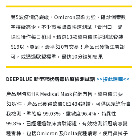
第5波疫情仍嚴峻，Omicron感染力強，確診個案數
字持續高企。不少市民購買快速測試「看門口」或
陽性後作每日檢測。精選13款優惠價快速測試套裝
$19以下買到，最平$10有交易！產品已獲衛生署認
可，或通過歐盟標準，最快10分鐘知結果。
DEEPBLUE 新型冠狀病毒抗原檢測試劑
>>按此選購<<
產品現時於HK Medical Mask官網有售，優惠價只要
$18/件。產品已獲得歐盟CE1434認證，可供民眾進行自
我檢測。準確度 99.03%、靈敏度96.4%、特異性
99.8%，已經通過臨床實驗認證，有效檢測新冠病毒變
種毒株，包括Omicron 及Delta變種病毒。使用鼻拭子