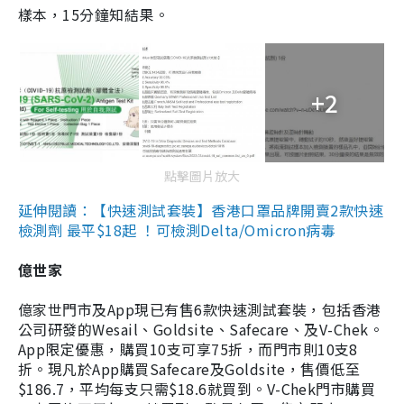
樣本，15分鐘知結果。
+2
點擊圖片放大
延伸閱讀：【快速測試套裝】香港口罩品牌開賣2款快速
檢測劑 最平$18起 ！可檢測Delta/Omicron病毒
億世家
億家世門市及App現已有售6款快速測試套裝，包括香港
公司研發的Wesail、Goldsite、Safecare、及V-Chek。
App限定優惠，購買10支可享75折，而門市則10支8
折。現凡於App購買Safecare及Goldsite，售價低至
$186.7，平均每支只需$18.6就買到。V-Chek門市購買