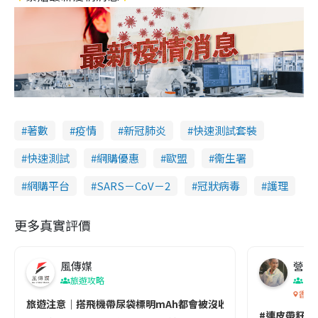
著數
疫情
新冠肺炎
快速測試套裝
快速測試
網購優惠
歐盟
衞生署
網購平台
SARS－CoV－2
冠狀病毒
護理
更多真實評價
風傳媒
營養教
旅遊攻略
生
香港
旅遊注意｜搭飛機帶尿袋標明mAh都會被沒收😱出發前切記檢查「1
#連皮帶籽都