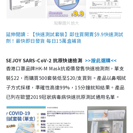
點擊圖片放大
延伸閱讀：【快速測試套裝】鄰住買開賣$9.9快速測試
劑！最快即日發貨 每日15萬盒補貨
SEJOY SARS-CoV-2 抗原快速檢測
>>按此選購<<
香港口罩品牌HK-M Mask抗疫價發售快速檢測劑，單支
裝$22，而購買500套裝低至$20/支買到。產品以鼻咽拭
子方式採樣，準確性高達99%，15分鐘就知結果。產品
已列在歐盟2019冠狀病毒病快速抗原測試通用名單。