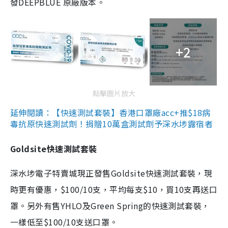
發DEEPBLUE 原廠版本。
+2
點擊圖片放大
延伸閱讀：【快速測試套裝】香港口罩廠acc+推$18病
毒抗原快速測試劑！捐贈10萬盒測試劑予深水埗露宿者
Goldsite快速測試套裝
深水埗電子特賣城現正發售Goldsite快速測試套裝，現
時更有優惠，$100/10支，平均每支$10，買10支再送口
罩。另外有售YHLO及Green Spring的快速測試套裝，
一樣低至$100/10支送口罩。