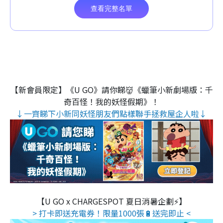
【新會員限定】《U GO》請你睇👹《蠟筆小新劇場版：千
奇百怪！我的妖怪假期》！
↓一齊睇下小新同妖怪朋友們點樣聯手拯救屋企人啦↓
【U GO x CHARGESPOT 夏日消暑企劃⚡】
> 打卡即送充電券！限量1000張🔋送完即止 <