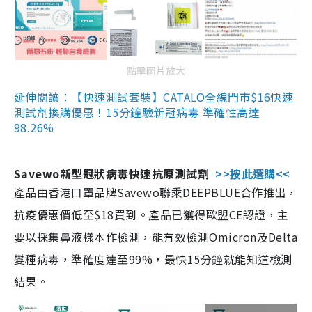
點擊圖片放大
延伸閱讀：【快速測試套裝】CATALO全線門市$16快速
測試劑換購優惠！15分鐘驗新冠病毒 準確性高達
98.26%
Savewo新型冠狀病毒快速抗原測試劑
>>按此選購<<
產品由香港口罩品牌Savewo聯乘DEEPBLUE合作推出，
抗疫優惠價低至$18買到。產品已獲得歐盟CE認證，主
要以採集鼻液樣本作檢測，能有效檢測Omicron及Delta
變種病毒，準確度達至99%，最快15分鐘就能知道檢測
結果。