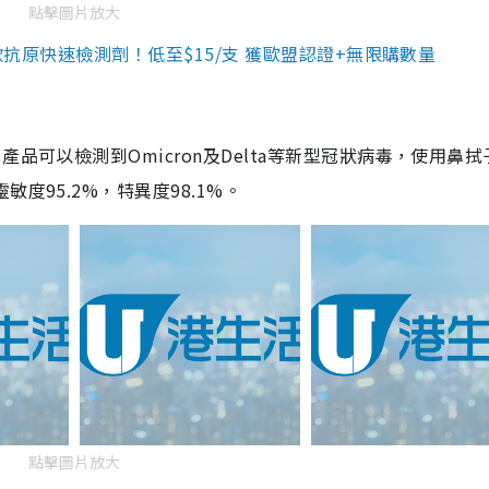
點擊圖片放大
3款抗原快速檢測劑！低至$15/支 獲歐盟認證+無限購數量
品可以檢測到Omicron及Delta等新型冠狀病毒，使用鼻拭
度95.2%，特異度98.1%。
點擊圖片放大