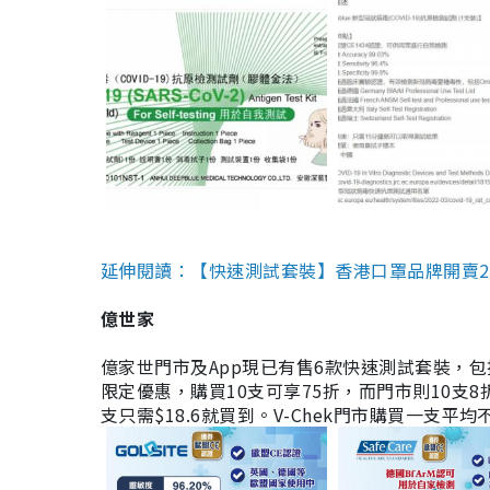
延伸閱讀：【快速測試套裝】香港口罩品牌開賣2款快速
億世家
億家世門市及App現已有售6款快速測試套裝，包括香港公司
限定優惠，購買10支可享75折，而門市則10支8折。現
支只需$18.6就買到。V-Chek門市購買一支平