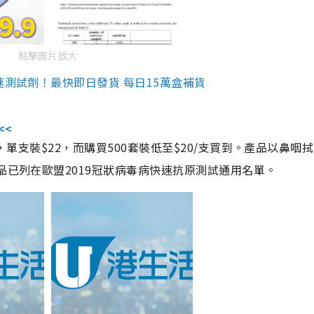
點擊圖片放大
速測試劑！最快即日發貨 每日15萬盒補貨
<<
，單支裝$22，而購買500套裝低至$20/支買到。產品以鼻咽
品已列在歐盟2019冠狀病毒病快速抗原測試通用名單。