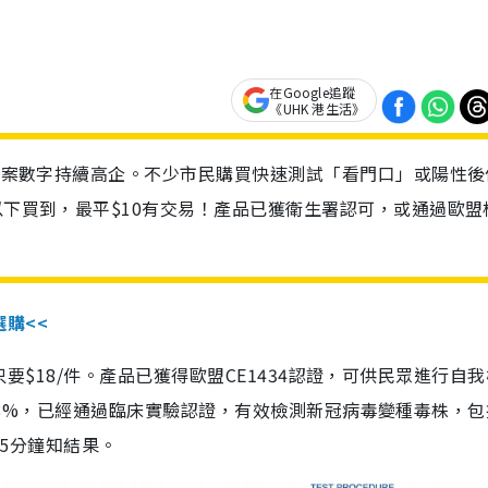
在Google追蹤
《UHK 港生活》
診個案數字持續高企。不少市民購買快速測試「看門口」或陽性後
以下買到，最平$10有交易！產品已獲衛生署認可，或通過歐盟
選購<<
惠價只要$18/件。產品已獲得歐盟CE1434認證，可供民眾進行自
性99.8%，已經通過臨床實驗認證，有效檢測新冠病毒變種毒株，
，15分鐘知結果。