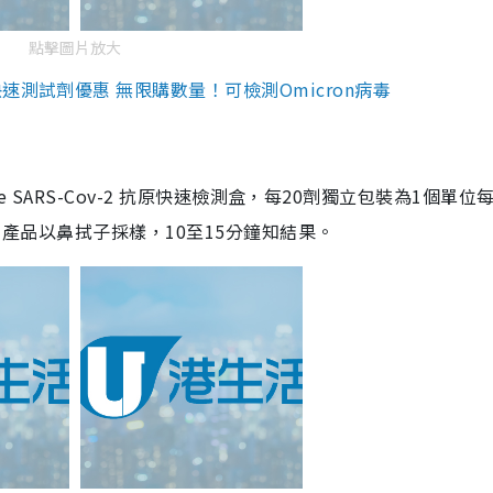
點擊圖片放大
測試劑優惠 無限購數量！可檢測Omicron病毒
are SARS-Cov-2 抗原快速檢測盒，每20劑獨立包裝為1個單位
5。產品以鼻拭子採樣，10至15分鐘知結果。