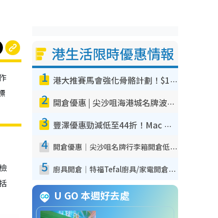
港生活限時優惠情報
1
作
港大推賽馬會強化骨骼計劃！$100骨質密度X光檢查 完成免費運動訓練送超市禮券！附參加資格
標
2
開倉優惠 | 尖沙咀海港城名牌波鞋開倉低至1折！On鞋$899起／Joy&Peace鞋履$98起
3
豐澤優惠勁減低至44折！Mac mini/iPhone17Pro大減價！廚房家電$220起
4
開倉優惠｜尖沙咀名牌行李箱開倉低至4折！一連5日 American Tourister/ace./Hallmark $200起！
5
我檢
廚具開倉｜特福Tefal廚具/家電開倉低至3折！$220起買平底鍋/炒鑊/湯煲！電飯煲/吸塵機/燙斗$418起
包括
U GO 本週好去處