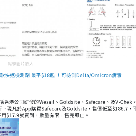
點擊圖片放大
檢測劑 最平$18起 ！可檢測Delta/Omicron病毒
研發的Wesail、Goldsite、Safecare、及V-Chek。
凡於App購買Safecare及Goldsite，售價低至$186.7
均不用$17.9就買到，數量有限，售完即止。