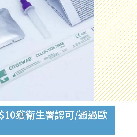
$10獲衛生署認可/通過歐