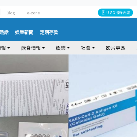
Blog
e-zone
U GO搵好去處
熱話
娛樂新聞
定期存款
情報
飲食情報
娛樂
社會
影片專區