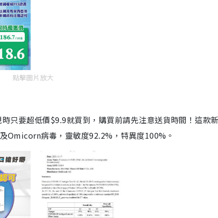
點擊圖片放大
劑，現時只要超低價$9.9就買到，購買前請先注意送貨時間！這款
Omicorn病毒，靈敏度92.2%，特異度100%。