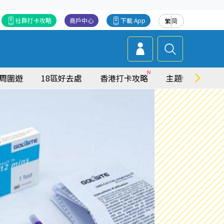
社群打卡攻略
商戶中心
下載 App
繁
简
周圍遊
18區好去處
香港打卡攻略
主題特集