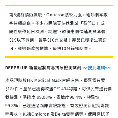
第5波疫情仍嚴峻，Omicron感染力強，確診個案數
字持續高企。不少市民購買快速測試「看門口」或
陽性後作每日檢測。精選13款優惠價快速測試套裝
$19以下買到，最平$10有交易！產品已獲衛生署認
可，或通過歐盟標準，最快10分鐘知結果。
DEEPBLUE 新型冠狀病毒抗原檢測試劑
>>按此選購<<
產品現時於HK Medical Mask官網有售，優惠價只要
$18/件。產品已獲得歐盟CE1434認證，可供民眾進行自
我檢測。準確度 99.03%、靈敏度96.4%、特異性
99.8%，已經通過臨床實驗認證，有效檢測新冠病毒變
種毒株，包括Omicron 及Delta變種病毒。使用鼻拭子