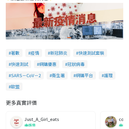
著數
疫情
新冠肺炎
快速測試套裝
快速測試
網購優惠
冠狀病毒
SARS－CoV－2
衞生署
網購平台
護理
歐盟
更多真實評價
Just_A_Girl_eats
co c
娛樂
吹