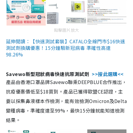
點擊圖片放大
延伸閱讀：【快速測試套裝】CATALO全線門市$16快速
測試劑換購優惠！15分鐘驗新冠病毒 準確性高達
98.26%
Savewo新型冠狀病毒快速抗原測試劑
>>按此選購<<
產品由香港口罩品牌Savewo聯乘DEEPBLUE合作推出，
抗疫優惠價低至$18買到。產品已獲得歐盟CE認證，主
要以採集鼻液樣本作檢測，能有效檢測Omicron及Delta
變種病毒，準確度達至99%，最快15分鐘就能知道檢測
結果。