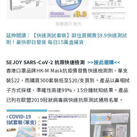
點擊圖片放大
延伸閱讀：【快速測試套裝】鄰住買開賣$9.9快速測試
劑！最快即日發貨 每日15萬盒補貨
SEJOY SARS-CoV-2 抗原快速檢測
>>按此選購<<
香港口罩品牌HK-M Mask抗疫價發售快速檢測劑，單支
裝$22，而購買500套裝低至$20/支買到。產品以鼻咽拭
子方式採樣，準確性高達99%，15分鐘就知結果。產品
已列在歐盟2019冠狀病毒病快速抗原測試通用名單。