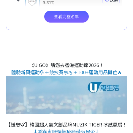
《U GO》請您去香港運動節2026！
體驗新興運動💦＋競技賽事💪＋100+運動用品攤位🔥
【送您🐯】韓國超人氣文創品牌MUZIK TIGER 冰感風扇！
↓將萌虎嘅慵懶療癒帶返屋企↓