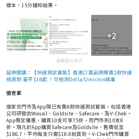
樣本，15分鐘知結果。
+2
點擊圖片放大
延伸閱讀：【快速測試套裝】香港口罩品牌開賣2款快速
檢測劑 最平$18起 ！可檢測Delta/Omicron病毒
億世家
億家世門市及App現已有售6款快速測試套裝，包括香港
公司研發的Wesail、Goldsite、Safecare、及V-Chek。
App限定優惠，購買10支可享75折，而門市則10支8
折。現凡於App購買Safecare及Goldsite，售價低至
$186.7，平均每支只需$18.6就買到。V-Chek門市購買