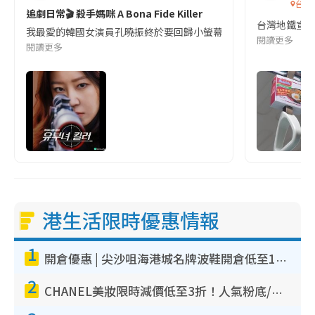
台灣
追劇日常🎬 殺手媽咪 A Bona Fide Killer
台灣地鐵宣
我最愛的韓國女演員孔曉振終於要回歸小螢幕啦!這次的劇本改編自同名
閱讀更多
閱讀更多
港生活限時優惠情報
1
開倉優惠 | 尖沙咀海港城名牌波鞋開倉低至1折！On鞋$899起／Joy&Peace鞋履$98起
2
CHANEL美妝限時減價低至3折！人氣粉底/唇膏/精華液低至$275！COCO香水都有平