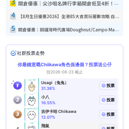
3
開倉優惠｜尖沙咀名牌行李箱開倉低至4折！一連5日 American Tourister/ace./Hallmark $200起！
4
【8月生日優惠2026】全港85大食買玩著數攻略 自助餐/火鍋放題同行免費＋誠品/DONKI送現金券
5
開倉優惠｜銅鑼灣時代廣場Doughnut/Campo Marzio開倉低至1折！背囊、書包、手袋劈價$200起