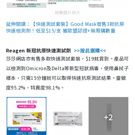
點擊圖片放大
延伸閱讀：【快速測試套裝】Good Mask發售3款抗原
快速檢測劑！低至$15/支 獲歐盟認證+無限購數量
Reagen 新冠抗原快速測試劑
>>按此選購<<
莎莎網店亦有售多款快速測試套裝，$19就買到。產品可
以檢測到Omicron及Delta等新型冠狀病毒，使用鼻拭子
樣本，只需15分鐘就可以取得快速抗原測試結果。靈敏
度95.2%，特異度98.1%。
+2