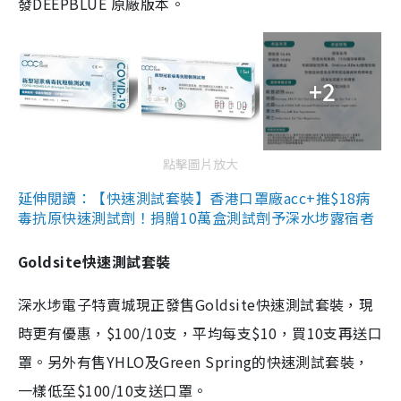
發DEEPBLUE 原廠版本。
+2
點擊圖片放大
延伸閱讀：【快速測試套裝】香港口罩廠acc+推$18病
毒抗原快速測試劑！捐贈10萬盒測試劑予深水埗露宿者
Goldsite快速測試套裝
深水埗電子特賣城現正發售Goldsite快速測試套裝，現
時更有優惠，$100/10支，平均每支$10，買10支再送口
罩。另外有售YHLO及Green Spring的快速測試套裝，
一樣低至$100/10支送口罩。