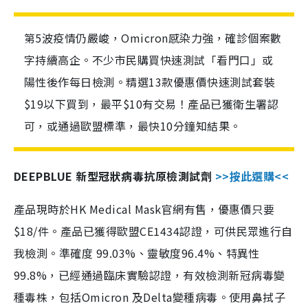
第5波疫情仍嚴峻，Omicron感染力強，確診個案數
字持續高企。不少市民購買快速測試「看門口」或
陽性後作每日檢測。精選13款優惠價快速測試套裝
$19以下買到，最平$10有交易！產品已獲衛生署認
可，或通過歐盟標準，最快10分鐘知結果。
DEEPBLUE 新型冠狀病毒抗原檢測試劑
>>按此選購<<
產品現時於HK Medical Mask官網有售，優惠價只要
$18/件。產品已獲得歐盟CE1434認證，可供民眾進行自
我檢測。準確度 99.03%、靈敏度96.4%、特異性
99.8%，已經通過臨床實驗認證，有效檢測新冠病毒變
種毒株，包括Omicron 及Delta變種病毒。使用鼻拭子