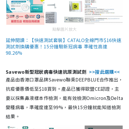
點擊圖片放大
延伸閱讀：【快速測試套裝】CATALO全線門市$16快速
測試劑換購優惠！15分鐘驗新冠病毒 準確性高達
98.26%
Savewo新型冠狀病毒快速抗原測試劑
>>按此選購<<
產品由香港口罩品牌Savewo聯乘DEEPBLUE合作推出，
抗疫優惠價低至$18買到。產品已獲得歐盟CE認證，主
要以採集鼻液樣本作檢測，能有效檢測Omicron及Delta
變種病毒，準確度達至99%，最快15分鐘就能知道檢測
結果。