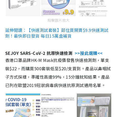
點擊圖片放大
延伸閱讀：【快速測試套裝】鄰住買開賣$9.9快速測試
劑！最快即日發貨 每日15萬盒補貨
SEJOY SARS-CoV-2 抗原快速檢測
>>按此選購<<
香港口罩品牌HK-M Mask抗疫價發售快速檢測劑，單支
裝$22，而購買500套裝低至$20/支買到。產品以鼻咽拭
子方式採樣，準確性高達99%，15分鐘就知結果。產品
已列在歐盟2019冠狀病毒病快速抗原測試通用名單。