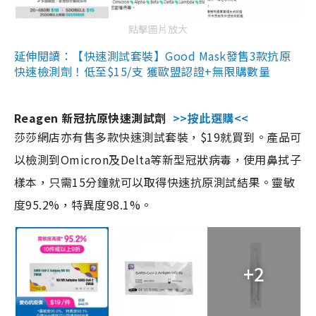
點擊圖片放大
延伸閱讀：【快速測試套裝】Good Mask發售3款抗原
快速檢測劑！低至$15/支 獲歐盟認證+無限購數量
Reagen 新冠抗原快速測試劑
>>按此選購<<
莎莎網店亦有售多款快速測試套裝，$19就買到。產品可
以檢測到Omicron及Delta等新型冠狀病毒，使用鼻拭子
樣本，只需15分鐘就可以取得快速抗原測試結果。靈敏
度95.2%，特異度98.1%。
+2