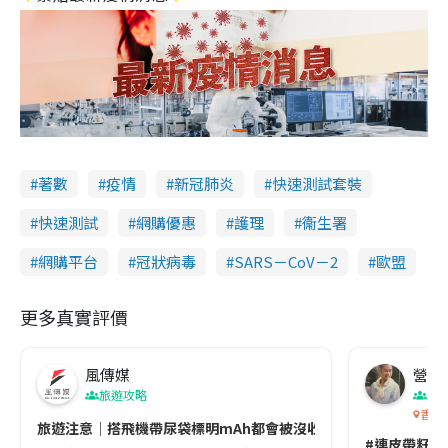
著數
疫情
新冠肺炎
快速測試套裝
快速測試
網購優惠
護理
衞生署
網購平台
冠狀病毒
SARS－CoV－2
歐盟
更多真實評價
風傳媒
營養教
旅遊攻略
生
香港
旅遊注意｜搭飛機帶尿袋標明mAh都會被沒收😱出發前切記檢查「1
#連皮帶籽都