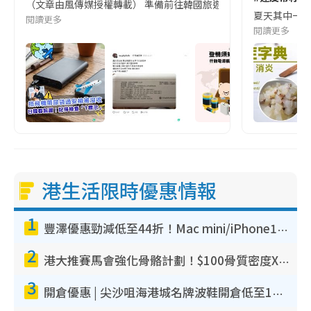
（文章由風傳媒授權轉載） 準備前往韓國旅遊的民眾，近期要特別留
夏天其中一種時
閱讀更多
閱讀更多
港生活限時優惠情報
1
豐澤優惠勁減低至44折！Mac mini/iPhone17Pro大減價！廚房家電$220起
2
港大推賽馬會強化骨骼計劃！$100骨質密度X光檢查 完成免費運動訓練送超市禮券！附參加資格
3
開倉優惠 | 尖沙咀海港城名牌波鞋開倉低至1折！On鞋$899起／Joy&Peace鞋履$98起