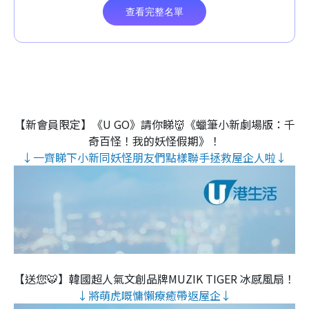
【新會員限定】《U GO》請你睇👹《蠟筆小新劇場版：千
奇百怪！我的妖怪假期》！
↓一齊睇下小新同妖怪朋友們點樣聯手拯救屋企人啦↓
【送您🐯】韓國超人氣文創品牌MUZIK TIGER 冰感風扇！
↓將萌虎嘅慵懶療癒帶返屋企↓