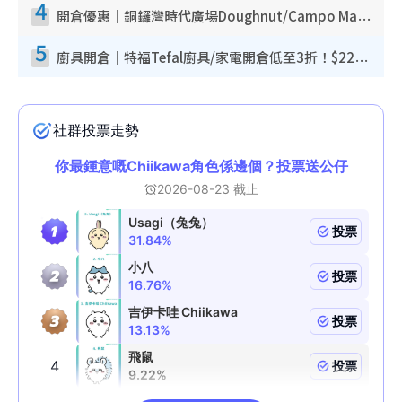
4
開倉優惠｜銅鑼灣時代廣場Doughnut/Campo Marzio開倉低至1折！背囊、書包、手袋劈價$200起
5
廚具開倉｜特福Tefal廚具/家電開倉低至3折！$220起買平底鍋/炒鑊/湯煲！電飯煲/吸塵機/燙斗$418起