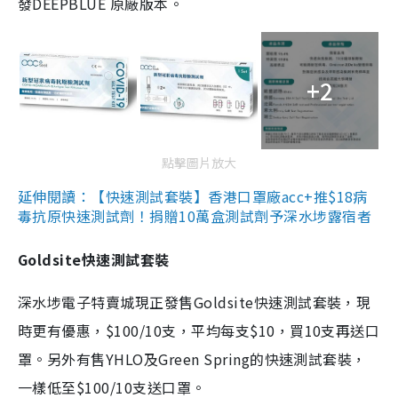
發DEEPBLUE 原廠版本。
+2
點擊圖片放大
延伸閱讀：【快速測試套裝】香港口罩廠acc+推$18病
毒抗原快速測試劑！捐贈10萬盒測試劑予深水埗露宿者
Goldsite快速測試套裝
深水埗電子特賣城現正發售Goldsite快速測試套裝，現
時更有優惠，$100/10支，平均每支$10，買10支再送口
罩。另外有售YHLO及Green Spring的快速測試套裝，
一樣低至$100/10支送口罩。