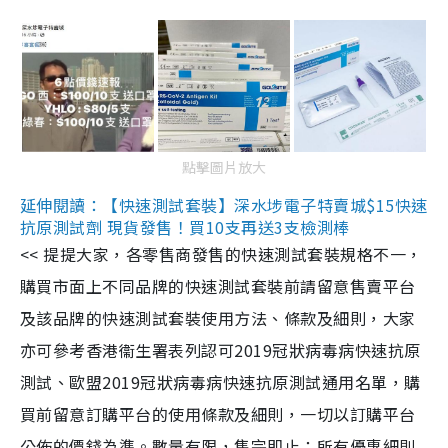
點擊圖片放大
延伸閱讀：【快速測試套裝】深水埗電子特賣城$15快速
抗原測試劑 現貨發售！買10支再送3支檢測棒
<< 提提大家，各零售商發售的快速測試套裝規格不一，
購買市面上不同品牌的快速測試套裝前請留意售賣平台
及該品牌的快速測試套裝使用方法、條款及細則，大家
亦可參考香港衞生署表列認可2019冠狀病毒病快速抗原
測試、歐盟2019冠狀病毒病快速抗原測試通用名單，購
買前留意訂購平台的使用條款及細則，一切以訂購平台
公佈的價錢為準。數量有限，售完即止；所有優惠細則