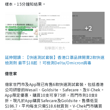
樣本，15分鐘知結果。
+2
點擊圖片放大
延伸閱讀：【快速測試套裝】香港口罩品牌開賣2款快速
檢測劑 最平$18起 ！可檢測Delta/Omicron病毒
億世家
億家世門市及App現已有售6款快速測試套裝，包括香港
公司研發的Wesail、Goldsite、Safecare、及V-Chek。
App限定優惠，購買10支可享75折，而門市則10支8
折。現凡於App購買Safecare及Goldsite，售價低至
$186.7，平均每支只需$18.6就買到。V-Chek門市購買