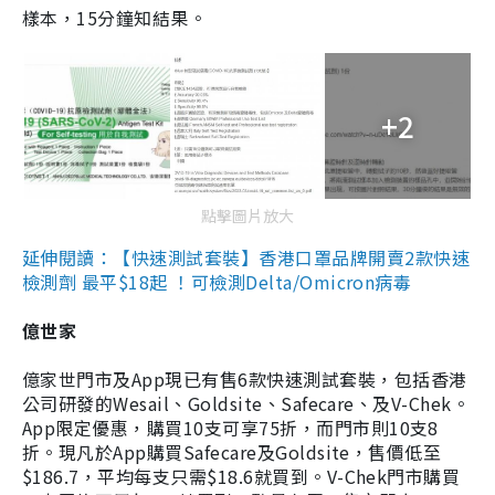
樣本，15分鐘知結果。
+2
點擊圖片放大
延伸閱讀：【快速測試套裝】香港口罩品牌開賣2款快速
檢測劑 最平$18起 ！可檢測Delta/Omicron病毒
億世家
億家世門市及App現已有售6款快速測試套裝，包括香港
公司研發的Wesail、Goldsite、Safecare、及V-Chek。
App限定優惠，購買10支可享75折，而門市則10支8
折。現凡於App購買Safecare及Goldsite，售價低至
$186.7，平均每支只需$18.6就買到。V-Chek門市購買