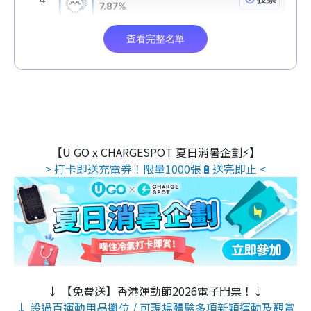
【U GO x CHARGESPOT 夏日消暑企劃⚡】
> 打卡即送充電券！限量1000張🔋送完即止 <
↓ 【免費送】香港運動節2026電子門票！↓
↓ 設過百運動用品攤位 / 可現場體驗多項新穎運動及觀賞