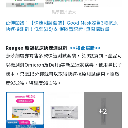
點擊圖片放大
延伸閱讀：【快速測試套裝】Good Mask發售3款抗原
快速檢測劑！低至$15/支 獲歐盟認證+無限購數量
Reagen 新冠抗原快速測試劑
>>按此選購<<
莎莎網店亦有售多款快速測試套裝，$19就買到。產品可
以檢測到Omicron及Delta等新型冠狀病毒，使用鼻拭子
樣本，只需15分鐘就可以取得快速抗原測試結果。靈敏
度95.2%，特異度98.1%。
+2