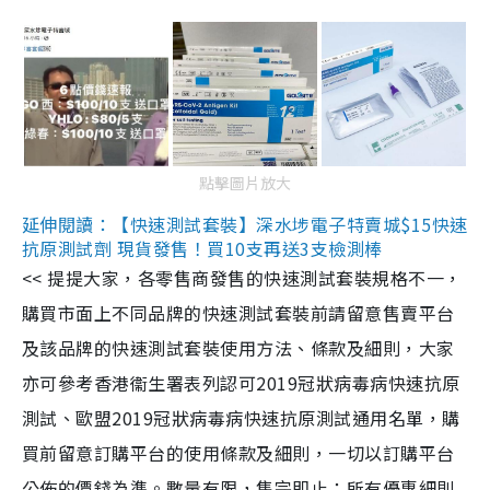
點擊圖片放大
延伸閱讀：【快速測試套裝】深水埗電子特賣城$15快速
抗原測試劑 現貨發售！買10支再送3支檢測棒
<< 提提大家，各零售商發售的快速測試套裝規格不一，
購買市面上不同品牌的快速測試套裝前請留意售賣平台
及該品牌的快速測試套裝使用方法、條款及細則，大家
亦可參考香港衞生署表列認可2019冠狀病毒病快速抗原
測試、歐盟2019冠狀病毒病快速抗原測試通用名單，購
買前留意訂購平台的使用條款及細則，一切以訂購平台
公佈的價錢為準。數量有限，售完即止；所有優惠細則