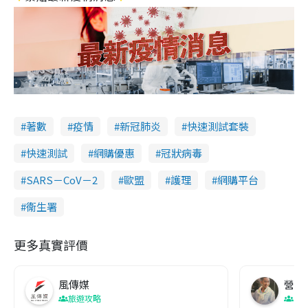
著數
疫情
新冠肺炎
快速測試套裝
快速測試
網購優惠
冠狀病毒
SARS－CoV－2
歐盟
護理
網購平台
衞生署
更多真實評價
風傳媒
營養教
旅遊攻略
生