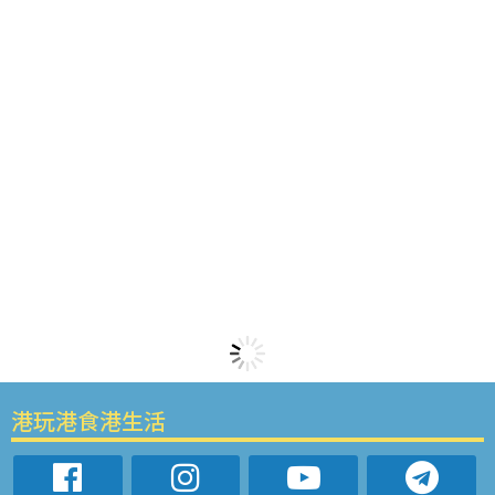
港玩港食港生活