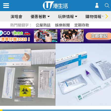
演唱會
優惠著數
玩樂情報
購物情報
熱門關鍵字：
公屋熱話
娛樂新聞
定期存款