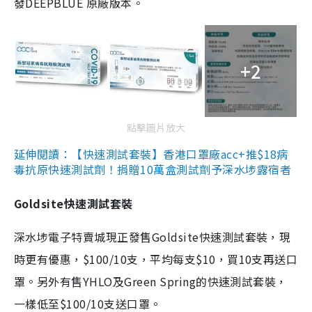
發DEEPBLUE 原廠版本。
+2
點擊圖片放大
延伸閱讀：【快速測試套裝】香港口罩廠acc+推$18病
毒抗原快速測試劑！捐贈10萬盒測試劑予深水埗露宿者
Goldsite快速測試套裝
深水埗電子特賣城現正發售Goldsite快速測試套裝，現
時更有優惠，$100/10支，平均每支$10，買10支再送口
罩。另外有售YHLO及Green Spring的快速測試套裝，
一樣低至$100/10支送口罩。