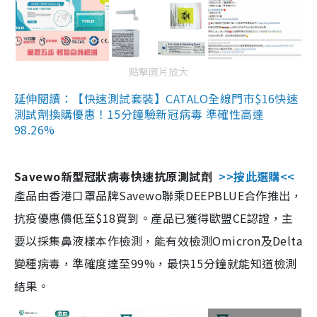
點擊圖片放大
延伸閱讀：【快速測試套裝】CATALO全線門市$16快速
測試劑換購優惠！15分鐘驗新冠病毒 準確性高達
98.26%
Savewo新型冠狀病毒快速抗原測試劑
>>按此選購<<
產品由香港口罩品牌Savewo聯乘DEEPBLUE合作推出，
抗疫優惠價低至$18買到。產品已獲得歐盟CE認證，主
要以採集鼻液樣本作檢測，能有效檢測Omicron及Delta
變種病毒，準確度達至99%，最快15分鐘就能知道檢測
結果。