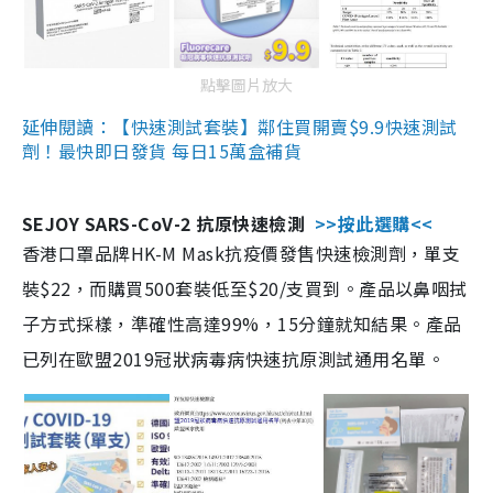
點擊圖片放大
延伸閱讀：【快速測試套裝】鄰住買開賣$9.9快速測試
劑！最快即日發貨 每日15萬盒補貨
SEJOY SARS-CoV-2 抗原快速檢測
>>按此選購<<
香港口罩品牌HK-M Mask抗疫價發售快速檢測劑，單支
裝$22，而購買500套裝低至$20/支買到。產品以鼻咽拭
子方式採樣，準確性高達99%，15分鐘就知結果。產品
已列在歐盟2019冠狀病毒病快速抗原測試通用名單。