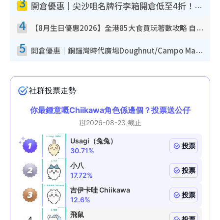
3
開倉優惠｜尖沙咀名牌行李箱開倉低至4折！一連5日 American Tourister/ace./Hallmark $200起！
4
【8月生日優惠2026】全港85大食買玩著數攻略 自助餐/火鍋放題同行免費＋誠品/DONKI送現金券
5
開倉優惠｜銅鑼灣時代廣場Doughnut/Campo Marzio開倉低至1折！背囊、書包、手袋劈價$200起