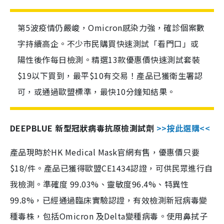
第5波疫情仍嚴峻，Omicron感染力強，確診個案數
字持續高企。不少市民購買快速測試「看門口」或
陽性後作每日檢測。精選13款優惠價快速測試套裝
$19以下買到，最平$10有交易！產品已獲衛生署認
可，或通過歐盟標準，最快10分鐘知結果。
DEEPBLUE 新型冠狀病毒抗原檢測試劑
>>按此選購<<
產品現時於HK Medical Mask官網有售，優惠價只要
$18/件。產品已獲得歐盟CE1434認證，可供民眾進行自
我檢測。準確度 99.03%、靈敏度96.4%、特異性
99.8%，已經通過臨床實驗認證，有效檢測新冠病毒變
種毒株，包括Omicron 及Delta變種病毒。使用鼻拭子