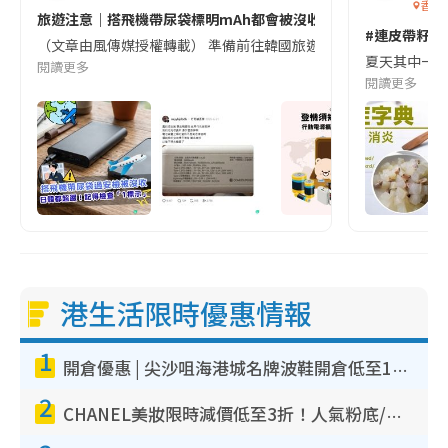
香港
旅遊注意｜搭飛機帶尿袋標明mAh都會被沒收😱出發前切記檢查「1
#連皮帶籽都
（文章由風傳媒授權轉載） 準備前往韓國旅遊的民眾，近期要特別留
夏天其中一種時
閱讀更多
閱讀更多
港生活限時優惠情報
1
開倉優惠 | 尖沙咀海港城名牌波鞋開倉低至1折！On鞋$899起／Joy&Peace鞋履$98起
2
CHANEL美妝限時減價低至3折！人氣粉底/唇膏/精華液低至$275！COCO香水都有平