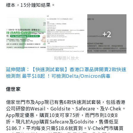
樣本，15分鐘知結果。
+2
點擊圖片放大
延伸閱讀：【快速測試套裝】香港口罩品牌開賣2款快速
檢測劑 最平$18起 ！可檢測Delta/Omicron病毒
億世家
億家世門市及App現已有售6款快速測試套裝，包括香港
公司研發的Wesail、Goldsite、Safecare、及V-Chek。
App限定優惠，購買10支可享75折，而門市則10支8
折。現凡於App購買Safecare及Goldsite，售價低至
$186.7，平均每支只需$18.6就買到。V-Chek門市購買