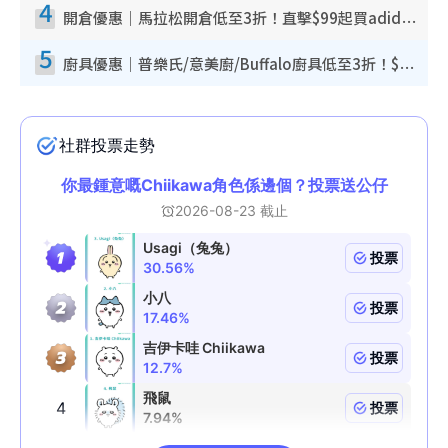
4
開倉優惠｜馬拉松開倉低至3折！直擊$99起買adidas／New Balance／Puma鞋款 STANLEY保溫杯劈價至$119起
5
廚具優惠｜普樂氏/意美廚/Buffalo廚具低至3折！$89起買煎鍋／炒鑊／個人鍋 同場小家電激減至$99起