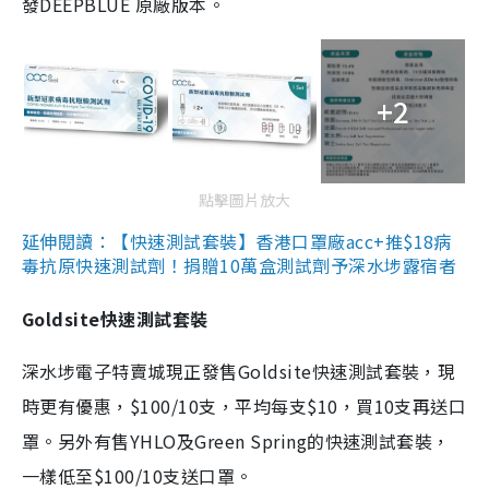
發DEEPBLUE 原廠版本。
+2
點擊圖片放大
延伸閱讀：【快速測試套裝】香港口罩廠acc+推$18病
毒抗原快速測試劑！捐贈10萬盒測試劑予深水埗露宿者
Goldsite快速測試套裝
深水埗電子特賣城現正發售Goldsite快速測試套裝，現
時更有優惠，$100/10支，平均每支$10，買10支再送口
罩。另外有售YHLO及Green Spring的快速測試套裝，
一樣低至$100/10支送口罩。