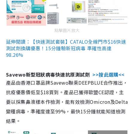
點擊圖片放大
延伸閱讀：【快速測試套裝】CATALO全線門市$16快速
測試劑換購優惠！15分鐘驗新冠病毒 準確性高達
98.26%
Savewo新型冠狀病毒快速抗原測試劑
>>按此選購<<
產品由香港口罩品牌Savewo聯乘DEEPBLUE合作推出，
抗疫優惠價低至$18買到。產品已獲得歐盟CE認證，主
要以採集鼻液樣本作檢測，能有效檢測Omicron及Delta
變種病毒，準確度達至99%，最快15分鐘就能知道檢測
結果。