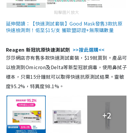
點擊圖片放大
延伸閱讀：【快速測試套裝】Good Mask發售3款抗原
快速檢測劑！低至$15/支 獲歐盟認證+無限購數量
Reagen 新冠抗原快速測試劑
>>按此選購<<
莎莎網店亦有售多款快速測試套裝，$19就買到。產品可
以檢測到Omicron及Delta等新型冠狀病毒，使用鼻拭子
樣本，只需15分鐘就可以取得快速抗原測試結果。靈敏
度95.2%，特異度98.1%。
+2