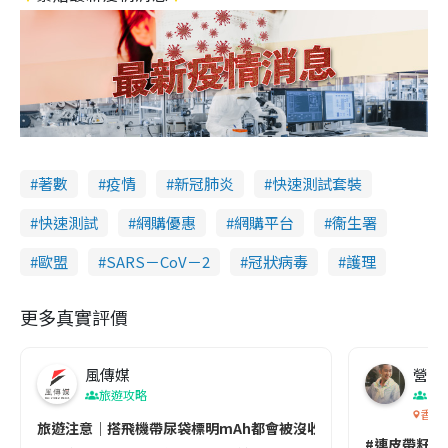
著數
疫情
新冠肺炎
快速測試套裝
快速測試
網購優惠
網購平台
衞生署
歐盟
SARS－CoV－2
冠狀病毒
護理
更多真實評價
風傳媒
營養教
旅遊攻略
生
香港
旅遊注意｜搭飛機帶尿袋標明mAh都會被沒收😱出發前切記檢查「1
#連皮帶籽都