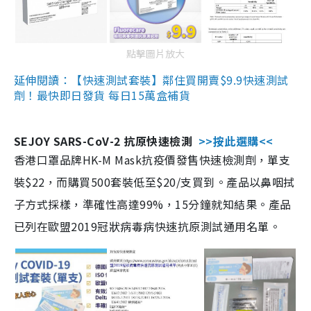
點擊圖片放大
延伸閱讀：【快速測試套裝】鄰住買開賣$9.9快速測試
劑！最快即日發貨 每日15萬盒補貨
SEJOY SARS-CoV-2 抗原快速檢測
>>按此選購<<
香港口罩品牌HK-M Mask抗疫價發售快速檢測劑，單支
裝$22，而購買500套裝低至$20/支買到。產品以鼻咽拭
子方式採樣，準確性高達99%，15分鐘就知結果。產品
已列在歐盟2019冠狀病毒病快速抗原測試通用名單。