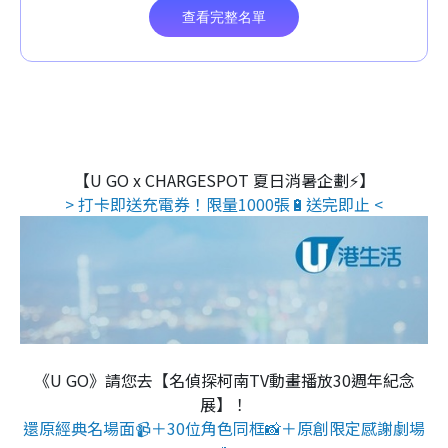
【U GO x CHARGESPOT 夏日消暑企劃⚡】
> 打卡即送充電券！限量1000張🔋送完即止 <
《U GO》請您去【名偵探柯南TV動畫播放30週年紀念
展】！
還原經典名場面📹＋30位角色同框📸＋原創限定感謝劇場