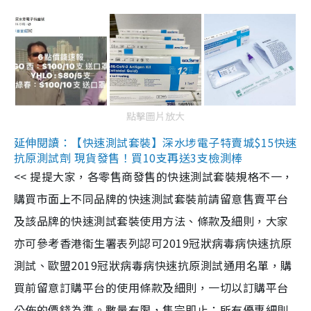
點擊圖片放大
延伸閱讀：【快速測試套裝】深水埗電子特賣城$15快速
抗原測試劑 現貨發售！買10支再送3支檢測棒
<< 提提大家，各零售商發售的快速測試套裝規格不一，
購買市面上不同品牌的快速測試套裝前請留意售賣平台
及該品牌的快速測試套裝使用方法、條款及細則，大家
亦可參考香港衞生署表列認可2019冠狀病毒病快速抗原
測試、歐盟2019冠狀病毒病快速抗原測試通用名單，購
買前留意訂購平台的使用條款及細則，一切以訂購平台
公佈的價錢為準。數量有限，售完即止；所有優惠細則