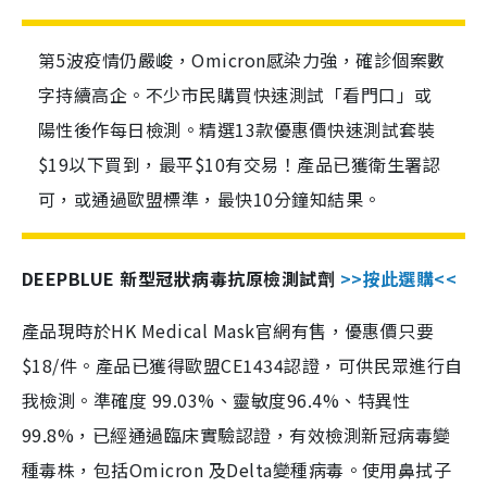
第5波疫情仍嚴峻，Omicron感染力強，確診個案數
字持續高企。不少市民購買快速測試「看門口」或
陽性後作每日檢測。精選13款優惠價快速測試套裝
$19以下買到，最平$10有交易！產品已獲衛生署認
可，或通過歐盟標準，最快10分鐘知結果。
DEEPBLUE 新型冠狀病毒抗原檢測試劑
>>按此選購<<
產品現時於HK Medical Mask官網有售，優惠價只要
$18/件。產品已獲得歐盟CE1434認證，可供民眾進行自
我檢測。準確度 99.03%、靈敏度96.4%、特異性
99.8%，已經通過臨床實驗認證，有效檢測新冠病毒變
種毒株，包括Omicron 及Delta變種病毒。使用鼻拭子