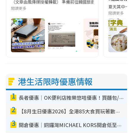
（文章由風傳媒授權轉載） 準備前往韓國旅遊的民眾，近期要特別留
夏天其中一種時
閱讀更多
閱讀更多
港生活限時優惠情報
1
長者優惠｜OK便利店推樂悠咭優惠！買麵包/牛奶/保健品拍卡即減
2
【8月生日優惠2026】全港85大食買玩著數攻略 自助餐/火鍋放題同行免費＋誠品/DONKI送現金券
3
開倉優惠｜銅鑼灣MICHAEL KORS開倉低至17折！直擊$500起買手袋/銀包/鞋款 必買經典Jet Set系列