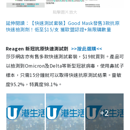
點擊圖片放大
延伸閱讀：【快速測試套裝】Good Mask發售3款抗原
快速檢測劑！低至$15/支 獲歐盟認證+無限購數量
Reagen 新冠抗原快速測試劑
>>按此選購<<
莎莎網店亦有售多款快速測試套裝，$19就買到。產品可
以檢測到Omicron及Delta等新型冠狀病毒，使用鼻拭子
樣本，只需15分鐘就可以取得快速抗原測試結果。靈敏
度95.2%，特異度98.1%。
+2