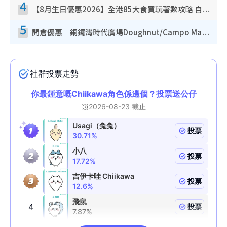
4
【8月生日優惠2026】全港85大食買玩著數攻略 自助餐/火鍋放題同行免費＋誠品/DONKI送現金券
5
開倉優惠｜銅鑼灣時代廣場Doughnut/Campo Marzio開倉低至1折！背囊、書包、手袋劈價$200起