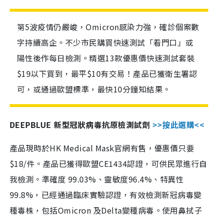
第5波疫情仍嚴峻，Omicron感染力強，確診個案數
字持續高企。不少市民購買快速測試「看門口」或
陽性後作每日檢測。精選13款優惠價快速測試套裝
$19以下買到，最平$10有交易！產品已獲衛生署認
可，或通過歐盟標準，最快10分鐘知結果。
DEEPBLUE 新型冠狀病毒抗原檢測試劑
>>按此選購<<
產品現時於HK Medical Mask官網有售，優惠價只要
$18/件。產品已獲得歐盟CE1434認證，可供民眾進行自
我檢測。準確度 99.03%、靈敏度96.4%、特異性
99.8%，已經通過臨床實驗認證，有效檢測新冠病毒變
種毒株，包括Omicron 及Delta變種病毒。使用鼻拭子