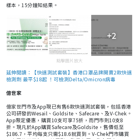
樣本，15分鐘知結果。
+2
點擊圖片放大
延伸閱讀：【快速測試套裝】香港口罩品牌開賣2款快速
檢測劑 最平$18起 ！可檢測Delta/Omicron病毒
億世家
億家世門市及App現已有售6款快速測試套裝，包括香港
公司研發的Wesail、Goldsite、Safecare、及V-Chek。
App限定優惠，購買10支可享75折，而門市則10支8
折。現凡於App購買Safecare及Goldsite，售價低至
$186.7，平均每支只需$18.6就買到。V-Chek門市購買