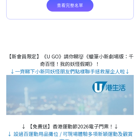
【新會員限定】《U GO》請你睇👹《蠟筆小新劇場版：千
奇百怪！我的妖怪假期》！
↓一齊睇下小新同妖怪朋友們點樣聯手拯救屋企人啦↓
↓ 【免費送】香港運動節2026電子門票！↓
↓ 設過百運動用品攤位 / 可現場體驗多項新穎運動及觀賞