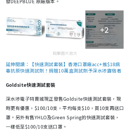
發DEEPBLUE 原廠版本。
+2
點擊圖片放大
延伸閱讀：【快速測試套裝】香港口罩廠acc+推$18病
毒抗原快速測試劑！捐贈10萬盒測試劑予深水埗露宿者
Goldsite快速測試套裝
深水埗電子特賣城現正發售Goldsite快速測試套裝，現
時更有優惠，$100/10支，平均每支$10，買10支再送口
罩。另外有售YHLO及Green Spring的快速測試套裝，
一樣低至$100/10支送口罩。