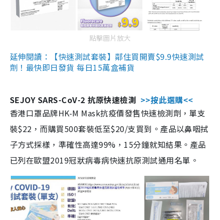
點擊圖片放大
延伸閱讀：【快速測試套裝】鄰住買開賣$9.9快速測試
劑！最快即日發貨 每日15萬盒補貨
SEJOY SARS-CoV-2 抗原快速檢測
>>按此選購<<
香港口罩品牌HK-M Mask抗疫價發售快速檢測劑，單支
裝$22，而購買500套裝低至$20/支買到。產品以鼻咽拭
子方式採樣，準確性高達99%，15分鐘就知結果。產品
已列在歐盟2019冠狀病毒病快速抗原測試通用名單。