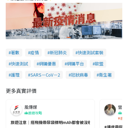
著數
疫情
新冠肺炎
快速測試套裝
快速測試
網購優惠
網購平台
歐盟
護理
SARS－CoV－2
冠狀病毒
衞生署
更多真實評價
風傳媒
營養教
旅遊攻略
生
香港
旅遊注意｜搭飛機帶尿袋標明mAh都會被沒收😱出發前切記檢查「1
#連皮帶籽都