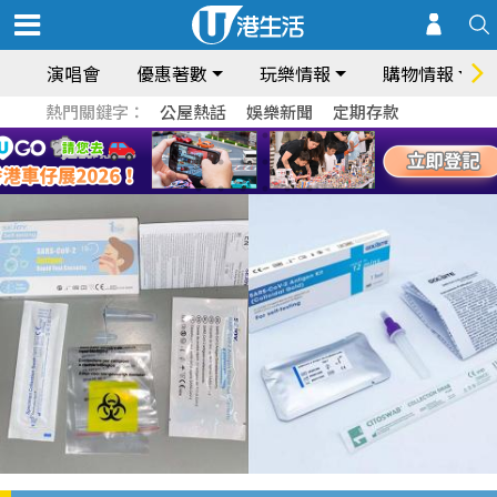
演唱會
優惠著數
玩樂情報
購物情報
熱門關鍵字：
公屋熱話
娛樂新聞
定期存款