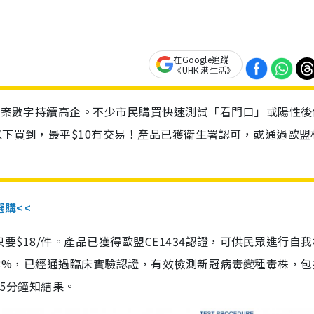
在Google追蹤
《UHK 港生活》
診個案數字持續高企。不少市民購買快速測試「看門口」或陽性後
以下買到，最平$10有交易！產品已獲衛生署認可，或通過歐盟
選購<<
惠價只要$18/件。產品已獲得歐盟CE1434認證，可供民眾進行自
性99.8%，已經通過臨床實驗認證，有效檢測新冠病毒變種毒株，
，15分鐘知結果。