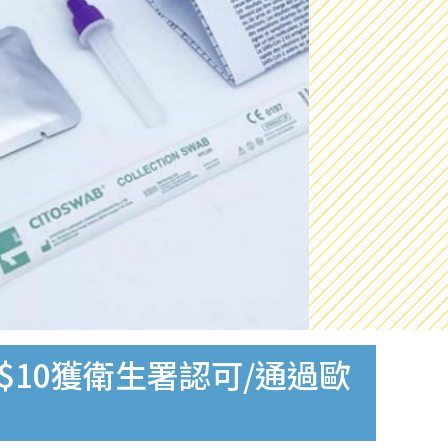
$10獲衛生署認可/通過歐