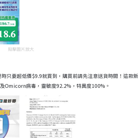
點擊圖片放大
劑，現時只要超低價$9.9就買到，購買前請先注意送貨時間！這款
Omicorn病毒，靈敏度92.2%，特異度100%。