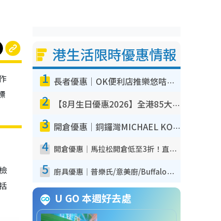
港生活限時優惠情報
1
作
長者優惠｜OK便利店推樂悠咭優惠！買麵包/牛奶/保健品拍卡即減
標
2
【8月生日優惠2026】全港85大食買玩著數攻略 自助餐/火鍋放題同行免費＋誠品/DONKI送現金券
3
開倉優惠｜銅鑼灣MICHAEL KORS開倉低至17折！直擊$500起買手袋/銀包/鞋款 必買經典Jet Set系列
4
開倉優惠｜馬拉松開倉低至3折！直擊$99起買adidas／New Balance／Puma鞋款 STANLEY保溫杯劈價至$119起
5
我檢
廚具優惠｜普樂氏/意美廚/Buffalo廚具低至3折！$89起買煎鍋／炒鑊／個人鍋 同場小家電激減至$99起
包括
U GO 本週好去處