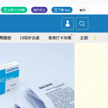
社群打卡攻略
商戶中心
下載 App
繁
简
周圍遊
18區好去處
香港打卡攻略
主題特集