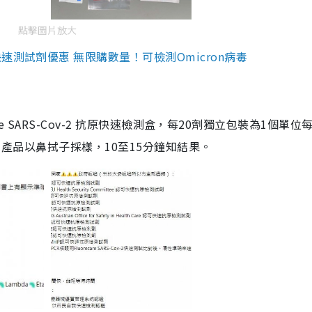
點擊圖片放大
測試劑優惠 無限購數量！可檢測Omicron病毒
are SARS-Cov-2 抗原快速檢測盒，每20劑獨立包裝為1個單位
5。產品以鼻拭子採樣，10至15分鐘知結果。