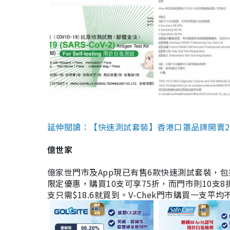
延伸閱讀：【快速測試套裝】香港口罩品牌開賣2款快速
億世家
億家世門市及App現已有售6款快速測試套裝，包括香港公司
限定優惠，購買10支可享75折，而門市則10支8折。現
支只需$18.6就買到。V-Chek門市購買一支平