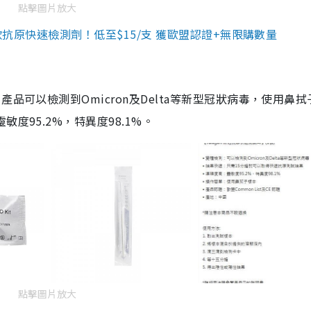
點擊圖片放大
3款抗原快速檢測劑！低至$15/支 獲歐盟認證+無限購數量
品可以檢測到Omicron及Delta等新型冠狀病毒，使用鼻拭
度95.2%，特異度98.1%。
點擊圖片放大