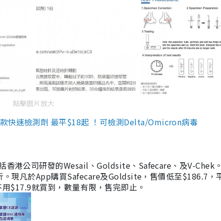
點擊圖片放大
檢測劑 最平$18起 ！可檢測Delta/Omicron病毒
研發的Wesail、Goldsite、Safecare、及V-Chek。
凡於App購買Safecare及Goldsite，售價低至$186.7
均不用$17.9就買到，數量有限，售完即止。