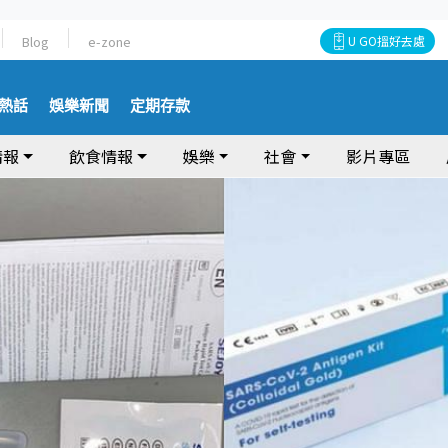
Blog
e-zone
U GO搵好去處
熱話
娛樂新聞
定期存款
情報
飲食情報
娛樂
社會
影片專區