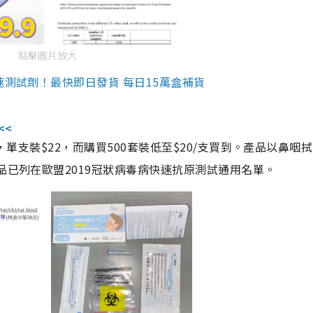
點擊圖片放大
速測試劑！最快即日發貨 每日15萬盒補貨
<<
，單支裝$22，而購買500套裝低至$20/支買到。產品以鼻咽
品已列在歐盟2019冠狀病毒病快速抗原測試通用名單。