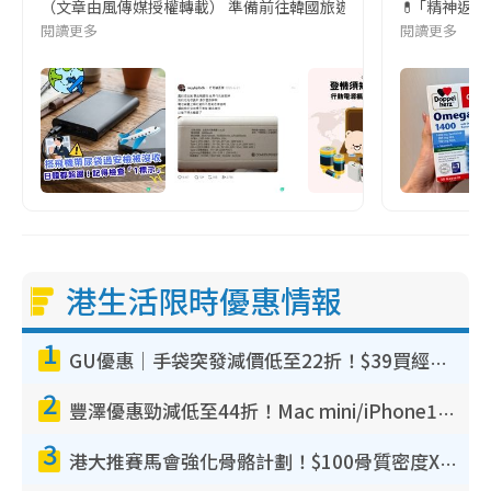
（文章由風傳媒授權轉載） 準備前往韓國旅遊的民眾，近期要特別留
💊 ｢精神返
閱讀更多
閱讀更多
港生活限時優惠情報
1
GU優惠｜手袋突發減價低至22折！$39買經典波士頓包/餃子袋！飾物同步減價$29起！
2
豐澤優惠勁減低至44折！Mac mini/iPhone17Pro大減價！廚房家電$220起
3
港大推賽馬會強化骨骼計劃！$100骨質密度X光檢查 完成免費運動訓練送超市禮券！附參加資格