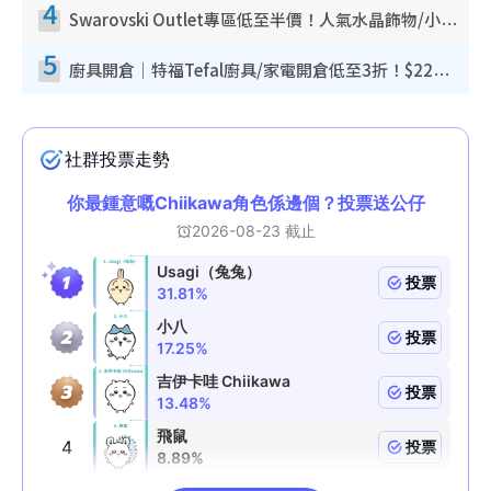
4
Swarovski Outlet專區低至半價！人氣水晶飾物/小擺設$138起！迪士尼款/水晶高跟鞋都有平
5
廚具開倉｜特福Tefal廚具/家電開倉低至3折！$220起買平底鍋/炒鑊/湯煲！電飯煲/吸塵機/燙斗$418起