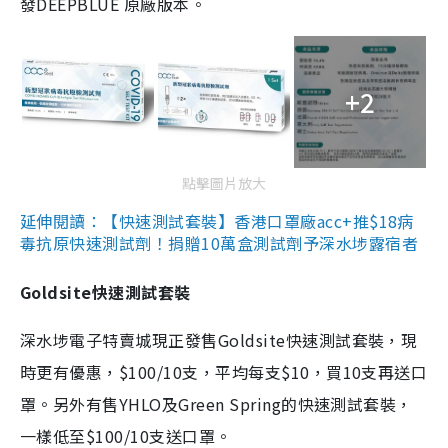
發DEEPBLUE 原廠版本。
+2
點擊圖片放大
延伸閱讀：【快速測試套裝】香港口罩廠acc+推$18病
毒抗原快速測試劑！捐贈10萬盒測試劑予深水埗露宿者
Goldsite快速測試套裝
深水埗電子特賣城現正發售Goldsite快速測試套裝，現
時更有優惠，$100/10支，平均每支$10，買10支再送口
罩。另外有售YHLO及Green Spring的快速測試套裝，
一樣低至$100/10支送口罩。