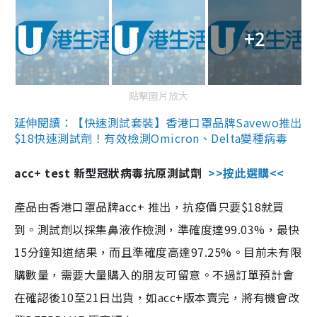
+2
點擊圖片放大
延伸閱讀：【快速測試套裝】香港口罩品牌Savewo推出
$18快速測試劑！有效檢測Omicron、Delta變種病毒
acc+ test 新型冠狀病毒抗原測試劑
>>按此選購<<
產品由香港口罩品牌acc+ 推出，抗疫價只要$18就買
到。測試劑以採集鼻液作檢測，準確度達99.03%，最快
15分鐘知道結果，而且準確度高達97.25%。目前未有限
購數量，需要大量購入的朋友可留意。不過訂單預計會
在確認後10至21日出貨，如acc+版本賣完，將有機會改