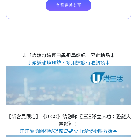
↓「森境奇緣夏日異想尋龍記」限定精品↓
↓漫遊秘境地墊、多用途旅行收納袋↓
【新會員限定】《U GO》請您睇《汪汪隊立大功：恐龍大
電影》！
汪汪隊勇闖神秘恐龍島🦖火山爆發極限救援🔥