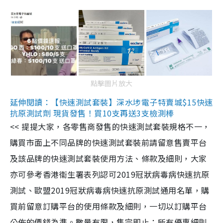
點擊圖片放大
延伸閱讀：【快速測試套裝】深水埗電子特賣城$15快速
抗原測試劑 現貨發售！買10支再送3支檢測棒
<< 提提大家，各零售商發售的快速測試套裝規格不一，
購買市面上不同品牌的快速測試套裝前請留意售賣平台
及該品牌的快速測試套裝使用方法、條款及細則，大家
亦可參考香港衞生署表列認可2019冠狀病毒病快速抗原
測試、歐盟2019冠狀病毒病快速抗原測試通用名單，購
買前留意訂購平台的使用條款及細則，一切以訂購平台
公佈的價錢為準。數量有限，售完即止；所有優惠細則