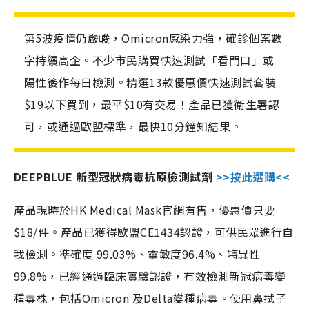
第5波疫情仍嚴峻，Omicron感染力強，確診個案數
字持續高企。不少市民購買快速測試「看門口」或
陽性後作每日檢測。精選13款優惠價快速測試套裝
$19以下買到，最平$10有交易！產品已獲衛生署認
可，或通過歐盟標準，最快10分鐘知結果。
DEEPBLUE 新型冠狀病毒抗原檢測試劑
>>按此選購<<
產品現時於HK Medical Mask官網有售，優惠價只要
$18/件。產品已獲得歐盟CE1434認證，可供民眾進行自
我檢測。準確度 99.03%、靈敏度96.4%、特異性
99.8%，已經通過臨床實驗認證，有效檢測新冠病毒變
種毒株，包括Omicron 及Delta變種病毒。使用鼻拭子