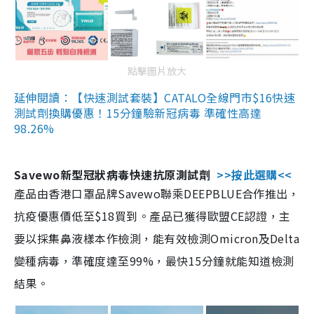
點擊圖片放大
延伸閱讀：【快速測試套裝】CATALO全線門市$16快速
測試劑換購優惠！15分鐘驗新冠病毒 準確性高達
98.26%
Savewo新型冠狀病毒快速抗原測試劑
>>按此選購<<
產品由香港口罩品牌Savewo聯乘DEEPBLUE合作推出，
抗疫優惠價低至$18買到。產品已獲得歐盟CE認證，主
要以採集鼻液樣本作檢測，能有效檢測Omicron及Delta
變種病毒，準確度達至99%，最快15分鐘就能知道檢測
結果。