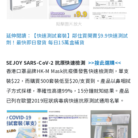
點擊圖片放大
延伸閱讀：【快速測試套裝】鄰住買開賣$9.9快速測試
劑！最快即日發貨 每日15萬盒補貨
SEJOY SARS-CoV-2 抗原快速檢測
>>按此選購<<
香港口罩品牌HK-M Mask抗疫價發售快速檢測劑，單支
裝$22，而購買500套裝低至$20/支買到。產品以鼻咽拭
子方式採樣，準確性高達99%，15分鐘就知結果。產品
已列在歐盟2019冠狀病毒病快速抗原測試通用名單。