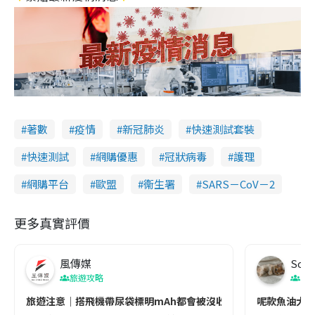
著數
疫情
新冠肺炎
快速測試套裝
快速測試
網購優惠
冠狀病毒
護理
網購平台
歐盟
衞生署
SARS－CoV－2
更多真實評價
風傳媒
Soul
旅遊攻略
生
旅遊注意｜搭飛機帶尿袋標明mAh都會被沒收😱出發前切記檢查「1
呢款魚油大家