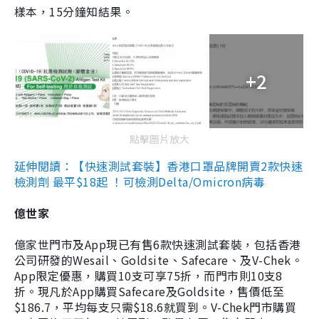
樣本，15分鐘知結果。
+2
點擊圖片放大
延伸閱讀：【快速測試套裝】香港口罩品牌開賣2款快速
檢測劑 最平$18起 ！可檢測Delta/Omicron病毒
億世家
億家世門市及App現已有售6款快速測試套裝，包括香港
公司研發的Wesail、Goldsite、Safecare、及V-Chek。
App限定優惠，購買10支可享75折，而門市則10支8
折。現凡於App購買Safecare及Goldsite，售價低至
$186.7，平均每支只需$18.6就買到。V-Chek門市購買