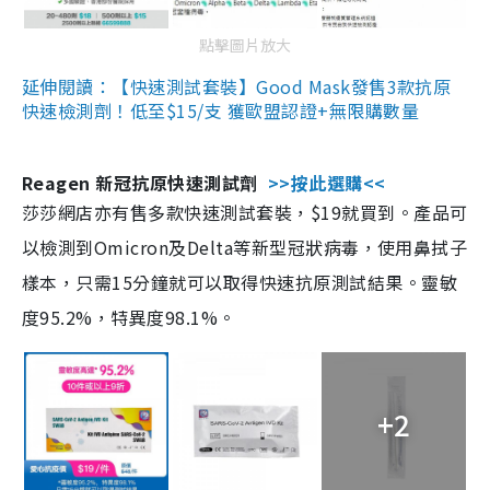
點擊圖片放大
延伸閱讀：【快速測試套裝】Good Mask發售3款抗原
快速檢測劑！低至$15/支 獲歐盟認證+無限購數量
Reagen 新冠抗原快速測試劑
>>按此選購<<
莎莎網店亦有售多款快速測試套裝，$19就買到。產品可
以檢測到Omicron及Delta等新型冠狀病毒，使用鼻拭子
樣本，只需15分鐘就可以取得快速抗原測試結果。靈敏
度95.2%，特異度98.1%。
+2