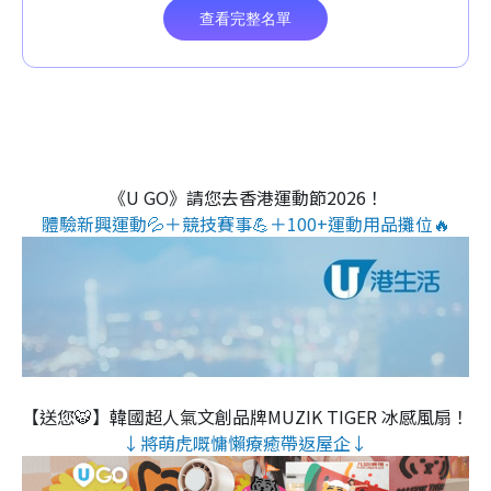
《U GO》請您去香港運動節2026！
體驗新興運動💦＋競技賽事💪＋100+運動用品攤位🔥
【送您🐯】韓國超人氣文創品牌MUZIK TIGER 冰感風扇！
↓將萌虎嘅慵懶療癒帶返屋企↓