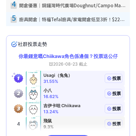
4
開倉優惠｜銅鑼灣時代廣場Doughnut/Campo Marzio開倉低至1折！背囊、書包、手袋劈價$200起
5
廚具開倉｜特福Tefal廚具/家電開倉低至3折！$220起買平底鍋/炒鑊/湯煲！電飯煲/吸塵機/燙斗$418起