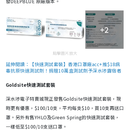
發DEEPBLUE 原廠版本。
+2
點擊圖片放大
延伸閱讀：【快速測試套裝】香港口罩廠acc+推$18病
毒抗原快速測試劑！捐贈10萬盒測試劑予深水埗露宿者
Goldsite快速測試套裝
深水埗電子特賣城現正發售Goldsite快速測試套裝，現
時更有優惠，$100/10支，平均每支$10，買10支再送口
罩。另外有售YHLO及Green Spring的快速測試套裝，
一樣低至$100/10支送口罩。