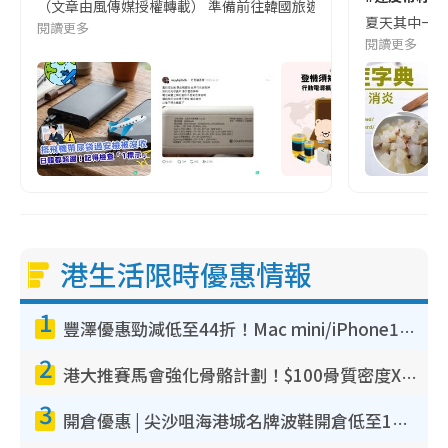
（文章由風傳媒授權轉載） 準備前往韓國旅遊的民眾，近期要特別留
夏天其中一種時
閱讀更多
閱讀更多
港生活限時優惠情報
1
豐澤優惠勁減低至44折！Mac mini/iPhone17Pro大減價！廚房家電$220起
2
港大推賽馬會強化骨骼計劃！$100骨質密度X光檢查 完成免費運動訓練送超市禮券！附參加資格
3
開倉優惠 | 尖沙咀海港城名牌波鞋開倉低至1折！On鞋$899起／Joy&Peace鞋履$98起