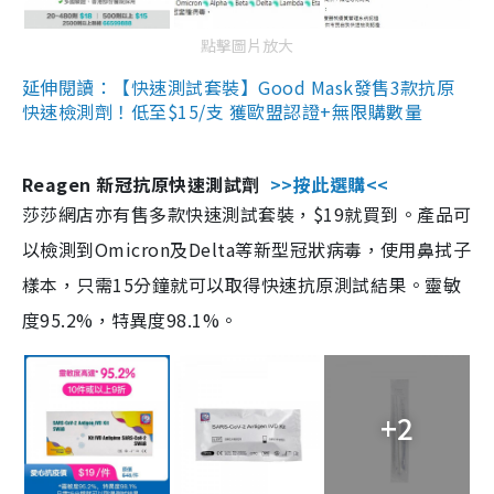
點擊圖片放大
延伸閱讀：【快速測試套裝】Good Mask發售3款抗原
快速檢測劑！低至$15/支 獲歐盟認證+無限購數量
Reagen 新冠抗原快速測試劑
>>按此選購<<
莎莎網店亦有售多款快速測試套裝，$19就買到。產品可
以檢測到Omicron及Delta等新型冠狀病毒，使用鼻拭子
樣本，只需15分鐘就可以取得快速抗原測試結果。靈敏
度95.2%，特異度98.1%。
+2