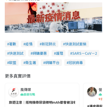
著數
疫情
新冠肺炎
快速測試套裝
快速測試
網購優惠
護理
SARS－CoV－2
歐盟
衞生署
網購平台
冠狀病毒
更多真實評價
風傳媒
營養教
旅遊攻略
生
香港
旅遊注意｜搭飛機帶尿袋標明mAh都會被沒收😱出發前切記檢查「1
#連皮帶籽都