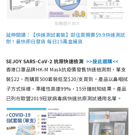
點擊圖片放大
延伸閱讀：【快速測試套裝】鄰住買開賣$9.9快速測試
劑！最快即日發貨 每日15萬盒補貨
SEJOY SARS-CoV-2 抗原快速檢測
>>按此選購<<
香港口罩品牌HK-M Mask抗疫價發售快速檢測劑，單支
裝$22，而購買500套裝低至$20/支買到。產品以鼻咽拭
子方式採樣，準確性高達99%，15分鐘就知結果。產品
已列在歐盟2019冠狀病毒病快速抗原測試通用名單。