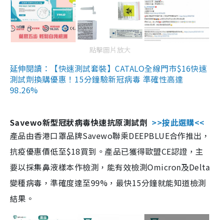
點擊圖片放大
延伸閱讀：【快速測試套裝】CATALO全線門市$16快速
測試劑換購優惠！15分鐘驗新冠病毒 準確性高達
98.26%
Savewo新型冠狀病毒快速抗原測試劑
>>按此選購<<
產品由香港口罩品牌Savewo聯乘DEEPBLUE合作推出，
抗疫優惠價低至$18買到。產品已獲得歐盟CE認證，主
要以採集鼻液樣本作檢測，能有效檢測Omicron及Delta
變種病毒，準確度達至99%，最快15分鐘就能知道檢測
結果。