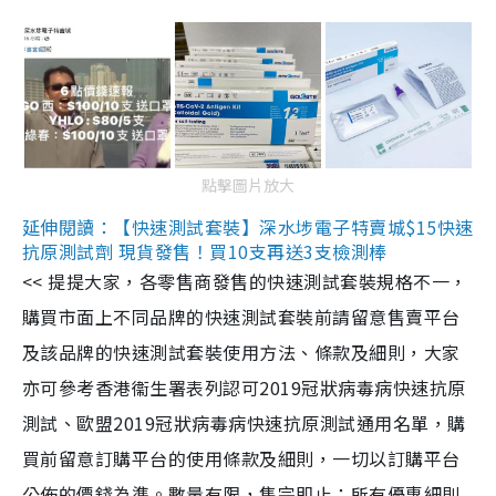
點擊圖片放大
延伸閱讀：【快速測試套裝】深水埗電子特賣城$15快速
抗原測試劑 現貨發售！買10支再送3支檢測棒
<< 提提大家，各零售商發售的快速測試套裝規格不一，
購買市面上不同品牌的快速測試套裝前請留意售賣平台
及該品牌的快速測試套裝使用方法、條款及細則，大家
亦可參考香港衞生署表列認可2019冠狀病毒病快速抗原
測試、歐盟2019冠狀病毒病快速抗原測試通用名單，購
買前留意訂購平台的使用條款及細則，一切以訂購平台
公佈的價錢為準。數量有限，售完即止；所有優惠細則