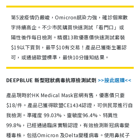
第5波疫情仍嚴峻，Omicron感染力強，確診個案數
字持續高企。不少市民購買快速測試「看門口」或
陽性後作每日檢測。精選13款優惠價快速測試套裝
$19以下買到，最平$10有交易！產品已獲衛生署認
可，或通過歐盟標準，最快10分鐘知結果。
DEEPBLUE 新型冠狀病毒抗原檢測試劑
>>按此選購<<
產品現時於HK Medical Mask官網有售，優惠價只要
$18/件。產品已獲得歐盟CE1434認證，可供民眾進行自
我檢測。準確度 99.03%、靈敏度96.4%、特異性
99.8%，已經通過臨床實驗認證，有效檢測新冠病毒變
種毒株，包括Omicron 及Delta變種病毒。使用鼻拭子