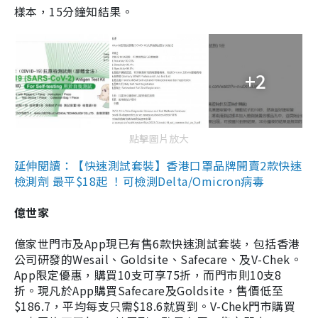
樣本，15分鐘知結果。
+2
點擊圖片放大
延伸閱讀：【快速測試套裝】香港口罩品牌開賣2款快速
檢測劑 最平$18起 ！可檢測Delta/Omicron病毒
億世家
億家世門市及App現已有售6款快速測試套裝，包括香港
公司研發的Wesail、Goldsite、Safecare、及V-Chek。
App限定優惠，購買10支可享75折，而門市則10支8
折。現凡於App購買Safecare及Goldsite，售價低至
$186.7，平均每支只需$18.6就買到。V-Chek門市購買