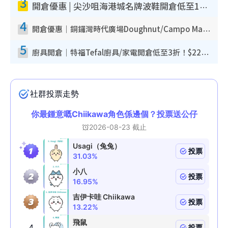
3
開倉優惠 | 尖沙咀海港城名牌波鞋開倉低至1折！On鞋$899起／Joy&Peace鞋履$98起
4
開倉優惠｜銅鑼灣時代廣場Doughnut/Campo Marzio開倉低至1折！背囊、書包、手袋劈價$200起
5
廚具開倉｜特福Tefal廚具/家電開倉低至3折！$220起買平底鍋/炒鑊/湯煲！電飯煲/吸塵機/燙斗$418起