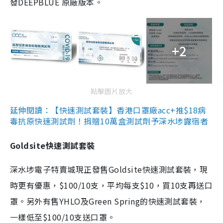
發DEEPBLUE 原廠版本。
+2
點擊圖片放大
延伸閱讀：【快速測試套裝】香港口罩廠acc+推$18病
毒抗原快速測試劑！捐贈10萬盒測試劑予深水埗露宿者
Goldsite快速測試套裝
深水埗電子特賣城現正發售Goldsite快速測試套裝，現
時更有優惠，$100/10支，平均每支$10，買10支再送口
罩。另外有售YHLO及Green Spring的快速測試套裝，
一樣低至$100/10支送口罩。