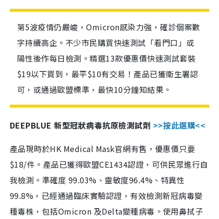
第5波疫情仍嚴峻，Omicron感染力強，確診個案數
字持續高企。不少市民購買快速測試「看門口」或
陽性後作每日檢測。精選13款優惠價快速測試套裝
$19以下買到，最平$10有交易！產品已獲衛生署認
可，或通過歐盟標準，最快10分鐘知結果。
DEEPBLUE 新型冠狀病毒抗原檢測試劑
>>按此選購<<
產品現時於HK Medical Mask官網有售，優惠價只要
$18/件。產品已獲得歐盟CE1434認證，可供民眾進行自
我檢測。準確度 99.03%、靈敏度96.4%、特異性
99.8%，已經通過臨床實驗認證，有效檢測新冠病毒變
種毒株，包括Omicron 及Delta變種病毒。使用鼻拭子