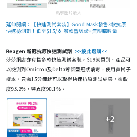
點擊圖片放大
延伸閱讀：【快速測試套裝】Good Mask發售3款抗原
快速檢測劑！低至$15/支 獲歐盟認證+無限購數量
Reagen 新冠抗原快速測試劑
>>按此選購<<
莎莎網店亦有售多款快速測試套裝，$19就買到。產品可
以檢測到Omicron及Delta等新型冠狀病毒，使用鼻拭子
樣本，只需15分鐘就可以取得快速抗原測試結果。靈敏
度95.2%，特異度98.1%。
+2