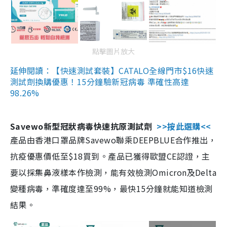
點擊圖片放大
延伸閱讀：【快速測試套裝】CATALO全線門市$16快速
測試劑換購優惠！15分鐘驗新冠病毒 準確性高達
98.26%
Savewo新型冠狀病毒快速抗原測試劑
>>按此選購<<
產品由香港口罩品牌Savewo聯乘DEEPBLUE合作推出，
抗疫優惠價低至$18買到。產品已獲得歐盟CE認證，主
要以採集鼻液樣本作檢測，能有效檢測Omicron及Delta
變種病毒，準確度達至99%，最快15分鐘就能知道檢測
結果。