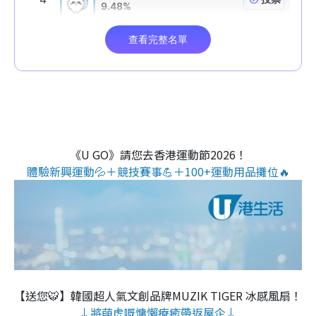
《U GO》請您去香港運動節2026！
體驗新興運動💦＋競技賽事💪＋100+運動用品攤位🔥
【送您🐯】韓國超人氣文創品牌MUZIK TIGER 冰感風扇！
↓將萌虎嘅慵懶療癒帶返屋企↓