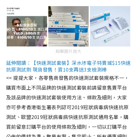
點擊圖片放大
延伸閱讀：【快速測試套裝】深水埗電子特賣城$15快速
抗原測試劑 現貨發售！買10支再送3支檢測棒
<< 提提大家，各零售商發售的快速測試套裝規格不一，
購買市面上不同品牌的快速測試套裝前請留意售賣平台
及該品牌的快速測試套裝使用方法、條款及細則，大家
亦可參考香港衞生署表列認可2019冠狀病毒病快速抗原
測試、歐盟2019冠狀病毒病快速抗原測試通用名單，購
買前留意訂購平台的使用條款及細則，一切以訂購平台
公佈的價錢為準。數量有限，售完即止；所有優惠細則