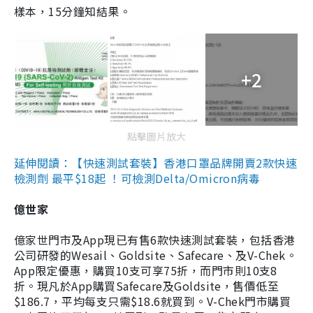
樣本，15分鐘知結果。
+2
點擊圖片放大
延伸閱讀：【快速測試套裝】香港口罩品牌開賣2款快速
檢測劑 最平$18起 ！可檢測Delta/Omicron病毒
億世家
億家世門市及App現已有售6款快速測試套裝，包括香港
公司研發的Wesail、Goldsite、Safecare、及V-Chek。
App限定優惠，購買10支可享75折，而門市則10支8
折。現凡於App購買Safecare及Goldsite，售價低至
$186.7，平均每支只需$18.6就買到。V-Chek門市購買