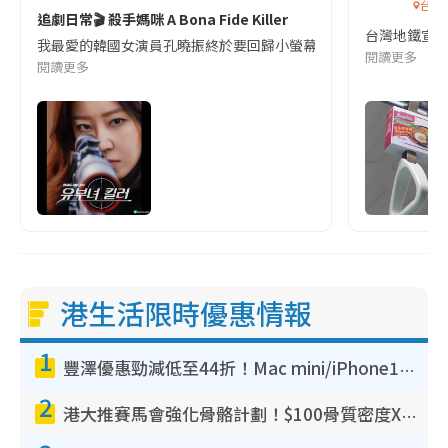
台灣
追劇日常🎬 殺手媽咪 A Bona Fide Killer
台灣地鐵宣
我最愛的韓國女演員孔曉振終於要回歸小螢幕啦!這次的劇本改編自同名
閱讀更多
閱讀更多
港生活限時優惠情報
1
豐澤優惠勁減低至44折！Mac mini/iPhone17Pro大減價！廚房家電$220起
2
港大推賽馬會強化骨骼計劃！$100骨質密度X光檢查 完成免費運動訓練送超市禮券！附參加資格