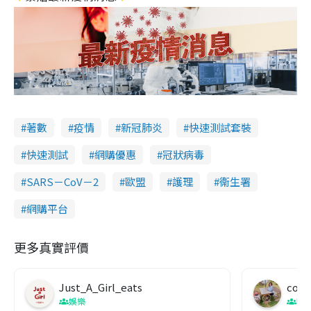
著數
疫情
新冠肺炎
快速測試套裝
快速測試
網購優惠
冠狀病毒
SARS－CoV－2
歐盟
護理
衞生署
網購平台
更多真實評價
Just_A_Girl_eats
co c
娛樂
吹