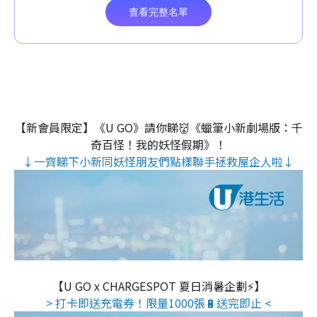
【新會員限定】《U GO》請你睇👹《蠟筆小新劇場版：千
奇百怪！我的妖怪假期》！
↓一齊睇下小新同妖怪朋友們點樣聯手拯救屋企人啦↓
【U GO x CHARGESPOT 夏日消暑企劃⚡】
> 打卡即送充電券！限量1000張🔋送完即止 <