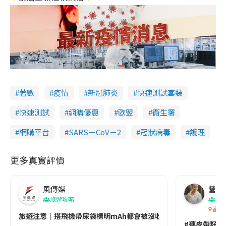
著數
疫情
新冠肺炎
快速測試套裝
快速測試
網購優惠
歐盟
衞生署
網購平台
SARS－CoV－2
冠狀病毒
護理
更多真實評價
風傳媒
營養教
旅遊攻略
生
香港
旅遊注意｜搭飛機帶尿袋標明mAh都會被沒收😱出發前切記檢查「1
#連皮帶籽都