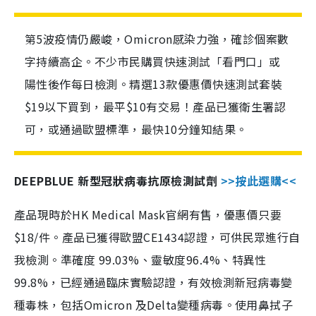
第5波疫情仍嚴峻，Omicron感染力強，確診個案數
字持續高企。不少市民購買快速測試「看門口」或
陽性後作每日檢測。精選13款優惠價快速測試套裝
$19以下買到，最平$10有交易！產品已獲衛生署認
可，或通過歐盟標準，最快10分鐘知結果。
DEEPBLUE 新型冠狀病毒抗原檢測試劑
>>按此選購<<
產品現時於HK Medical Mask官網有售，優惠價只要
$18/件。產品已獲得歐盟CE1434認證，可供民眾進行自
我檢測。準確度 99.03%、靈敏度96.4%、特異性
99.8%，已經通過臨床實驗認證，有效檢測新冠病毒變
種毒株，包括Omicron 及Delta變種病毒。使用鼻拭子