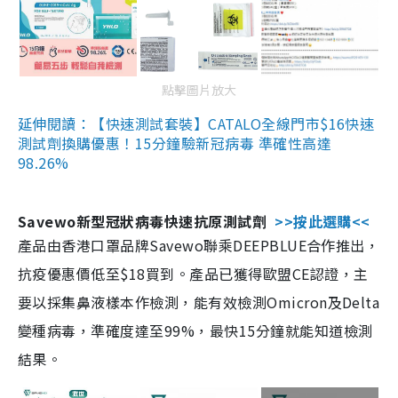
點擊圖片放大
延伸閱讀：【快速測試套裝】CATALO全線門市$16快速
測試劑換購優惠！15分鐘驗新冠病毒 準確性高達
98.26%
Savewo新型冠狀病毒快速抗原測試劑
>>按此選購<<
產品由香港口罩品牌Savewo聯乘DEEPBLUE合作推出，
抗疫優惠價低至$18買到。產品已獲得歐盟CE認證，主
要以採集鼻液樣本作檢測，能有效檢測Omicron及Delta
變種病毒，準確度達至99%，最快15分鐘就能知道檢測
結果。