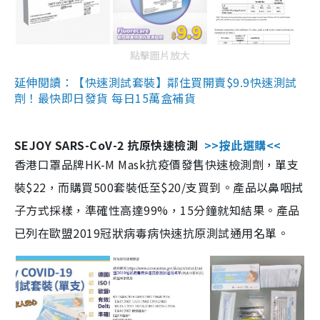
點擊圖片放大
延伸閱讀：【快速測試套裝】鄰住買開賣$9.9快速測試
劑！最快即日發貨 每日15萬盒補貨
SEJOY SARS-CoV-2 抗原快速檢測
>>按此選購<<
香港口罩品牌HK-M Mask抗疫價發售快速檢測劑，單支
裝$22，而購買500套裝低至$20/支買到。產品以鼻咽拭
子方式採樣，準確性高達99%，15分鐘就知結果。產品
已列在歐盟2019冠狀病毒病快速抗原測試通用名單。