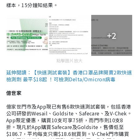
樣本，15分鐘知結果。
+2
點擊圖片放大
延伸閱讀：【快速測試套裝】香港口罩品牌開賣2款快速
檢測劑 最平$18起 ！可檢測Delta/Omicron病毒
億世家
億家世門市及App現已有售6款快速測試套裝，包括香港
公司研發的Wesail、Goldsite、Safecare、及V-Chek。
App限定優惠，購買10支可享75折，而門市則10支8
折。現凡於App購買Safecare及Goldsite，售價低至
$186.7，平均每支只需$18.6就買到。V-Chek門市購買