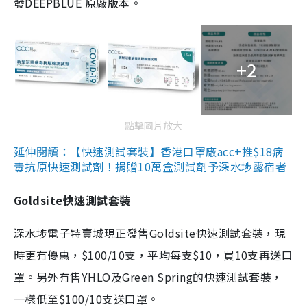
發DEEPBLUE 原廠版本。
+2
點擊圖片放大
延伸閱讀：【快速測試套裝】香港口罩廠acc+推$18病
毒抗原快速測試劑！捐贈10萬盒測試劑予深水埗露宿者
Goldsite快速測試套裝
深水埗電子特賣城現正發售Goldsite快速測試套裝，現
時更有優惠，$100/10支，平均每支$10，買10支再送口
罩。另外有售YHLO及Green Spring的快速測試套裝，
一樣低至$100/10支送口罩。