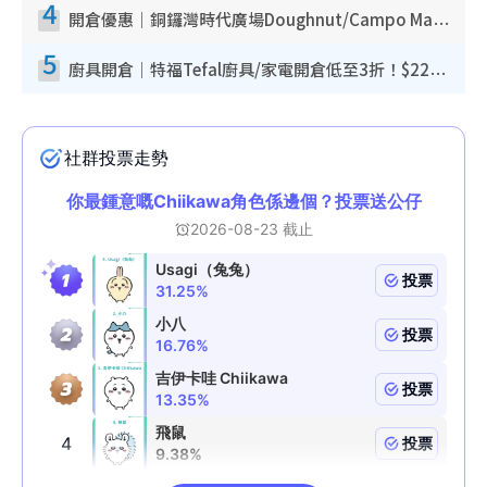
4
開倉優惠｜銅鑼灣時代廣場Doughnut/Campo Marzio開倉低至1折！背囊、書包、手袋劈價$200起
5
廚具開倉｜特福Tefal廚具/家電開倉低至3折！$220起買平底鍋/炒鑊/湯煲！電飯煲/吸塵機/燙斗$418起