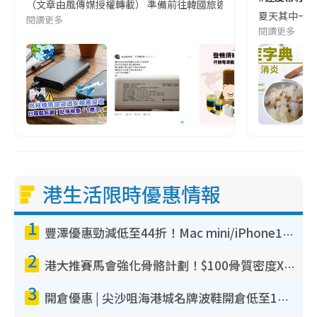
（文章由風傳媒授權轉載） 準備前往韓國旅遊的民眾，近期要特別留
夏天其中一種時
閱讀更多
閱讀更多
港生活限時優惠情報
1
豐澤優惠勁減低至44折！Mac mini/iPhone17Pro大減價！廚房家電$220起
2
港大推賽馬會強化骨骼計劃！$100骨質密度X光檢查 完成免費運動訓練送超市禮券！附參加資格
3
開倉優惠 | 尖沙咀海港城名牌波鞋開倉低至1折！On鞋$899起／Joy&Peace鞋履$98起