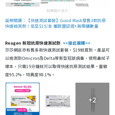
點擊圖片放大
延伸閱讀：【快速測試套裝】Good Mask發售3款抗原
快速檢測劑！低至$15/支 獲歐盟認證+無限購數量
Reagen 新冠抗原快速測試劑
>>按此選購<<
莎莎網店亦有售多款快速測試套裝，$19就買到。產品可
以檢測到Omicron及Delta等新型冠狀病毒，使用鼻拭子
樣本，只需15分鐘就可以取得快速抗原測試結果。靈敏
度95.2%，特異度98.1%。
+2