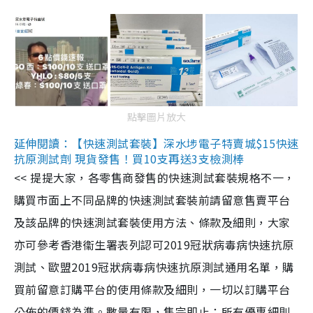
點擊圖片放大
延伸閱讀：【快速測試套裝】深水埗電子特賣城$15快速
抗原測試劑 現貨發售！買10支再送3支檢測棒
<< 提提大家，各零售商發售的快速測試套裝規格不一，
購買市面上不同品牌的快速測試套裝前請留意售賣平台
及該品牌的快速測試套裝使用方法、條款及細則，大家
亦可參考香港衞生署表列認可2019冠狀病毒病快速抗原
測試、歐盟2019冠狀病毒病快速抗原測試通用名單，購
買前留意訂購平台的使用條款及細則，一切以訂購平台
公佈的價錢為準。數量有限，售完即止；所有優惠細則