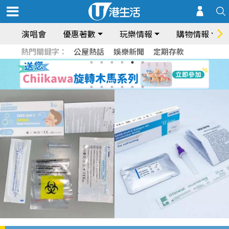
演唱會
優惠著數
玩樂情報
購物情報
熱門關鍵字：
公屋熱話
娛樂新聞
定期存款