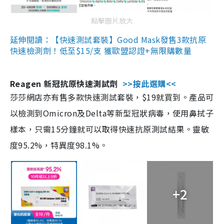
點擊圖片放大
延伸閱讀：【快速測試套裝】Good Mask發售3款抗原
快速檢測劑！低至$15/支 獲歐盟認證+無限購數量
Reagen 新冠抗原快速測試劑
>>按此選購<<
莎莎網店亦有售多款快速測試套裝，$19就買到。產品可
以檢測到Omicron及Delta等新型冠狀病毒，使用鼻拭子
樣本，只需15分鐘就可以取得快速抗原測試結果。靈敏
度95.2%，特異度98.1%。
+2