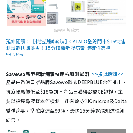
點擊圖片放大
延伸閱讀：【快速測試套裝】CATALO全線門市$16快速
測試劑換購優惠！15分鐘驗新冠病毒 準確性高達
98.26%
Savewo新型冠狀病毒快速抗原測試劑
>>按此選購<<
產品由香港口罩品牌Savewo聯乘DEEPBLUE合作推出，
抗疫優惠價低至$18買到。產品已獲得歐盟CE認證，主
要以採集鼻液樣本作檢測，能有效檢測Omicron及Delta
變種病毒，準確度達至99%，最快15分鐘就能知道檢測
結果。