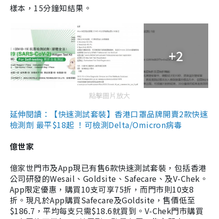
樣本，15分鐘知結果。
+2
點擊圖片放大
延伸閱讀：【快速測試套裝】香港口罩品牌開賣2款快速
檢測劑 最平$18起 ！可檢測Delta/Omicron病毒
億世家
億家世門市及App現已有售6款快速測試套裝，包括香港
公司研發的Wesail、Goldsite、Safecare、及V-Chek。
App限定優惠，購買10支可享75折，而門市則10支8
折。現凡於App購買Safecare及Goldsite，售價低至
$186.7，平均每支只需$18.6就買到。V-Chek門市購買