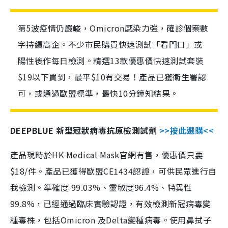
第5波疫情仍嚴峻，Omicron感染力強，確診個案數
字持續高企。不少市民購買快速測試「看門口」或
陽性後作每日檢測。精選13款優惠價快速測試套裝
$19以下買到，最平$10有交易！產品已獲衛生署認
可，或通過歐盟標準，最快10分鐘知結果。
DEEPBLUE 新型冠狀病毒抗原檢測試劑
>>按此選購<<
產品現時於HK Medical Mask官網有售，優惠價只要
$18/件。產品已獲得歐盟CE1434認證，可供民眾進行自
我檢測。準確度 99.03%、靈敏度96.4%、特異性
99.8%，已經通過臨床實驗認證，有效檢測新冠病毒變
種毒株，包括Omicron 及Delta變種病毒。使用鼻拭子