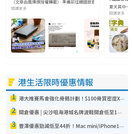
（文章由風傳媒授權轉載） 準備前往韓國旅遊的民眾，近期要特別留
夏天其中一種時
閱讀更多
閱讀更多
港生活限時優惠情報
1
港大推賽馬會強化骨骼計劃！$100骨質密度X光檢查 完成免費運動訓練送超市禮券！附參加資格
2
開倉優惠 | 尖沙咀海港城名牌波鞋開倉低至1折！On鞋$899起／Joy&Peace鞋履$98起
3
豐澤優惠勁減低至44折！Mac mini/iPhone17Pro大減價！廚房家電$220起