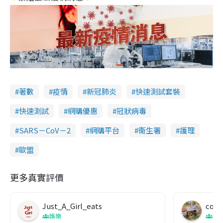
著數
疫情
新冠肺炎
快速測試套裝
快速測試
網購優惠
冠狀病毒
SARS－CoV－2
網購平台
衞生署
護理
歐盟
更多真實評價
Just_A_Girl_eats
co c
娛樂
吹