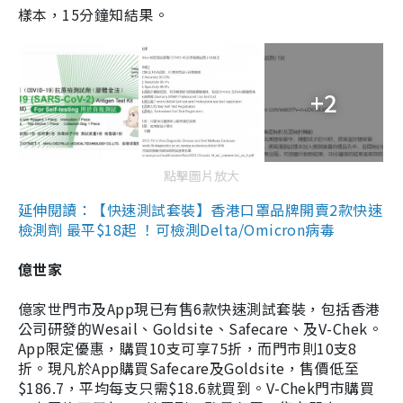
樣本，15分鐘知結果。
+2
點擊圖片放大
延伸閱讀：【快速測試套裝】香港口罩品牌開賣2款快速
檢測劑 最平$18起 ！可檢測Delta/Omicron病毒
億世家
億家世門市及App現已有售6款快速測試套裝，包括香港
公司研發的Wesail、Goldsite、Safecare、及V-Chek。
App限定優惠，購買10支可享75折，而門市則10支8
折。現凡於App購買Safecare及Goldsite，售價低至
$186.7，平均每支只需$18.6就買到。V-Chek門市購買