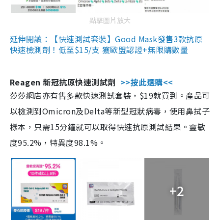
點擊圖片放大
延伸閱讀：【快速測試套裝】Good Mask發售3款抗原
快速檢測劑！低至$15/支 獲歐盟認證+無限購數量
Reagen 新冠抗原快速測試劑
>>按此選購<<
莎莎網店亦有售多款快速測試套裝，$19就買到。產品可
以檢測到Omicron及Delta等新型冠狀病毒，使用鼻拭子
樣本，只需15分鐘就可以取得快速抗原測試結果。靈敏
度95.2%，特異度98.1%。
+2