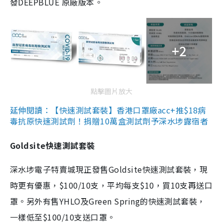
發DEEPBLUE 原廠版本。
+2
點擊圖片放大
延伸閱讀：【快速測試套裝】香港口罩廠acc+推$18病
毒抗原快速測試劑！捐贈10萬盒測試劑予深水埗露宿者
Goldsite快速測試套裝
深水埗電子特賣城現正發售Goldsite快速測試套裝，現
時更有優惠，$100/10支，平均每支$10，買10支再送口
罩。另外有售YHLO及Green Spring的快速測試套裝，
一樣低至$100/10支送口罩。