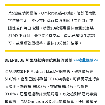
第5波疫情仍嚴峻，Omicron感染力強，確診個案數
字持續高企。不少市民購買快速測試「看門口」或
陽性後作每日檢測。精選13款優惠價快速測試套裝
$19以下買到，最平$10有交易！產品已獲衛生署認
可，或通過歐盟標準，最快10分鐘知結果。
DEEPBLUE 新型冠狀病毒抗原檢測試劑
>>按此選購<<
產品現時於HK Medical Mask官網有售，優惠價只要
$18/件。產品已獲得歐盟CE1434認證，可供民眾進行自
我檢測。準確度 99.03%、靈敏度96.4%、特異性
99.8%，已經通過臨床實驗認證，有效檢測新冠病毒變
種毒株，包括Omicron 及Delta變種病毒。使用鼻拭子