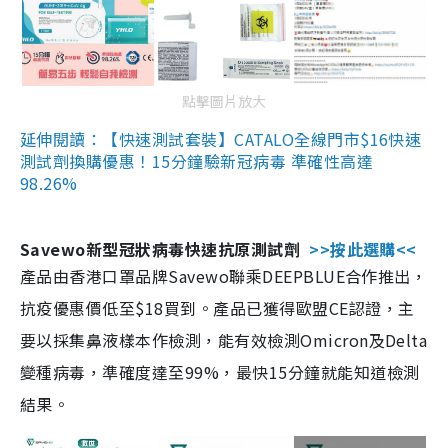
點擊圖片放大
延伸閱讀：【快速測試套裝】CATALO全線門市$16快速
測試劑換購優惠！15分鐘驗新冠病毒 準確性高達
98.26%
Savewo新型冠狀病毒快速抗原測試劑
>>按此選購<<
產品由香港口罩品牌Savewo聯乘DEEPBLUE合作推出，
抗疫優惠價低至$18買到。產品已獲得歐盟CE認證，主
要以採集鼻液樣本作檢測，能有效檢測Omicron及Delta
變種病毒，準確度達至99%，最快15分鐘就能知道檢測
結果。