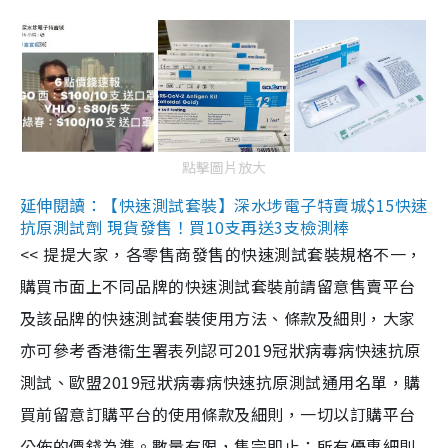
點擊圖片放大
延伸閱讀：【快速測試套裝】深水埗電子特賣城$15快速
抗原測試劑 現貨發售！買10支再送3支檢測棒
<< 提提大家，各零售商發售的快速測試套裝規格不一，
購買市面上不同品牌的快速測試套裝前請留意售賣平台
及該品牌的快速測試套裝使用方法、條款及細則，大家
亦可參考香港衞生署表列認可2019冠狀病毒病快速抗原
測試、歐盟2019冠狀病毒病快速抗原測試通用名單，購
買前留意訂購平台的使用條款及細則，一切以訂購平台
公佈的價錢為準。數量有限，售完即止；所有優惠細則