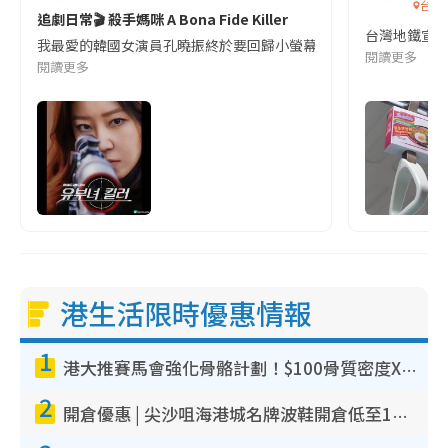
台灣
追劇日常🎬 殺手媽咪 A Bona Fide Killer
台灣地鐵宣
我最愛的韓國女演員孔曉振終於要回歸小螢幕啦!這次的劇本改編自同名
閱讀更多
閱讀更多
港生活限時優惠情報
1
港大推賽馬會強化骨骼計劃！$100骨質密度X光檢查 完成免費運動訓練送超市禮券！附參加資格
2
開倉優惠 | 尖沙咀海港城名牌波鞋開倉低至1折！On鞋$899起／Joy&Peace鞋履$98起