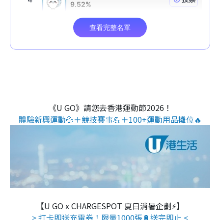
《U GO》請您去香港運動節2026！
體驗新興運動💦＋競技賽事💪＋100+運動用品攤位🔥
【U GO x CHARGESPOT 夏日消暑企劃⚡】
> 打卡即送充電券！限量1000張🔋送完即止 <