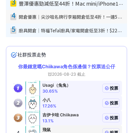
3
豐澤優惠勁減低至44折！Mac mini/iPhone17Pro大減價！廚房家電$220起
4
開倉優惠｜尖沙咀名牌行李箱開倉低至4折！一連5日 American Tourister/ace./Hallmark $200起！
5
廚具開倉｜特福Tefal廚具/家電開倉低至3折！$220起買平底鍋/炒鑊/湯煲！電飯煲/吸塵機/燙斗$418起