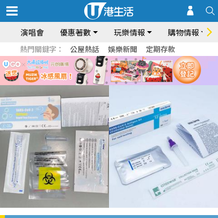
演唱會
優惠著數
玩樂情報
購物情報
熱門關鍵字：
公屋熱話
娛樂新聞
定期存款