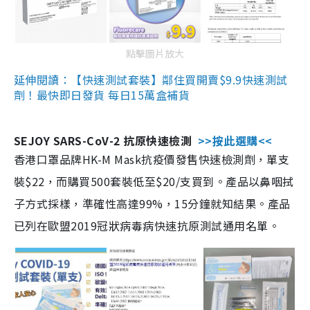
點擊圖片放大
延伸閱讀：【快速測試套裝】鄰住買開賣$9.9快速測試
劑！最快即日發貨 每日15萬盒補貨
SEJOY SARS-CoV-2 抗原快速檢測
>>按此選購<<
香港口罩品牌HK-M Mask抗疫價發售快速檢測劑，單支
裝$22，而購買500套裝低至$20/支買到。產品以鼻咽拭
子方式採樣，準確性高達99%，15分鐘就知結果。產品
已列在歐盟2019冠狀病毒病快速抗原測試通用名單。