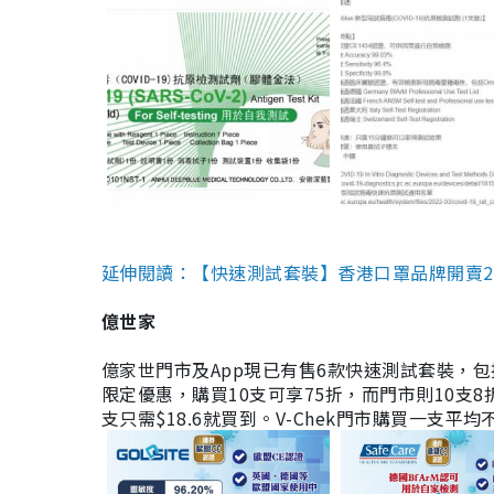
延伸閱讀：【快速測試套裝】香港口罩品牌開賣2款快速
億世家
億家世門市及App現已有售6款快速測試套裝，包括香港公司
限定優惠，購買10支可享75折，而門市則10支8折。現
支只需$18.6就買到。V-Chek門市購買一支平