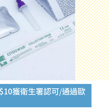
$10獲衛生署認可/通過歐