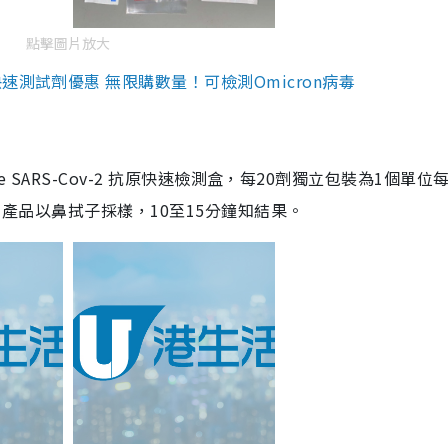
點擊圖片放大
測試劑優惠 無限購數量！可檢測Omicron病毒
are SARS-Cov-2 抗原快速檢測盒，每20劑獨立包裝為1個單位
5。產品以鼻拭子採樣，10至15分鐘知結果。