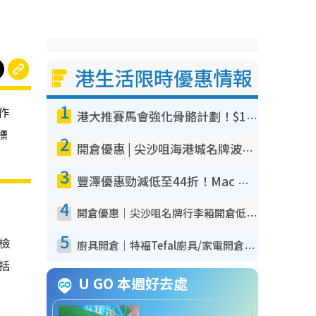
港生活限時優惠情報
1
作
港大推賽馬會強化骨骼計劃！$100骨質密度X光檢查 完成免費運動訓練送超市禮券！附參加資格
標
2
開倉優惠 | 尖沙咀海港城名牌波鞋開倉低至1折！On鞋$899起／Joy&Peace鞋履$98起
3
豐澤優惠勁減低至44折！Mac mini/iPhone17Pro大減價！廚房家電$220起
4
開倉優惠｜尖沙咀名牌行李箱開倉低至4折！一連5日 American Tourister/ace./Hallmark $200起！
5
我檢
廚具開倉｜特福Tefal廚具/家電開倉低至3折！$220起買平底鍋/炒鑊/湯煲！電飯煲/吸塵機/燙斗$418起
包括
U GO 本週好去處