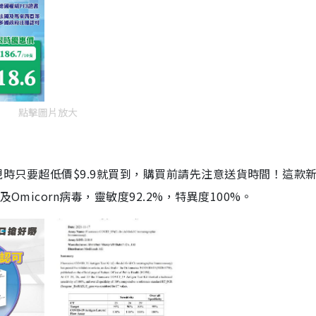
點擊圖片放大
劑，現時只要超低價$9.9就買到，購買前請先注意送貨時間！這款
Omicorn病毒，靈敏度92.2%，特異度100%。