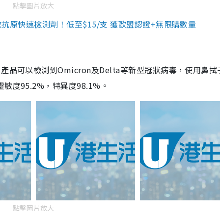
點擊圖片放大
3款抗原快速檢測劑！低至$15/支 獲歐盟認證+無限購數量
品可以檢測到Omicron及Delta等新型冠狀病毒，使用鼻拭
度95.2%，特異度98.1%。
點擊圖片放大