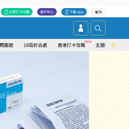
社群打卡攻略
商戶中心
下載 App
繁
简
周圍遊
18區好去處
香港打卡攻略
主題特集