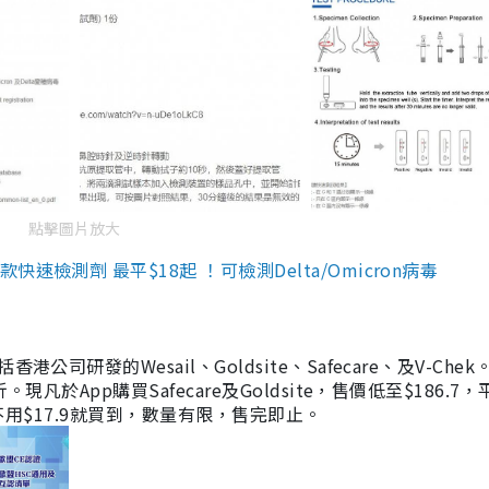
點擊圖片放大
檢測劑 最平$18起 ！可檢測Delta/Omicron病毒
研發的Wesail、Goldsite、Safecare、及V-Chek。
凡於App購買Safecare及Goldsite，售價低至$186.7
均不用$17.9就買到，數量有限，售完即止。