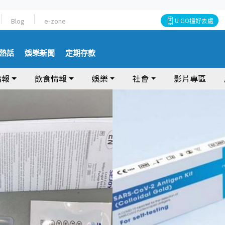
Blog
e-zone
U GO搵好去處
熱話
娛樂新聞
定期存款
情報
飲食情報
娛樂
社會
影片專區