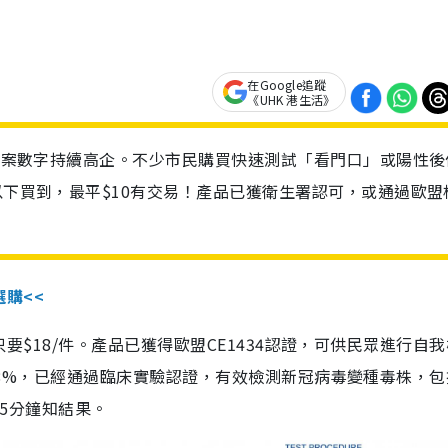
在Google追蹤
《UHK 港生活》
診個案數字持續高企。不少市民購買快速測試「看門口」或陽性後
以下買到，最平$10有交易！產品已獲衛生署認可，或通過歐盟
選購<<
惠價只要$18/件。產品已獲得歐盟CE1434認證，可供民眾進行自
性99.8%，已經通過臨床實驗認證，有效檢測新冠病毒變種毒株，
，15分鐘知結果。