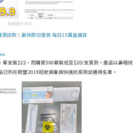
點擊圖片放大
速測試劑！最快即日發貨 每日15萬盒補貨
<<
，單支裝$22，而購買500套裝低至$20/支買到。產品以鼻咽
品已列在歐盟2019冠狀病毒病快速抗原測試通用名單。