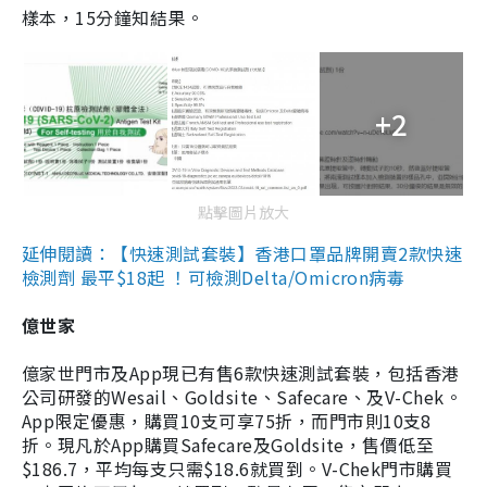
樣本，15分鐘知結果。
+2
點擊圖片放大
延伸閱讀：【快速測試套裝】香港口罩品牌開賣2款快速
檢測劑 最平$18起 ！可檢測Delta/Omicron病毒
億世家
億家世門市及App現已有售6款快速測試套裝，包括香港
公司研發的Wesail、Goldsite、Safecare、及V-Chek。
App限定優惠，購買10支可享75折，而門市則10支8
折。現凡於App購買Safecare及Goldsite，售價低至
$186.7，平均每支只需$18.6就買到。V-Chek門市購買