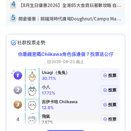
4
【8月生日優惠2026】全港85大食買玩著數攻略 自助餐/火鍋放題同行免費＋誠品/DONKI送現金券
5
開倉優惠｜銅鑼灣時代廣場Doughnut/Campo Marzio開倉低至1折！背囊、書包、手袋劈價$200起