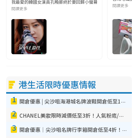
我最愛的韓國女演員孔曉振終於要回歸小螢幕啦!這次的劇本改編自同名
閱讀更多
閱讀更多
港生活限時優惠情報
1
開倉優惠 | 尖沙咀海港城名牌波鞋開倉低至1折！On鞋$899起／Joy&Peace鞋履$98起
2
CHANEL美妝限時減價低至3折！人氣粉底/唇膏/精華液低至$275！COCO香水都有平
3
開倉優惠｜尖沙咀名牌行李箱開倉低至4折！一連5日 American Tourister/ace./Hallmark $200起！