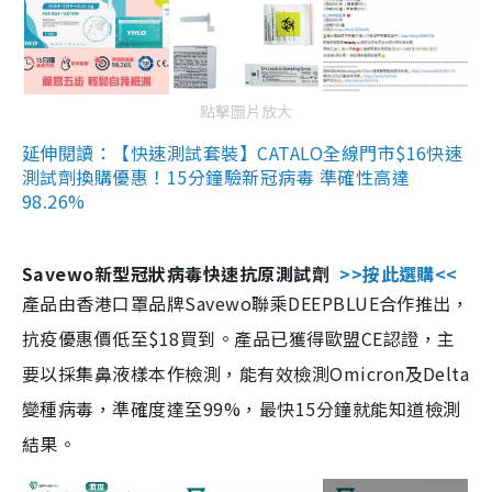
點擊圖片放大
延伸閱讀：【快速測試套裝】CATALO全線門市$16快速
測試劑換購優惠！15分鐘驗新冠病毒 準確性高達
98.26%
Savewo新型冠狀病毒快速抗原測試劑
>>按此選購<<
產品由香港口罩品牌Savewo聯乘DEEPBLUE合作推出，
抗疫優惠價低至$18買到。產品已獲得歐盟CE認證，主
要以採集鼻液樣本作檢測，能有效檢測Omicron及Delta
變種病毒，準確度達至99%，最快15分鐘就能知道檢測
結果。