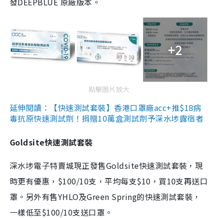
發DEEPBLUE 原廠版本。
+2
點擊圖片放大
延伸閱讀：【快速測試套裝】香港口罩廠acc+推$18病
毒抗原快速測試劑！捐贈10萬盒測試劑予深水埗露宿者
Goldsite快速測試套裝
深水埗電子特賣城現正發售Goldsite快速測試套裝，現
時更有優惠，$100/10支，平均每支$10，買10支再送口
罩。另外有售YHLO及Green Spring的快速測試套裝，
一樣低至$100/10支送口罩。