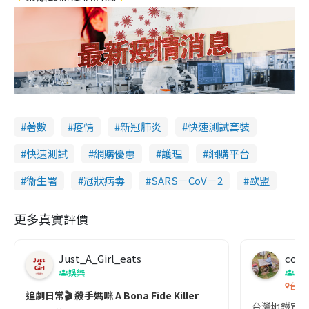
著數
疫情
新冠肺炎
快速測試套裝
快速測試
網購優惠
護理
網購平台
衞生署
冠狀病毒
SARS－CoV－2
歐盟
更多真實評價
Just_A_Girl_eats
co c
娛樂
吹
台灣
追劇日常🎬 殺手媽咪 A Bona Fide Killer
台灣地鐵宣