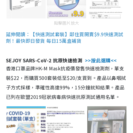
點擊圖片放大
延伸閱讀：【快速測試套裝】鄰住買開賣$9.9快速測試
劑！最快即日發貨 每日15萬盒補貨
SEJOY SARS-CoV-2 抗原快速檢測
>>按此選購<<
香港口罩品牌HK-M Mask抗疫價發售快速檢測劑，單支
裝$22，而購買500套裝低至$20/支買到。產品以鼻咽拭
子方式採樣，準確性高達99%，15分鐘就知結果。產品
已列在歐盟2019冠狀病毒病快速抗原測試通用名單。