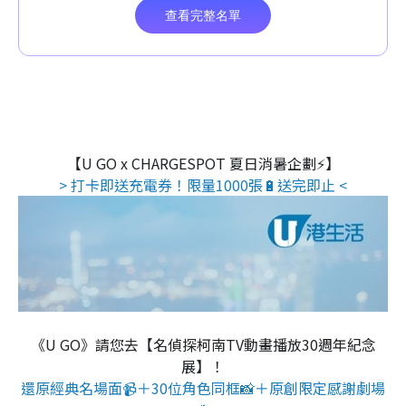
【U GO x CHARGESPOT 夏日消暑企劃⚡】
> 打卡即送充電券！限量1000張🔋送完即止 <
《U GO》請您去【名偵探柯南TV動畫播放30週年紀念
展】！
還原經典名場面📹＋30位角色同框📸＋原創限定感謝劇場