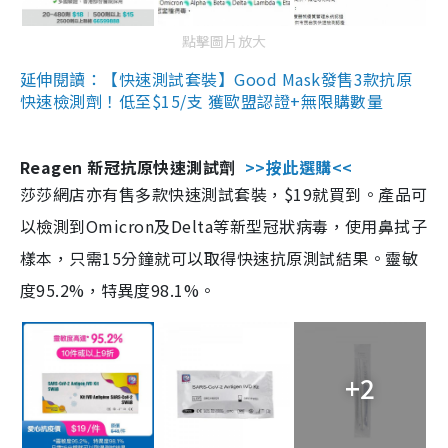
點擊圖片放大
延伸閱讀：【快速測試套裝】Good Mask發售3款抗原
快速檢測劑！低至$15/支 獲歐盟認證+無限購數量
Reagen 新冠抗原快速測試劑
>>按此選購<<
莎莎網店亦有售多款快速測試套裝，$19就買到。產品可
以檢測到Omicron及Delta等新型冠狀病毒，使用鼻拭子
樣本，只需15分鐘就可以取得快速抗原測試結果。靈敏
度95.2%，特異度98.1%。
+2