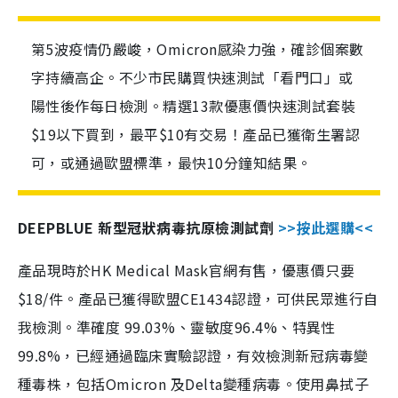
第5波疫情仍嚴峻，Omicron感染力強，確診個案數
字持續高企。不少市民購買快速測試「看門口」或
陽性後作每日檢測。精選13款優惠價快速測試套裝
$19以下買到，最平$10有交易！產品已獲衛生署認
可，或通過歐盟標準，最快10分鐘知結果。
DEEPBLUE 新型冠狀病毒抗原檢測試劑
>>按此選購<<
產品現時於HK Medical Mask官網有售，優惠價只要
$18/件。產品已獲得歐盟CE1434認證，可供民眾進行自
我檢測。準確度 99.03%、靈敏度96.4%、特異性
99.8%，已經通過臨床實驗認證，有效檢測新冠病毒變
種毒株，包括Omicron 及Delta變種病毒。使用鼻拭子