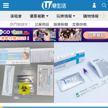
演唱會
優惠著數
玩樂情報
購物情報
熱門關鍵字：
公屋熱話
娛樂新聞
定期存款