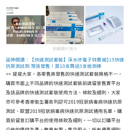
點擊圖片放大
延伸閱讀：【快速測試套裝】深水埗電子特賣城$15快速
抗原測試劑 現貨發售！買10支再送3支檢測棒
<< 提提大家，各零售商發售的快速測試套裝規格不一，
購買市面上不同品牌的快速測試套裝前請留意售賣平台
及該品牌的快速測試套裝使用方法、條款及細則，大家
亦可參考香港衞生署表列認可2019冠狀病毒病快速抗原
測試、歐盟2019冠狀病毒病快速抗原測試通用名單，購
買前留意訂購平台的使用條款及細則，一切以訂購平台
公佈的價錢為準。數量有限，售完即止；所有優惠細則