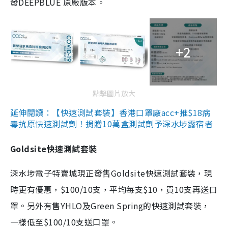
發DEEPBLUE 原廠版本。
+2
點擊圖片放大
延伸閱讀：【快速測試套裝】香港口罩廠acc+推$18病
毒抗原快速測試劑！捐贈10萬盒測試劑予深水埗露宿者
Goldsite快速測試套裝
深水埗電子特賣城現正發售Goldsite快速測試套裝，現
時更有優惠，$100/10支，平均每支$10，買10支再送口
罩。另外有售YHLO及Green Spring的快速測試套裝，
一樣低至$100/10支送口罩。