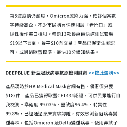
第5波疫情仍嚴峻，Omicron感染力強，確診個案數
字持續高企。不少市民購買快速測試「看門口」或
陽性後作每日檢測。精選13款優惠價快速測試套裝
$19以下買到，最平$10有交易！產品已獲衛生署認
可，或通過歐盟標準，最快10分鐘知結果。
DEEPBLUE 新型冠狀病毒抗原檢測試劑
>>按此選購<<
產品現時於HK Medical Mask官網有售，優惠價只要
$18/件。產品已獲得歐盟CE1434認證，可供民眾進行自
我檢測。準確度 99.03%、靈敏度96.4%、特異性
99.8%，已經通過臨床實驗認證，有效檢測新冠病毒變
種毒株，包括Omicron 及Delta變種病毒。使用鼻拭子