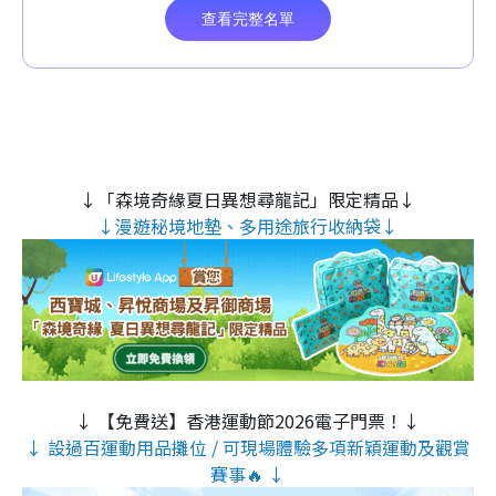
↓「森境奇緣夏日異想尋龍記」限定精品↓
↓漫遊秘境地墊、多用途旅行收納袋↓
↓ 【免費送】香港運動節2026電子門票！↓
↓ 設過百運動用品攤位 / 可現場體驗多項新穎運動及觀賞
賽事🔥 ↓