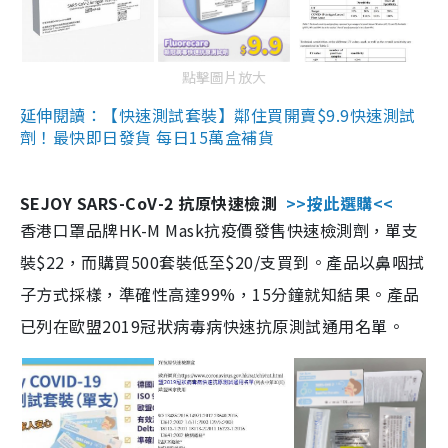
點擊圖片放大
延伸閱讀：【快速測試套裝】鄰住買開賣$9.9快速測試
劑！最快即日發貨 每日15萬盒補貨
SEJOY SARS-CoV-2 抗原快速檢測
>>按此選購<<
香港口罩品牌HK-M Mask抗疫價發售快速檢測劑，單支
裝$22，而購買500套裝低至$20/支買到。產品以鼻咽拭
子方式採樣，準確性高達99%，15分鐘就知結果。產品
已列在歐盟2019冠狀病毒病快速抗原測試通用名單。