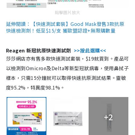
點擊圖片放大
延伸閱讀：【快速測試套裝】Good Mask發售3款抗原
快速檢測劑！低至$15/支 獲歐盟認證+無限購數量
Reagen 新冠抗原快速測試劑
>>按此選購<<
莎莎網店亦有售多款快速測試套裝，$19就買到。產品可
以檢測到Omicron及Delta等新型冠狀病毒，使用鼻拭子
樣本，只需15分鐘就可以取得快速抗原測試結果。靈敏
度95.2%，特異度98.1%。
+2