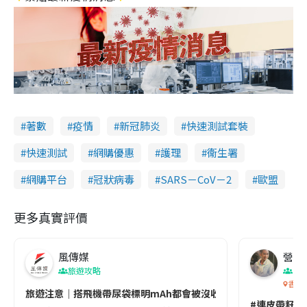
著數
疫情
新冠肺炎
快速測試套裝
快速測試
網購優惠
護理
衞生署
網購平台
冠狀病毒
SARS－CoV－2
歐盟
更多真實評價
風傳媒
營養教
旅遊攻略
生
香港
旅遊注意｜搭飛機帶尿袋標明mAh都會被沒收😱出發前切記檢查「1
#連皮帶籽都