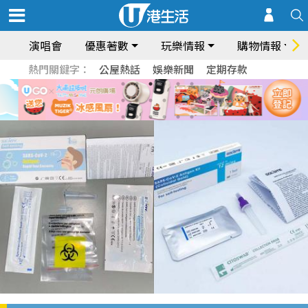
演唱會
優惠著數
玩樂情報
購物情報
熱門關鍵字：
公屋熱話
娛樂新聞
定期存款