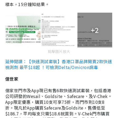
樣本，15分鐘知結果。
+2
點擊圖片放大
延伸閱讀：【快速測試套裝】香港口罩品牌開賣2款快速
檢測劑 最平$18起 ！可檢測Delta/Omicron病毒
億世家
億家世門市及App現已有售6款快速測試套裝，包括香港
公司研發的Wesail、Goldsite、Safecare、及V-Chek。
App限定優惠，購買10支可享75折，而門市則10支8
折。現凡於App購買Safecare及Goldsite，售價低至
$186.7，平均每支只需$18.6就買到。V-Chek門市購買