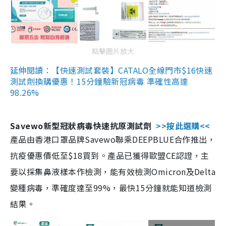
點擊圖片放大
延伸閱讀：【快速測試套裝】CATALO全線門市$16快速
測試劑換購優惠！15分鐘驗新冠病毒 準確性高達
98.26%
Savewo新型冠狀病毒快速抗原測試劑
>>按此選購<<
產品由香港口罩品牌Savewo聯乘DEEPBLUE合作推出，
抗疫優惠價低至$18買到。產品已獲得歐盟CE認證，主
要以採集鼻液樣本作檢測，能有效檢測Omicron及Delta
變種病毒，準確度達至99%，最快15分鐘就能知道檢測
結果。