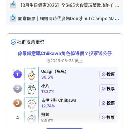
4
【8月生日優惠2026】全港85大食買玩著數攻略 自助餐/火鍋放題同行免費＋誠品/DONKI送現金券
5
開倉優惠｜銅鑼灣時代廣場Doughnut/Campo Marzio開倉低至1折！背囊、書包、手袋劈價$200起