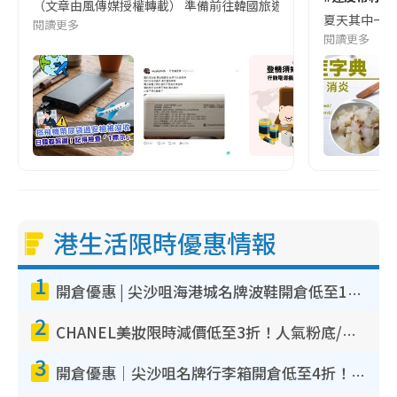
（文章由風傳媒授權轉載） 準備前往韓國旅遊的民眾，近期要特別留
夏天其中一種時
閱讀更多
閱讀更多
港生活限時優惠情報
1
開倉優惠 | 尖沙咀海港城名牌波鞋開倉低至1折！On鞋$899起／Joy&Peace鞋履$98起
2
CHANEL美妝限時減價低至3折！人氣粉底/唇膏/精華液低至$275！COCO香水都有平
3
開倉優惠｜尖沙咀名牌行李箱開倉低至4折！一連5日 American Tourister/ace./Hallmark $200起！