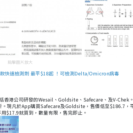
點擊圖片放大
檢測劑 最平$18起 ！可檢測Delta/Omicron病毒
研發的Wesail、Goldsite、Safecare、及V-Chek。
凡於App購買Safecare及Goldsite，售價低至$186.7
均不用$17.9就買到，數量有限，售完即止。