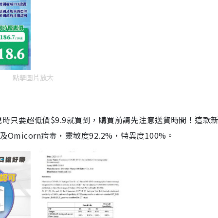
點擊圖片放大
劑，現時只要超低價$9.9就買到，購買前請先注意送貨時間！這款
Omicorn病毒，靈敏度92.2%，特異度100%。