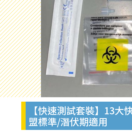
【快速測試套裝】13大快
盟標準/潛伏期適用