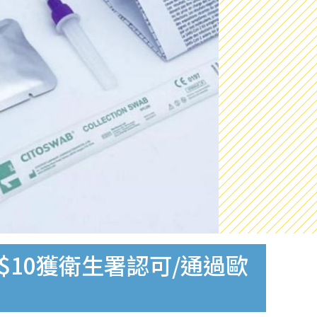
$10獲衛生署認可/通過歐