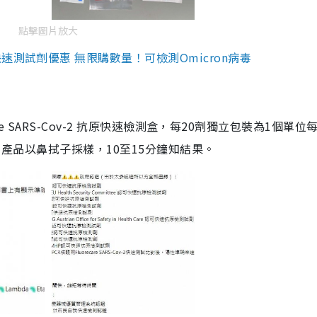
點擊圖片放大
測試劑優惠 無限購數量！可檢測Omicron病毒
are SARS-Cov-2 抗原快速檢測盒，每20劑獨立包裝為1個單位
5。產品以鼻拭子採樣，10至15分鐘知結果。