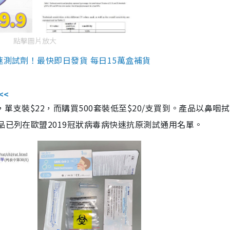
點擊圖片放大
速測試劑！最快即日發貨 每日15萬盒補貨
<<
，單支裝$22，而購買500套裝低至$20/支買到。產品以鼻咽
品已列在歐盟2019冠狀病毒病快速抗原測試通用名單。