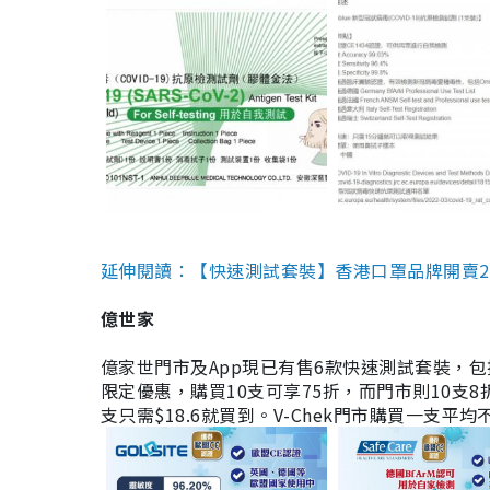
延伸閱讀：【快速測試套裝】香港口罩品牌開賣2款快速
億世家
億家世門市及App現已有售6款快速測試套裝，包括香港公司
限定優惠，購買10支可享75折，而門市則10支8折。現
支只需$18.6就買到。V-Chek門市購買一支平