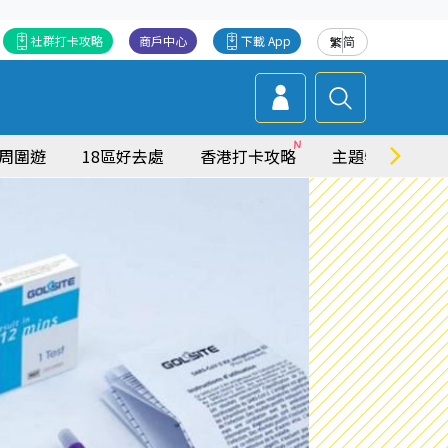
社群打卡攻略
商戶中心
下載 App
繁
简
周圍遊
18區好去處
香港打卡攻略
主題特集