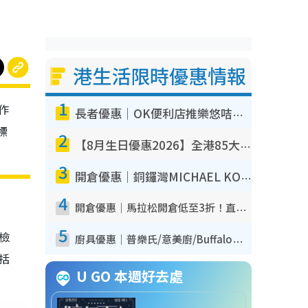
港生活限時優惠情報
1
作
長者優惠｜OK便利店推樂悠咭優惠！買麵包/牛奶/保健品拍卡即減
標
2
【8月生日優惠2026】全港85大食買玩著數攻略 自助餐/火鍋放題同行免費＋誠品/DONKI送現金券
3
開倉優惠｜銅鑼灣MICHAEL KORS開倉低至17折！直擊$500起買手袋/銀包/鞋款 必買經典Jet Set系列
4
開倉優惠｜馬拉松開倉低至3折！直擊$99起買adidas／New Balance／Puma鞋款 STANLEY保溫杯劈價至$119起
5
我檢
廚具優惠｜普樂氏/意美廚/Buffalo廚具低至3折！$89起買煎鍋／炒鑊／個人鍋 同場小家電激減至$99起
包括
U GO 本週好去處