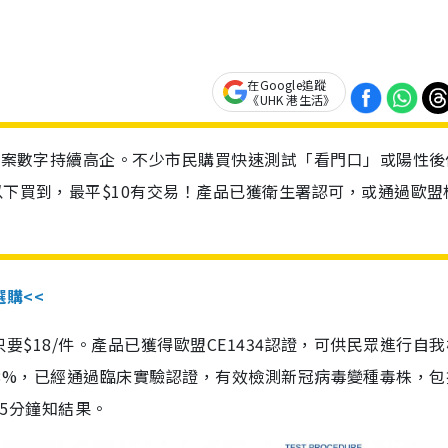
在Google追蹤
《UHK 港生活》
診個案數字持續高企。不少市民購買快速測試「看門口」或陽性後
以下買到，最平$10有交易！產品已獲衛生署認可，或通過歐盟
選購<<
惠價只要$18/件。產品已獲得歐盟CE1434認證，可供民眾進行自
性99.8%，已經通過臨床實驗認證，有效檢測新冠病毒變種毒株，
，15分鐘知結果。