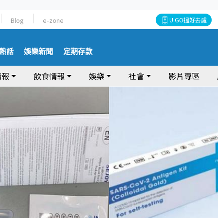
Blog
e-zone
U GO搵好去處
熱話
娛樂新聞
定期存款
情報
飲食情報
娛樂
社會
影片專區