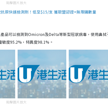
點擊圖片放大
3款抗原快速檢測劑！低至$15/支 獲歐盟認證+無限購數量
品可以檢測到Omicron及Delta等新型冠狀病毒，使用鼻拭
度95.2%，特異度98.1%。
點擊圖片放大