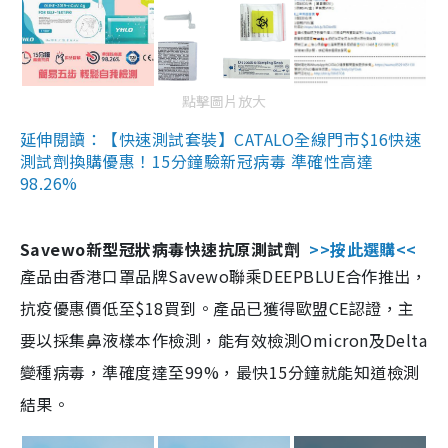
點擊圖片放大
延伸閱讀：【快速測試套裝】CATALO全線門市$16快速
測試劑換購優惠！15分鐘驗新冠病毒 準確性高達
98.26%
Savewo新型冠狀病毒快速抗原測試劑
>>按此選購<<
產品由香港口罩品牌Savewo聯乘DEEPBLUE合作推出，
抗疫優惠價低至$18買到。產品已獲得歐盟CE認證，主
要以採集鼻液樣本作檢測，能有效檢測Omicron及Delta
變種病毒，準確度達至99%，最快15分鐘就能知道檢測
結果。