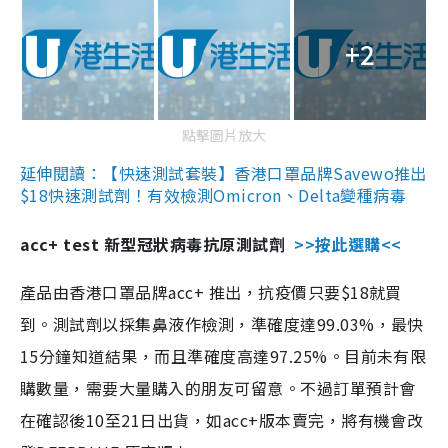
+2
點擊圖片放大
延伸閱讀：【快速測試套裝】香港口罩品牌Savewo推出
$18快速測試劑！有效檢測Omicron、Delta變種病毒
acc+ test 新型冠狀病毒抗原測試劑
>>按此選購<<
產品由香港口罩品牌acc+ 推出，抗疫價只要$18就買
到。測試劑以採集鼻液作檢測，準確度達99.03%，最快
15分鐘知道結果，而且準確度高達97.25%。目前未有限
購數量，需要大量購入的朋友可留意。不過訂單預計會
在確認後10至21日出貨，如acc+版本賣完，將有機會改