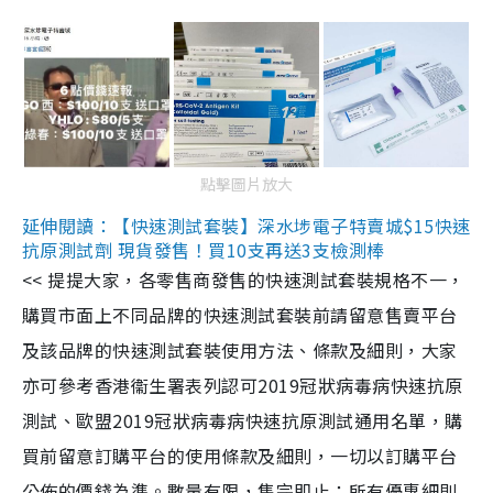
點擊圖片放大
延伸閱讀：【快速測試套裝】深水埗電子特賣城$15快速
抗原測試劑 現貨發售！買10支再送3支檢測棒
<< 提提大家，各零售商發售的快速測試套裝規格不一，
購買市面上不同品牌的快速測試套裝前請留意售賣平台
及該品牌的快速測試套裝使用方法、條款及細則，大家
亦可參考香港衞生署表列認可2019冠狀病毒病快速抗原
測試、歐盟2019冠狀病毒病快速抗原測試通用名單，購
買前留意訂購平台的使用條款及細則，一切以訂購平台
公佈的價錢為準。數量有限，售完即止；所有優惠細則