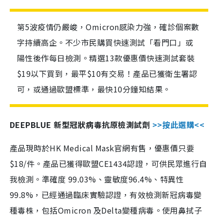
第5波疫情仍嚴峻，Omicron感染力強，確診個案數
字持續高企。不少市民購買快速測試「看門口」或
陽性後作每日檢測。精選13款優惠價快速測試套裝
$19以下買到，最平$10有交易！產品已獲衛生署認
可，或通過歐盟標準，最快10分鐘知結果。
DEEPBLUE 新型冠狀病毒抗原檢測試劑
>>按此選購<<
產品現時於HK Medical Mask官網有售，優惠價只要
$18/件。產品已獲得歐盟CE1434認證，可供民眾進行自
我檢測。準確度 99.03%、靈敏度96.4%、特異性
99.8%，已經通過臨床實驗認證，有效檢測新冠病毒變
種毒株，包括Omicron 及Delta變種病毒。使用鼻拭子