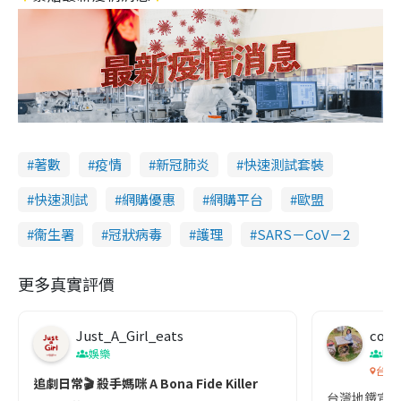
著數
疫情
新冠肺炎
快速測試套裝
快速測試
網購優惠
網購平台
歐盟
衞生署
冠狀病毒
護理
SARS－CoV－2
更多真實評價
Just_A_Girl_eats
co c
娛樂
吹
台灣
追劇日常🎬 殺手媽咪 A Bona Fide Killer
台灣地鐵宣