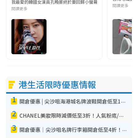
我最愛的韓國女演員孔曉振終於要回歸小螢幕啦!這次的劇本改編自同名
閱讀更多
閱讀更多
港生活限時優惠情報
1
開倉優惠 | 尖沙咀海港城名牌波鞋開倉低至1折！On鞋$899起／Joy&Peace鞋履$98起
2
CHANEL美妝限時減價低至3折！人氣粉底/唇膏/精華液低至$275！COCO香水都有平
3
開倉優惠｜尖沙咀名牌行李箱開倉低至4折！一連5日 American Tourister/ace./Hallmark $200起！