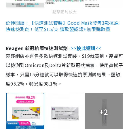
點擊圖片放大
延伸閱讀：【快速測試套裝】Good Mask發售3款抗原
快速檢測劑！低至$15/支 獲歐盟認證+無限購數量
Reagen 新冠抗原快速測試劑
>>按此選購<<
莎莎網店亦有售多款快速測試套裝，$19就買到。產品可
以檢測到Omicron及Delta等新型冠狀病毒，使用鼻拭子
樣本，只需15分鐘就可以取得快速抗原測試結果。靈敏
度95.2%，特異度98.1%。
+2