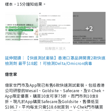
樣本，15分鐘知結果。
+2
點擊圖片放大
延伸閱讀：【快速測試套裝】香港口罩品牌開賣2款快速
檢測劑 最平$18起 ！可檢測Delta/Omicron病毒
億世家
億家世門市及App現已有售6款快速測試套裝，包括香港
公司研發的Wesail、Goldsite、Safecare、及V-Chek。
App限定優惠，購買10支可享75折，而門市則10支8
折。現凡於App購買Safecare及Goldsite，售價低至
$186.7，平均每支只需$18.6就買到。V-Chek門市購買