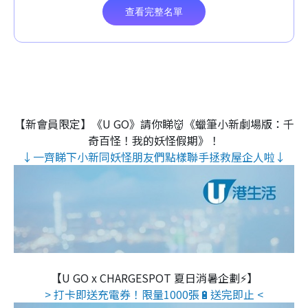
【新會員限定】《U GO》請你睇👹《蠟筆小新劇場版：千
奇百怪！我的妖怪假期》！
↓一齊睇下小新同妖怪朋友們點樣聯手拯救屋企人啦↓
【U GO x CHARGESPOT 夏日消暑企劃⚡】
> 打卡即送充電券！限量1000張🔋送完即止 <