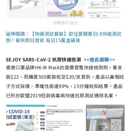
點擊圖片放大
延伸閱讀：【快速測試套裝】鄰住買開賣$9.9快速測試
劑！最快即日發貨 每日15萬盒補貨
SEJOY SARS-CoV-2 抗原快速檢測
>>按此選購<<
香港口罩品牌HK-M Mask抗疫價發售快速檢測劑，單支
裝$22，而購買500套裝低至$20/支買到。產品以鼻咽拭
子方式採樣，準確性高達99%，15分鐘就知結果。產品
已列在歐盟2019冠狀病毒病快速抗原測試通用名單。