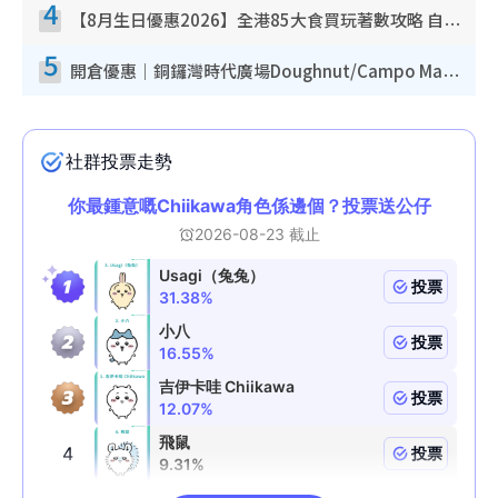
4
【8月生日優惠2026】全港85大食買玩著數攻略 自助餐/火鍋放題同行免費＋誠品/DONKI送現金券
5
開倉優惠｜銅鑼灣時代廣場Doughnut/Campo Marzio開倉低至1折！背囊、書包、手袋劈價$200起