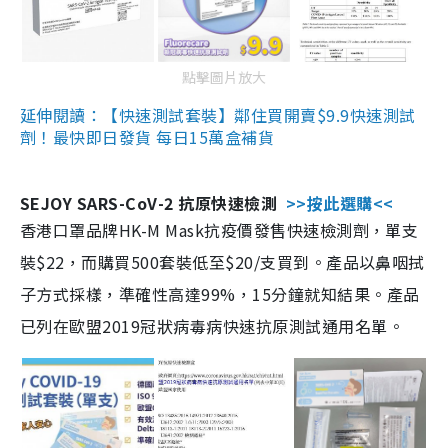
點擊圖片放大
延伸閱讀：【快速測試套裝】鄰住買開賣$9.9快速測試
劑！最快即日發貨 每日15萬盒補貨
SEJOY SARS-CoV-2 抗原快速檢測
>>按此選購<<
香港口罩品牌HK-M Mask抗疫價發售快速檢測劑，單支
裝$22，而購買500套裝低至$20/支買到。產品以鼻咽拭
子方式採樣，準確性高達99%，15分鐘就知結果。產品
已列在歐盟2019冠狀病毒病快速抗原測試通用名單。