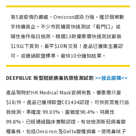
第5波疫情仍嚴峻，Omicron感染力強，確診個案數
字持續高企。不少市民購買快速測試「看門口」或
陽性後作每日檢測。精選13款優惠價快速測試套裝
$19以下買到，最平$10有交易！產品已獲衛生署認
可，或通過歐盟標準，最快10分鐘知結果。
DEEPBLUE 新型冠狀病毒抗原檢測試劑
>>按此選購<<
產品現時於HK Medical Mask官網有售，優惠價只要
$18/件。產品已獲得歐盟CE1434認證，可供民眾進行自
我檢測。準確度 99.03%、靈敏度96.4%、特異性
99.8%，已經通過臨床實驗認證，有效檢測新冠病毒變
種毒株，包括Omicron 及Delta變種病毒。使用鼻拭子