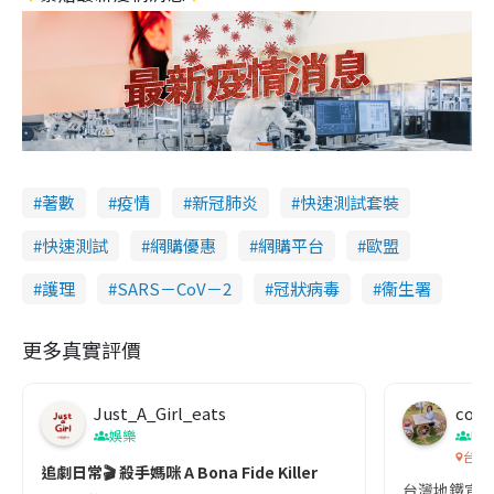
著數
疫情
新冠肺炎
快速測試套裝
快速測試
網購優惠
網購平台
歐盟
護理
SARS－CoV－2
冠狀病毒
衞生署
更多真實評價
Just_A_Girl_eats
co c
娛樂
吹
台灣
追劇日常🎬 殺手媽咪 A Bona Fide Killer
台灣地鐵宣