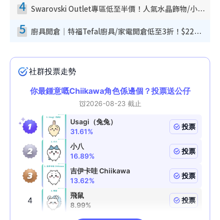
4
Swarovski Outlet專區低至半價！人氣水晶飾物/小擺設$138起！迪士尼款/水晶高跟鞋都有平
5
廚具開倉｜特福Tefal廚具/家電開倉低至3折！$220起買平底鍋/炒鑊/湯煲！電飯煲/吸塵機/燙斗$418起