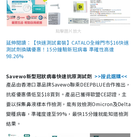
點擊圖片放大
延伸閱讀：【快速測試套裝】CATALO全線門市$16快速
測試劑換購優惠！15分鐘驗新冠病毒 準確性高達
98.26%
Savewo新型冠狀病毒快速抗原測試劑
>>按此選購<<
產品由香港口罩品牌Savewo聯乘DEEPBLUE合作推出，
抗疫優惠價低至$18買到。產品已獲得歐盟CE認證，主
要以採集鼻液樣本作檢測，能有效檢測Omicron及Delta
變種病毒，準確度達至99%，最快15分鐘就能知道檢測
結果。