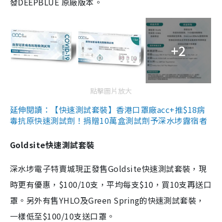
發DEEPBLUE 原廠版本。
+2
點擊圖片放大
延伸閱讀：【快速測試套裝】香港口罩廠acc+推$18病
毒抗原快速測試劑！捐贈10萬盒測試劑予深水埗露宿者
Goldsite快速測試套裝
深水埗電子特賣城現正發售Goldsite快速測試套裝，現
時更有優惠，$100/10支，平均每支$10，買10支再送口
罩。另外有售YHLO及Green Spring的快速測試套裝，
一樣低至$100/10支送口罩。