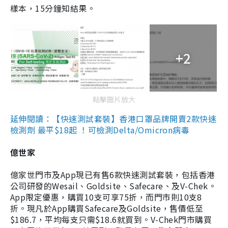
樣本，15分鐘知結果。
+2
點擊圖片放大
延伸閱讀：【快速測試套裝】香港口罩品牌開賣2款快速
檢測劑 最平$18起 ！可檢測Delta/Omicron病毒
億世家
億家世門市及App現已有售6款快速測試套裝，包括香港
公司研發的Wesail、Goldsite、Safecare、及V-Chek。
App限定優惠，購買10支可享75折，而門市則10支8
折。現凡於App購買Safecare及Goldsite，售價低至
$186.7，平均每支只需$18.6就買到。V-Chek門市購買