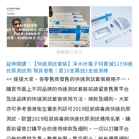
點擊圖片放大
延伸閱讀：【快速測試套裝】深水埗電子特賣城$15快速
抗原測試劑 現貨發售！買10支再送3支檢測棒
<< 提提大家，各零售商發售的快速測試套裝規格不一，
購買市面上不同品牌的快速測試套裝前請留意售賣平台
及該品牌的快速測試套裝使用方法、條款及細則，大家
亦可參考香港衞生署表列認可2019冠狀病毒病快速抗原
測試、歐盟2019冠狀病毒病快速抗原測試通用名單，購
買前留意訂購平台的使用條款及細則，一切以訂購平台
公佈的價錢為準。數量有限，售完即止；所有優惠細則