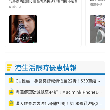
我最愛的韓國女演員孔曉振終於要回歸小螢幕啦!這次的劇本改編自同名
閱讀更多
閱讀更多
港生活限時優惠情報
1
GU優惠｜手袋突發減價低至22折！$39買經典波士頓包/餃子袋！飾物同步減價$29起！
2
豐澤優惠勁減低至44折！Mac mini/iPhone17Pro大減價！廚房家電$220起
3
港大推賽馬會強化骨骼計劃！$100骨質密度X光檢查 完成免費運動訓練送超市禮券！附參加資格