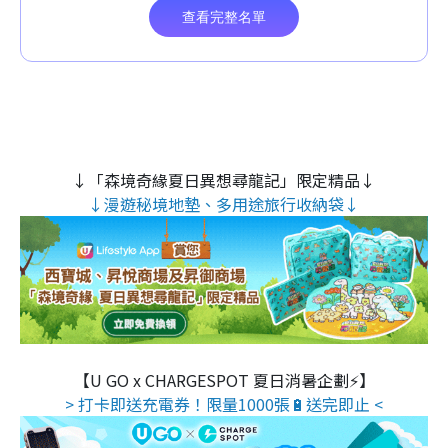
↓「森境奇緣夏日異想尋龍記」限定精品↓
↓漫遊秘境地墊、多用途旅行收納袋↓
【U GO x CHARGESPOT 夏日消暑企劃⚡】
> 打卡即送充電券！限量1000張🔋送完即止 <