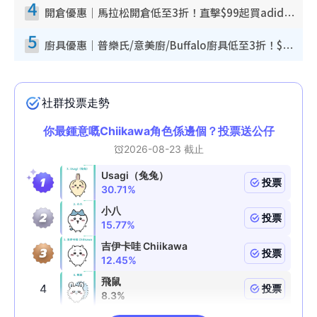
4
開倉優惠｜馬拉松開倉低至3折！直擊$99起買adidas／New Balance／Puma鞋款 STANLEY保溫杯劈價至$119起
5
廚具優惠｜普樂氏/意美廚/Buffalo廚具低至3折！$89起買煎鍋／炒鑊／個人鍋 同場小家電激減至$99起