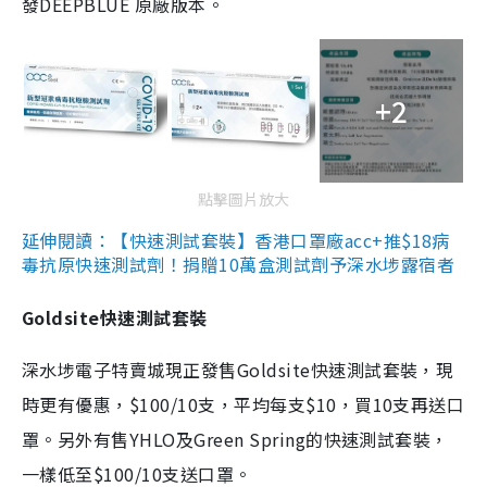
發DEEPBLUE 原廠版本。
+2
點擊圖片放大
延伸閱讀：【快速測試套裝】香港口罩廠acc+推$18病
毒抗原快速測試劑！捐贈10萬盒測試劑予深水埗露宿者
Goldsite快速測試套裝
深水埗電子特賣城現正發售Goldsite快速測試套裝，現
時更有優惠，$100/10支，平均每支$10，買10支再送口
罩。另外有售YHLO及Green Spring的快速測試套裝，
一樣低至$100/10支送口罩。