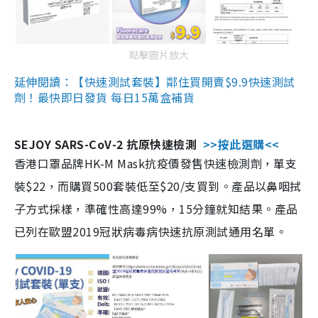
點擊圖片放大
延伸閱讀：【快速測試套裝】鄰住買開賣$9.9快速測試
劑！最快即日發貨 每日15萬盒補貨
SEJOY SARS-CoV-2 抗原快速檢測
>>按此選購<<
香港口罩品牌HK-M Mask抗疫價發售快速檢測劑，單支
裝$22，而購買500套裝低至$20/支買到。產品以鼻咽拭
子方式採樣，準確性高達99%，15分鐘就知結果。產品
已列在歐盟2019冠狀病毒病快速抗原測試通用名單。