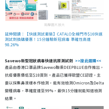
點擊圖片放大
延伸閱讀：【快速測試套裝】CATALO全線門市$16快速
測試劑換購優惠！15分鐘驗新冠病毒 準確性高達
98.26%
Savewo新型冠狀病毒快速抗原測試劑
>>按此選購<<
產品由香港口罩品牌Savewo聯乘DEEPBLUE合作推出，
抗疫優惠價低至$18買到。產品已獲得歐盟CE認證，主
要以採集鼻液樣本作檢測，能有效檢測Omicron及Delta
變種病毒，準確度達至99%，最快15分鐘就能知道檢測
結果。