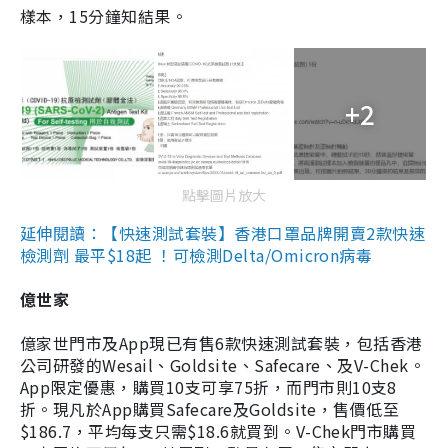
樣本，15分鐘知結果。
+2
點擊圖片放大
延伸閱讀：【快速測試套裝】香港口罩品牌開賣2款快速
檢測劑 最平$18起 ！可檢測Delta/Omicron病毒
億世家
億家世門市及App現已有售6款快速測試套裝，包括香港
公司研發的Wesail、Goldsite、Safecare、及V-Chek。
App限定優惠，購買10支可享75折，而門市則10支8
折。現凡於App購買Safecare及Goldsite，售價低至
$186.7，平均每支只需$18.6就買到。V-Chek門市購買