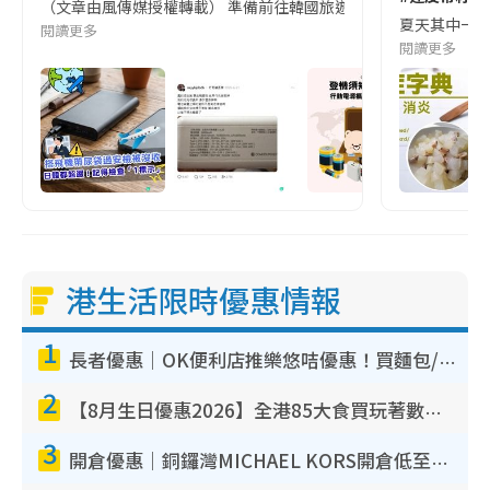
（文章由風傳媒授權轉載） 準備前往韓國旅遊的民眾，近期要特別留
夏天其中一種時
閱讀更多
閱讀更多
港生活限時優惠情報
1
長者優惠｜OK便利店推樂悠咭優惠！買麵包/牛奶/保健品拍卡即減
2
【8月生日優惠2026】全港85大食買玩著數攻略 自助餐/火鍋放題同行免費＋誠品/DONKI送現金券
3
開倉優惠｜銅鑼灣MICHAEL KORS開倉低至17折！直擊$500起買手袋/銀包/鞋款 必買經典Jet Set系列