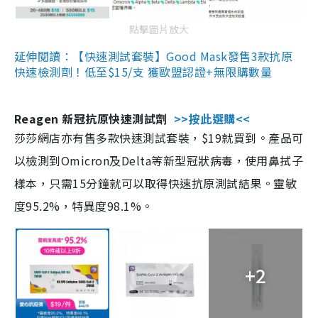
點擊圖片放大
延伸閱讀：【快速測試套裝】Good Mask發售3款抗原
快速檢測劑！低至$15/支 獲歐盟認證+無限購數量
Reagen 新冠抗原快速測試劑
>>按此選購<<
莎莎網店亦有售多款快速測試套裝，$19就買到。產品可
以檢測到Omicron及Delta等新型冠狀病毒，使用鼻拭子
樣本，只需15分鐘就可以取得快速抗原測試結果。靈敏
度95.2%，特異度98.1%。
+2