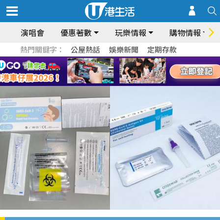
演唱會
優惠著數
玩樂情報
購物情報
熱門關鍵字：
公屋熱話
娛樂新聞
定期存款