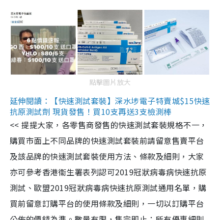
點擊圖片放大
延伸閱讀：【快速測試套裝】深水埗電子特賣城$15快速
抗原測試劑 現貨發售！買10支再送3支檢測棒
<< 提提大家，各零售商發售的快速測試套裝規格不一，
購買市面上不同品牌的快速測試套裝前請留意售賣平台
及該品牌的快速測試套裝使用方法、條款及細則，大家
亦可參考香港衞生署表列認可2019冠狀病毒病快速抗原
測試、歐盟2019冠狀病毒病快速抗原測試通用名單，購
買前留意訂購平台的使用條款及細則，一切以訂購平台
公佈的價錢為準。數量有限，售完即止；所有優惠細則