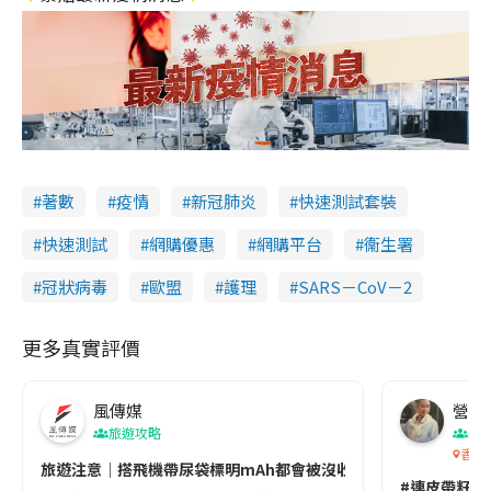
著數
疫情
新冠肺炎
快速測試套裝
快速測試
網購優惠
網購平台
衞生署
冠狀病毒
歐盟
護理
SARS－CoV－2
更多真實評價
風傳媒
營養教
旅遊攻略
生
香港
旅遊注意｜搭飛機帶尿袋標明mAh都會被沒收😱出發前切記檢查「1
#連皮帶籽都