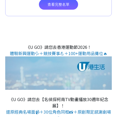
《U GO》請您去香港運動節2026！
體驗新興運動💦＋競技賽事💪＋100+運動用品攤位🔥
《U GO》請您去【名偵探柯南TV動畫播放30週年紀念
展】！
還原經典名場面📹＋30位角色同框📸＋原創限定感謝劇場