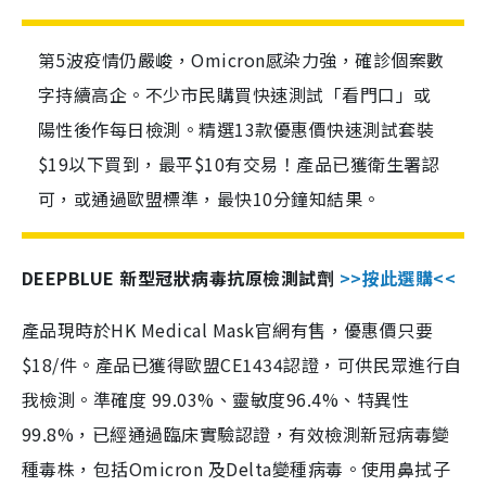
第5波疫情仍嚴峻，Omicron感染力強，確診個案數
字持續高企。不少市民購買快速測試「看門口」或
陽性後作每日檢測。精選13款優惠價快速測試套裝
$19以下買到，最平$10有交易！產品已獲衛生署認
可，或通過歐盟標準，最快10分鐘知結果。
DEEPBLUE 新型冠狀病毒抗原檢測試劑
>>按此選購<<
產品現時於HK Medical Mask官網有售，優惠價只要
$18/件。產品已獲得歐盟CE1434認證，可供民眾進行自
我檢測。準確度 99.03%、靈敏度96.4%、特異性
99.8%，已經通過臨床實驗認證，有效檢測新冠病毒變
種毒株，包括Omicron 及Delta變種病毒。使用鼻拭子