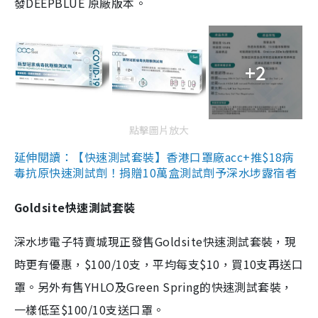
發DEEPBLUE 原廠版本。
+2
點擊圖片放大
延伸閱讀：【快速測試套裝】香港口罩廠acc+推$18病
毒抗原快速測試劑！捐贈10萬盒測試劑予深水埗露宿者
Goldsite快速測試套裝
深水埗電子特賣城現正發售Goldsite快速測試套裝，現
時更有優惠，$100/10支，平均每支$10，買10支再送口
罩。另外有售YHLO及Green Spring的快速測試套裝，
一樣低至$100/10支送口罩。