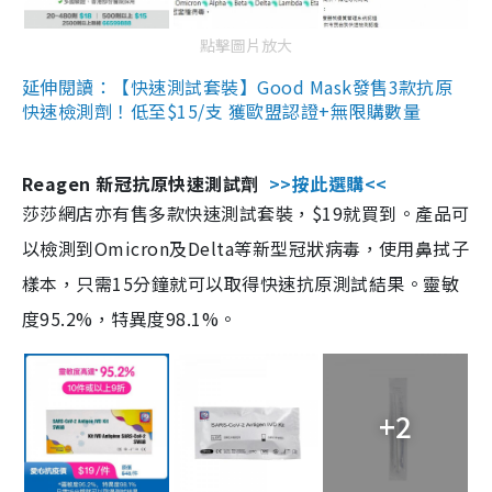
點擊圖片放大
延伸閱讀：【快速測試套裝】Good Mask發售3款抗原
快速檢測劑！低至$15/支 獲歐盟認證+無限購數量
Reagen 新冠抗原快速測試劑
>>按此選購<<
莎莎網店亦有售多款快速測試套裝，$19就買到。產品可
以檢測到Omicron及Delta等新型冠狀病毒，使用鼻拭子
樣本，只需15分鐘就可以取得快速抗原測試結果。靈敏
度95.2%，特異度98.1%。
+2