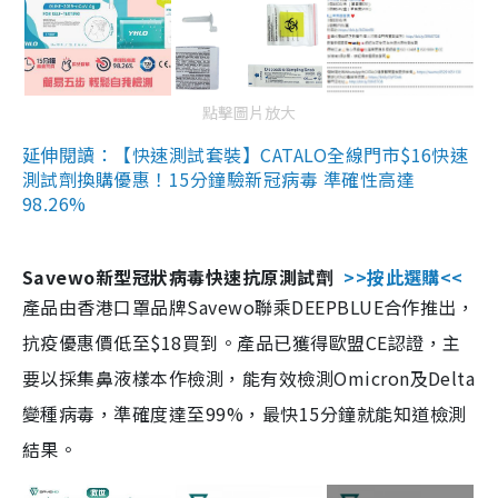
點擊圖片放大
延伸閱讀：【快速測試套裝】CATALO全線門市$16快速
測試劑換購優惠！15分鐘驗新冠病毒 準確性高達
98.26%
Savewo新型冠狀病毒快速抗原測試劑
>>按此選購<<
產品由香港口罩品牌Savewo聯乘DEEPBLUE合作推出，
抗疫優惠價低至$18買到。產品已獲得歐盟CE認證，主
要以採集鼻液樣本作檢測，能有效檢測Omicron及Delta
變種病毒，準確度達至99%，最快15分鐘就能知道檢測
結果。