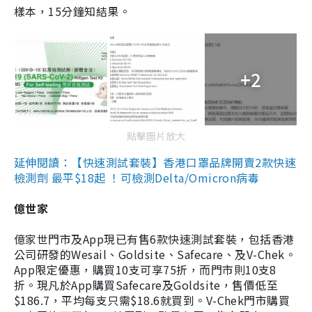
樣本，15分鐘知結果。
+2
點擊圖片放大
延伸閱讀：【快速測試套裝】香港口罩品牌開賣2款快速
檢測劑 最平$18起 ！可檢測Delta/Omicron病毒
億世家
億家世門市及App現已有售6款快速測試套裝，包括香港
公司研發的Wesail、Goldsite、Safecare、及V-Chek。
App限定優惠，購買10支可享75折，而門市則10支8
折。現凡於App購買Safecare及Goldsite，售價低至
$186.7，平均每支只需$18.6就買到。V-Chek門市購買