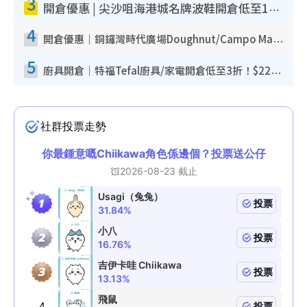
3
開倉優惠 | 尖沙咀海港城名牌波鞋開倉低至1折！On鞋$899起／Joy&Peace鞋履$98起
4
開倉優惠｜銅鑼灣時代廣場Doughnut/Campo Marzio開倉低至1折！背囊、書包、手袋劈價$200起
5
廚具開倉｜特福Tefal廚具/家電開倉低至3折！$220起買平底鍋/炒鑊/湯煲！電飯煲/吸塵機/燙斗$418起