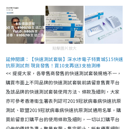
點擊圖片放大
延伸閱讀：【快速測試套裝】深水埗電子特賣城$15快速
抗原測試劑 現貨發售！買10支再送3支檢測棒
<< 提提大家，各零售商發售的快速測試套裝規格不一，
購買市面上不同品牌的快速測試套裝前請留意售賣平台
及該品牌的快速測試套裝使用方法、條款及細則，大家
亦可參考香港衞生署表列認可2019冠狀病毒病快速抗原
測試、歐盟2019冠狀病毒病快速抗原測試通用名單，購
買前留意訂購平台的使用條款及細則，一切以訂購平台
公佈的價錢為準。數量有限，售完即止；所有優惠細則