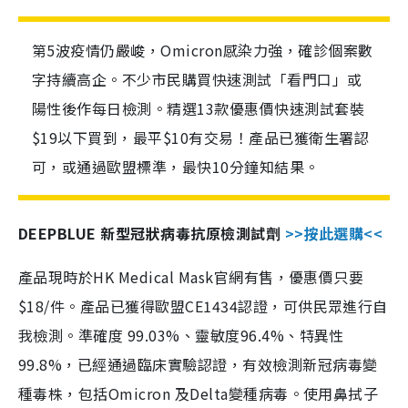
第5波疫情仍嚴峻，Omicron感染力強，確診個案數
字持續高企。不少市民購買快速測試「看門口」或
陽性後作每日檢測。精選13款優惠價快速測試套裝
$19以下買到，最平$10有交易！產品已獲衛生署認
可，或通過歐盟標準，最快10分鐘知結果。
DEEPBLUE 新型冠狀病毒抗原檢測試劑
>>按此選購<<
產品現時於HK Medical Mask官網有售，優惠價只要
$18/件。產品已獲得歐盟CE1434認證，可供民眾進行自
我檢測。準確度 99.03%、靈敏度96.4%、特異性
99.8%，已經通過臨床實驗認證，有效檢測新冠病毒變
種毒株，包括Omicron 及Delta變種病毒。使用鼻拭子