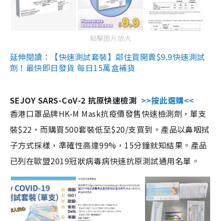
點擊圖片放大
延伸閱讀：【快速測試套裝】鄰住買開賣$9.9快速測試
劑！最快即日發貨 每日15萬盒補貨
SEJOY SARS-CoV-2 抗原快速檢測
>>按此選購<<
香港口罩品牌HK-M Mask抗疫價發售快速檢測劑，單支
裝$22，而購買500套裝低至$20/支買到。產品以鼻咽拭
子方式採樣，準確性高達99%，15分鐘就知結果。產品
已列在歐盟2019冠狀病毒病快速抗原測試通用名單。