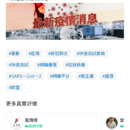
著數
疫情
新冠肺炎
快速測試套裝
快速測試
網購優惠
冠狀病毒
SARS－CoV－2
網購平台
衞生署
護理
歐盟
更多真實評價
風傳媒
營養教
旅遊攻略
生