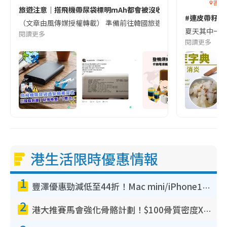
香港
旅遊注意｜搭飛機帶尿袋標明mAh都會被沒收😱出發前切記檢查「1
#連皮帶籽都
（文章由風傳媒授權轉載） 準備前往韓國旅遊的民眾，近期要特別留
夏天其中一種時
閱讀更多
閱讀更多
港生活限時優惠情報
1
豐澤優惠勁減低至44折！Mac mini/iPhone17Pro大減價！廚房家電$220起
2
港大推賽馬會強化骨骼計劃！$100骨質密度X光檢查 完成免費運動訓練送超市禮券！附參加資格