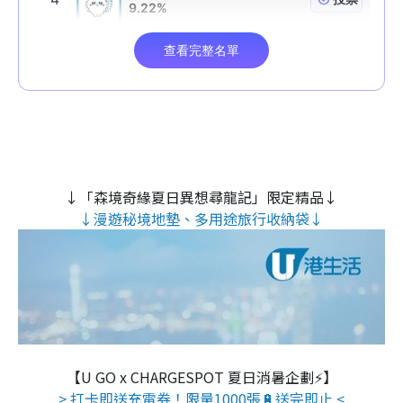
↓「森境奇緣夏日異想尋龍記」限定精品↓
↓漫遊秘境地墊、多用途旅行收納袋↓
【U GO x CHARGESPOT 夏日消暑企劃⚡】
> 打卡即送充電券！限量1000張🔋送完即止 <