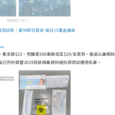
點擊圖片放大
速測試劑！最快即日發貨 每日15萬盒補貨
<<
，單支裝$22，而購買500套裝低至$20/支買到。產品以鼻咽
品已列在歐盟2019冠狀病毒病快速抗原測試通用名單。