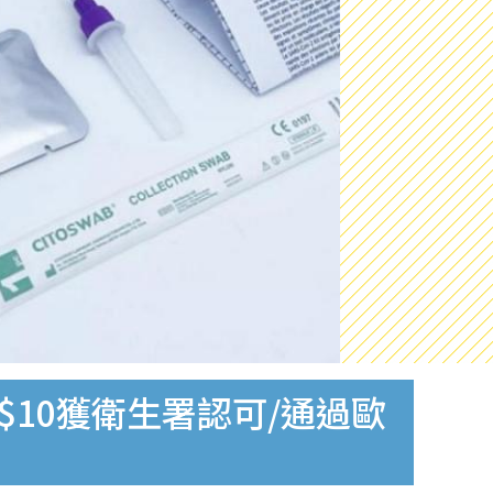
$10獲衛生署認可/通過歐