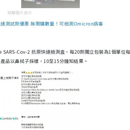
點擊圖片放大
測試劑優惠 無限購數量！可檢測Omicron病毒
are SARS-Cov-2 抗原快速檢測盒，每20劑獨立包裝為1個單位
5。產品以鼻拭子採樣，10至15分鐘知結果。