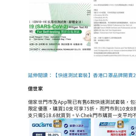
延伸閱讀：【快速測試套裝】香港口罩品牌開賣2款快速
億世家
億家世門市及App現已有售6款快速測試套裝，包括香港公司
限定優惠，購買10支可享75折，而門市則10支8折。現
支只需$18.6就買到。V-Chek門市購買一支平