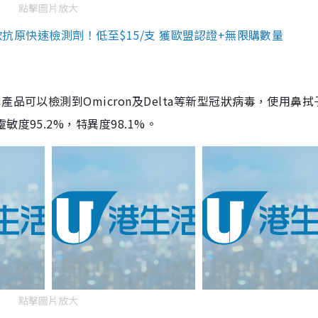
點擊圖片放大
3款抗原快速檢測劑！低至$15/支 獲歐盟認證+無限購數量
品可以檢測到Omicron及Delta等新型冠狀病毒，使用鼻拭
度95.2%，特異度98.1%。
點擊圖片放大