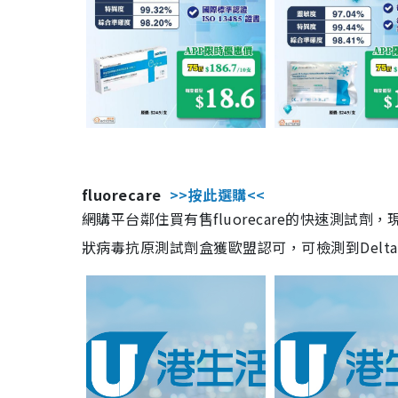
fluorecare
>>按此選購<<
網購平台鄰住買有售fluorecare的快速測試
狀病毒抗原測試劑盒獲歐盟認可，可檢測到Delta及