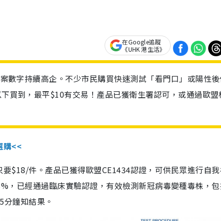
在Google追蹤
《UHK 港生活》
診個案數字持續高企。不少市民購買快速測試「看門口」或陽性後
以下買到，最平$10有交易！產品已獲衛生署認可，或通過歐盟
選購<<
惠價只要$18/件。產品已獲得歐盟CE1434認證，可供民眾進行自
性99.8%，已經通過臨床實驗認證，有效檢測新冠病毒變種毒株，
，15分鐘知結果。