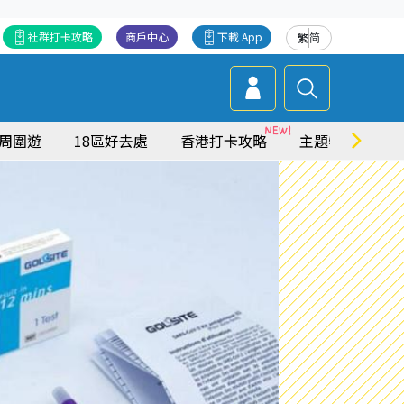
社群打卡攻略
商戶中心
下載 App
繁
简
周圍遊
18區好去處
香港打卡攻略
主題特集