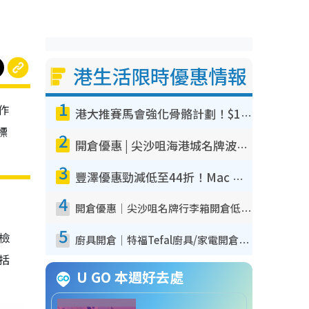
港生活限時優惠情報
1
作
港大推賽馬會強化骨骼計劃！$100骨質密度X光檢查 完成免費運動訓練送超市禮券！附參加資格
標
2
開倉優惠 | 尖沙咀海港城名牌波鞋開倉低至1折！On鞋$899起／Joy&Peace鞋履$98起
3
豐澤優惠勁減低至44折！Mac mini/iPhone17Pro大減價！廚房家電$220起
4
開倉優惠｜尖沙咀名牌行李箱開倉低至4折！一連5日 American Tourister/ace./Hallmark $200起！
5
我檢
廚具開倉｜特福Tefal廚具/家電開倉低至3折！$220起買平底鍋/炒鑊/湯煲！電飯煲/吸塵機/燙斗$418起
包括
U GO 本週好去處