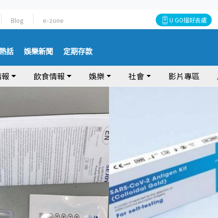
Blog
e-zone
U GO搵好去處
熱話
娛樂新聞
定期存款
情報
飲食情報
娛樂
社會
影片專區