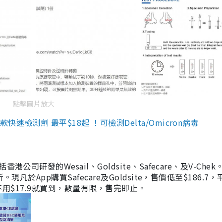
點擊圖片放大
檢測劑 最平$18起 ！可檢測Delta/Omicron病毒
研發的Wesail、Goldsite、Safecare、及V-Chek。
凡於App購買Safecare及Goldsite，售價低至$186.7
均不用$17.9就買到，數量有限，售完即止。