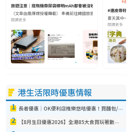
香港
旅遊注意｜搭飛機帶尿袋標明mAh都會被沒收😱出發前切記檢查「1
#連皮帶籽都
（文章由風傳媒授權轉載） 準備前往韓國旅遊的民眾，近期要特別留
夏天其中一種時
閱讀更多
閱讀更多
港生活限時優惠情報
1
長者優惠｜OK便利店推樂悠咭優惠！買麵包/牛奶/保健品拍卡即減
2
【8月生日優惠2026】全港85大食買玩著數攻略 自助餐/火鍋放題同行免費＋誠品/DONKI送現金券