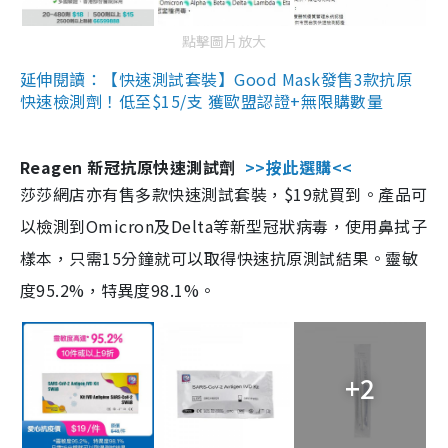
點擊圖片放大
延伸閱讀：【快速測試套裝】Good Mask發售3款抗原
快速檢測劑！低至$15/支 獲歐盟認證+無限購數量
Reagen 新冠抗原快速測試劑
>>按此選購<<
莎莎網店亦有售多款快速測試套裝，$19就買到。產品可
以檢測到Omicron及Delta等新型冠狀病毒，使用鼻拭子
樣本，只需15分鐘就可以取得快速抗原測試結果。靈敏
度95.2%，特異度98.1%。
+2