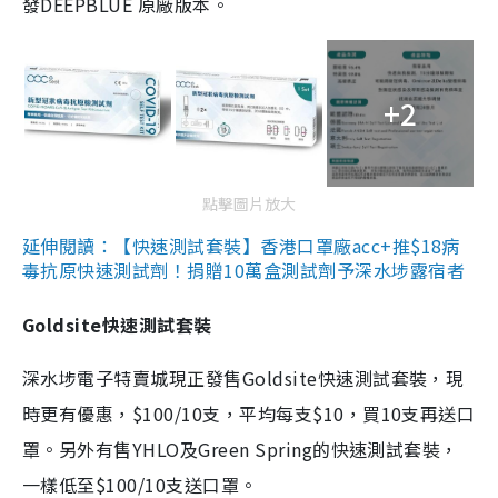
發DEEPBLUE 原廠版本。
+2
點擊圖片放大
延伸閱讀：【快速測試套裝】香港口罩廠acc+推$18病
毒抗原快速測試劑！捐贈10萬盒測試劑予深水埗露宿者
Goldsite快速測試套裝
深水埗電子特賣城現正發售Goldsite快速測試套裝，現
時更有優惠，$100/10支，平均每支$10，買10支再送口
罩。另外有售YHLO及Green Spring的快速測試套裝，
一樣低至$100/10支送口罩。