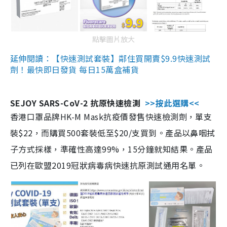
點擊圖片放大
延伸閱讀：【快速測試套裝】鄰住買開賣$9.9快速測試
劑！最快即日發貨 每日15萬盒補貨
SEJOY SARS-CoV-2 抗原快速檢測
>>按此選購<<
香港口罩品牌HK-M Mask抗疫價發售快速檢測劑，單支
裝$22，而購買500套裝低至$20/支買到。產品以鼻咽拭
子方式採樣，準確性高達99%，15分鐘就知結果。產品
已列在歐盟2019冠狀病毒病快速抗原測試通用名單。