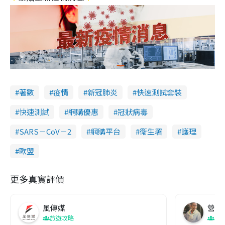
著數
疫情
新冠肺炎
快速測試套裝
快速測試
網購優惠
冠狀病毒
SARS－CoV－2
網購平台
衞生署
護理
歐盟
更多真實評價
風傳媒
營養教
旅遊攻略
生