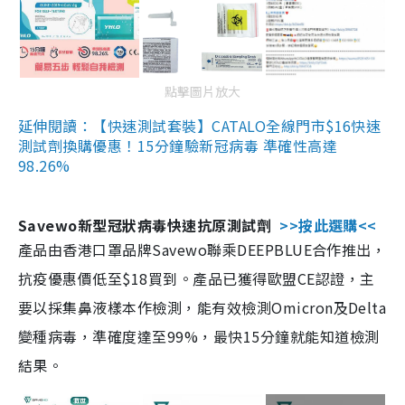
點擊圖片放大
延伸閱讀：【快速測試套裝】CATALO全線門市$16快速
測試劑換購優惠！15分鐘驗新冠病毒 準確性高達
98.26%
Savewo新型冠狀病毒快速抗原測試劑
>>按此選購<<
產品由香港口罩品牌Savewo聯乘DEEPBLUE合作推出，
抗疫優惠價低至$18買到。產品已獲得歐盟CE認證，主
要以採集鼻液樣本作檢測，能有效檢測Omicron及Delta
變種病毒，準確度達至99%，最快15分鐘就能知道檢測
結果。