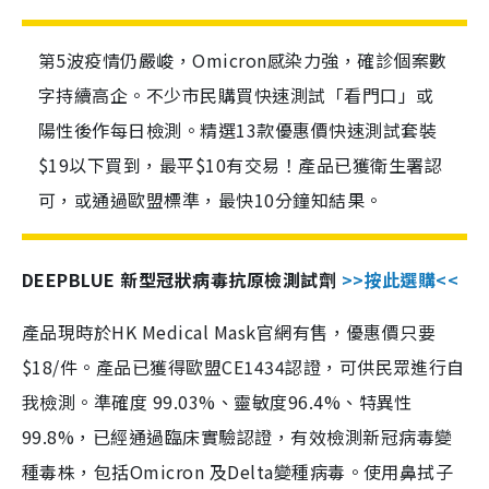
第5波疫情仍嚴峻，Omicron感染力強，確診個案數
字持續高企。不少市民購買快速測試「看門口」或
陽性後作每日檢測。精選13款優惠價快速測試套裝
$19以下買到，最平$10有交易！產品已獲衛生署認
可，或通過歐盟標準，最快10分鐘知結果。
DEEPBLUE 新型冠狀病毒抗原檢測試劑
>>按此選購<<
產品現時於HK Medical Mask官網有售，優惠價只要
$18/件。產品已獲得歐盟CE1434認證，可供民眾進行自
我檢測。準確度 99.03%、靈敏度96.4%、特異性
99.8%，已經通過臨床實驗認證，有效檢測新冠病毒變
種毒株，包括Omicron 及Delta變種病毒。使用鼻拭子