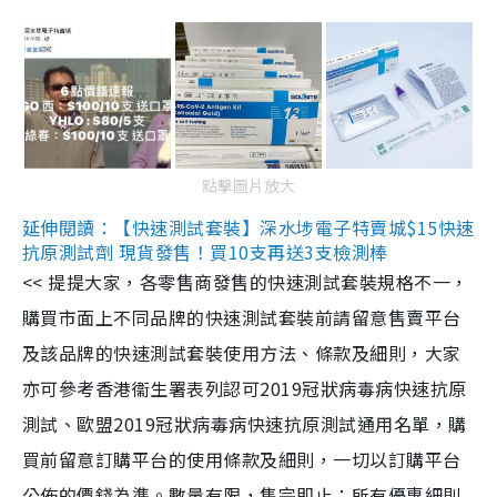
點擊圖片放大
延伸閱讀：【快速測試套裝】深水埗電子特賣城$15快速
抗原測試劑 現貨發售！買10支再送3支檢測棒
<< 提提大家，各零售商發售的快速測試套裝規格不一，
購買市面上不同品牌的快速測試套裝前請留意售賣平台
及該品牌的快速測試套裝使用方法、條款及細則，大家
亦可參考香港衞生署表列認可2019冠狀病毒病快速抗原
測試、歐盟2019冠狀病毒病快速抗原測試通用名單，購
買前留意訂購平台的使用條款及細則，一切以訂購平台
公佈的價錢為準。數量有限，售完即止；所有優惠細則