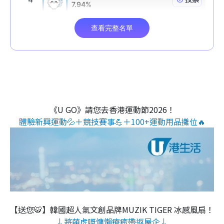
《U GO》請您去香港運動節2026！
體驗新興運動💦＋競技賽事💪＋100+運動用品攤位🔥
【送您🐯】韓國超人氣文創品牌MUZIK TIGER 冰感風扇！
↓將萌虎嘅慵懶療癒帶返屋企↓