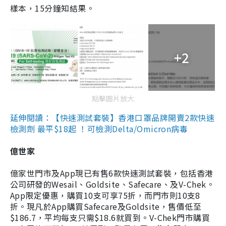
樣本，15分鐘知結果。
+2
點擊圖片放大
延伸閱讀：【快速測試套裝】香港口罩品牌開賣2款快速
檢測劑 最平$18起 ！可檢測Delta/Omicron病毒
億世家
億家世門市及App現已有售6款快速測試套裝，包括香港
公司研發的Wesail、Goldsite、Safecare、及V-Chek。
App限定優惠，購買10支可享75折，而門市則10支8
折。現凡於App購買Safecare及Goldsite，售價低至
$186.7，平均每支只需$18.6就買到。V-Chek門市購買