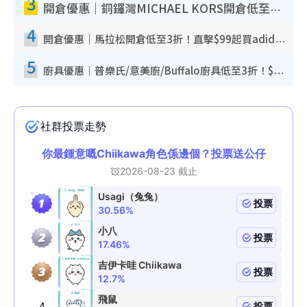
3
開倉優惠｜銅鑼灣MICHAEL KORS開倉低至17折！直擊$500起買手袋/銀包/鞋款 必買經典Jet Set系列
4
開倉優惠｜馬拉松開倉低至3折！直擊$99起買adidas／New Balance／Puma鞋款 STANLEY保溫杯劈價至$119起
5
廚具優惠｜普樂氏/意美廚/Buffalo廚具低至3折！$89起買煎鍋／炒鑊／個人鍋 同場小家電激減至$99起