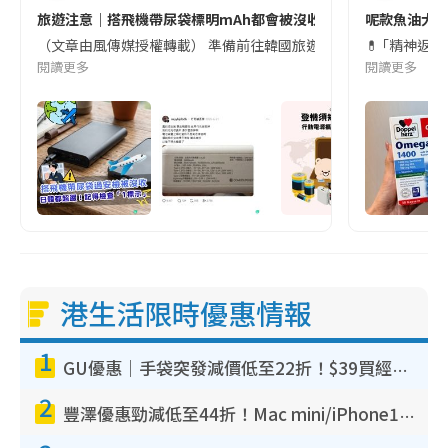
旅遊注意｜搭飛機帶尿袋標明mAh都會被沒收😱出發前切記檢查「1
呢款魚油大家
（文章由風傳媒授權轉載） 準備前往韓國旅遊的民眾，近期要特別留
💊 ｢精神返
閱讀更多
閱讀更多
港生活限時優惠情報
1
GU優惠｜手袋突發減價低至22折！$39買經典波士頓包/餃子袋！飾物同步減價$29起！
2
豐澤優惠勁減低至44折！Mac mini/iPhone17Pro大減價！廚房家電$220起