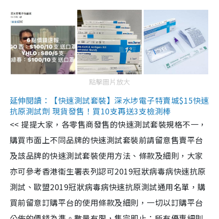
點擊圖片放大
延伸閱讀：【快速測試套裝】深水埗電子特賣城$15快速
抗原測試劑 現貨發售！買10支再送3支檢測棒
<< 提提大家，各零售商發售的快速測試套裝規格不一，
購買市面上不同品牌的快速測試套裝前請留意售賣平台
及該品牌的快速測試套裝使用方法、條款及細則，大家
亦可參考香港衞生署表列認可2019冠狀病毒病快速抗原
測試、歐盟2019冠狀病毒病快速抗原測試通用名單，購
買前留意訂購平台的使用條款及細則，一切以訂購平台
公佈的價錢為準。數量有限，售完即止；所有優惠細則