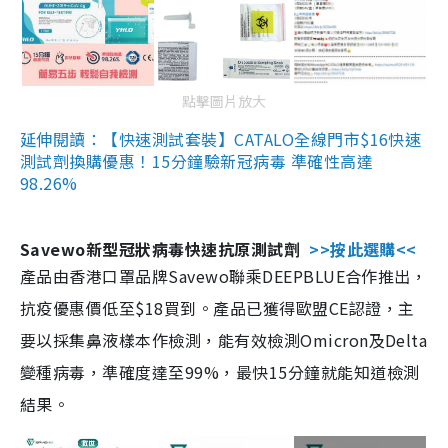
點擊圖片放大
延伸閱讀：【快速測試套裝】CATALO全線門市$16快速
測試劑換購優惠！15分鐘驗新冠病毒 準確性高達
98.26%
Savewo新型冠狀病毒快速抗原測試劑
>>按此選購<<
產品由香港口罩品牌Savewo聯乘DEEPBLUE合作推出，
抗疫優惠價低至$18買到。產品已獲得歐盟CE認證，主
要以採集鼻液樣本作檢測，能有效檢測Omicron及Delta
變種病毒，準確度達至99%，最快15分鐘就能知道檢測
結果。