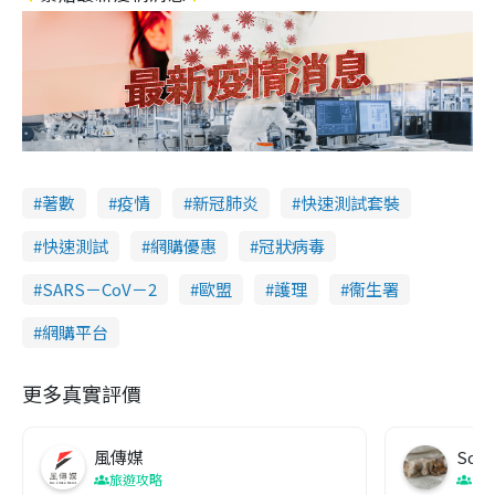
著數
疫情
新冠肺炎
快速測試套裝
快速測試
網購優惠
冠狀病毒
SARS－CoV－2
歐盟
護理
衞生署
網購平台
更多真實評價
風傳媒
Soul
旅遊攻略
生