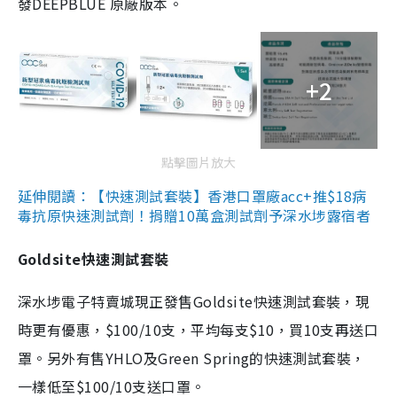
發DEEPBLUE 原廠版本。
+2
點擊圖片放大
延伸閱讀：【快速測試套裝】香港口罩廠acc+推$18病
毒抗原快速測試劑！捐贈10萬盒測試劑予深水埗露宿者
Goldsite快速測試套裝
深水埗電子特賣城現正發售Goldsite快速測試套裝，現
時更有優惠，$100/10支，平均每支$10，買10支再送口
罩。另外有售YHLO及Green Spring的快速測試套裝，
一樣低至$100/10支送口罩。