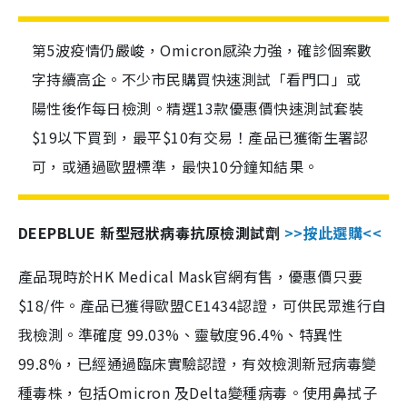
第5波疫情仍嚴峻，Omicron感染力強，確診個案數
字持續高企。不少市民購買快速測試「看門口」或
陽性後作每日檢測。精選13款優惠價快速測試套裝
$19以下買到，最平$10有交易！產品已獲衛生署認
可，或通過歐盟標準，最快10分鐘知結果。
DEEPBLUE 新型冠狀病毒抗原檢測試劑
>>按此選購<<
產品現時於HK Medical Mask官網有售，優惠價只要
$18/件。產品已獲得歐盟CE1434認證，可供民眾進行自
我檢測。準確度 99.03%、靈敏度96.4%、特異性
99.8%，已經通過臨床實驗認證，有效檢測新冠病毒變
種毒株，包括Omicron 及Delta變種病毒。使用鼻拭子