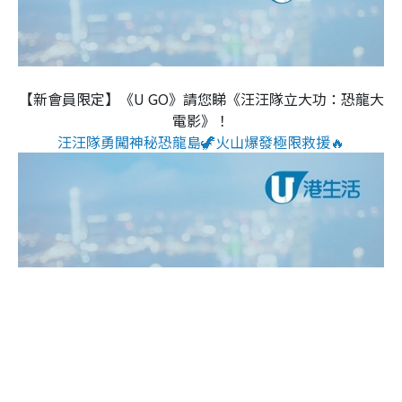
【新會員限定】《U GO》請您睇《汪汪隊立大功：恐龍大
電影》！
汪汪隊勇闖神秘恐龍島🦖火山爆發極限救援🔥