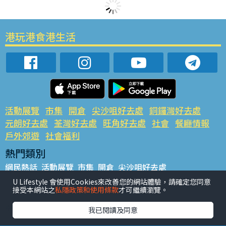
港玩港食港生活
活動展覽
市集
開倉
尖沙咀好去處
銅鑼灣好去處
元朗好去處
荃灣好去處
旺角好去處
社會
餐廳情報
戶外郊遊
社會福利
熱門類別
網民熱話
活動展覽
市集
開倉
尖沙咀好去處
銅鑼灣好去處
元朗好去處
荃灣好去處
旺角好去處
社會
U Lifestyle 會使用Cookies來改善您的網站體驗，請確定您同意
接受本網站之
私隱政策和使用條款
才可繼續瀏覽。
餐廳情報
戶外郊遊
熱門標籤
我已閱讀及同意
#UGO搵好去處
#人氣活動推介
#美食社群熱話