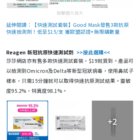
點擊圖片放大
延伸閱讀：【快速測試套裝】Good Mask發售3款抗原
快速檢測劑！低至$15/支 獲歐盟認證+無限購數量
Reagen 新冠抗原快速測試劑
>>按此選購<<
莎莎網店亦有售多款快速測試套裝，$19就買到。產品可
以檢測到Omicron及Delta等新型冠狀病毒，使用鼻拭子
樣本，只需15分鐘就可以取得快速抗原測試結果。靈敏
度95.2%，特異度98.1%。
+2