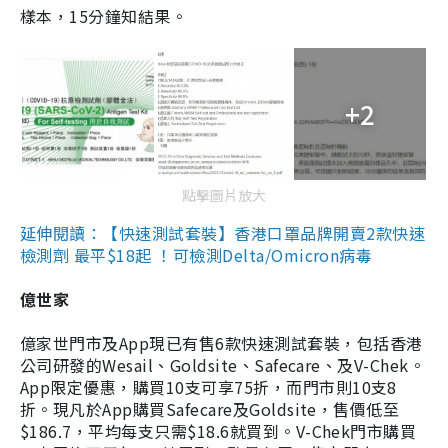
樣本，15分鐘知結果。
+2
點擊圖片放大
延伸閱讀：【快速測試套裝】香港口罩品牌開賣2款快速
檢測劑 最平$18起 ！可檢測Delta/Omicron病毒
億世家
億家世門市及App現已有售6款快速測試套裝，包括香港
公司研發的Wesail、Goldsite、Safecare、及V-Chek。
App限定優惠，購買10支可享75折，而門市則10支8
折。現凡於App購買Safecare及Goldsite，售價低至
$186.7，平均每支只需$18.6就買到。V-Chek門市購買