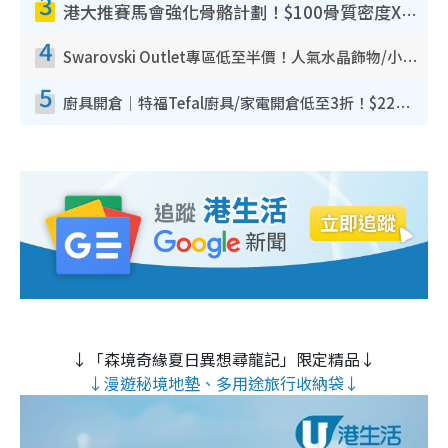
3
港大推賽馬會強化骨骼計劃！$100骨質密度X光檢查 完成免費運動訓練送超市禮券！附參加資格
4
Swarovski Outlet專區低至半價！人氣水晶飾物/小擺設$138起！迪士尼款/水晶高跟鞋都有平
5
廚具開倉｜特福Tefal廚具/家電開倉低至3折！$220起買平底鍋/炒鑊/湯煲！電飯煲/吸塵機/燙斗$418起
↓「森境奇緣夏日異想尋龍記」限定精品↓
↓漫遊秘境地墊、多用途旅行收納袋↓