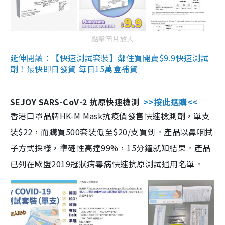
點擊圖片放大
延伸閱讀：【快速測試套裝】鄰住買開賣$9.9快速測試
劑！最快即日發貨 每日15萬盒補貨
SEJOY SARS-CoV-2 抗原快速檢測
>>按此選購<<
香港口罩品牌HK-M Mask抗疫價發售快速檢測劑，單支
裝$22，而購買500套裝低至$20/支買到。產品以鼻咽拭
子方式採樣，準確性高達99%，15分鐘就知結果。產品
已列在歐盟2019冠狀病毒病快速抗原測試通用名單。