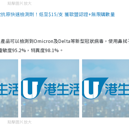
點擊圖片放大
3款抗原快速檢測劑！低至$15/支 獲歐盟認證+無限購數量
品可以檢測到Omicron及Delta等新型冠狀病毒，使用鼻拭
度95.2%，特異度98.1%。
點擊圖片放大