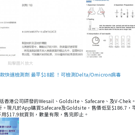
點擊圖片放大
檢測劑 最平$18起 ！可檢測Delta/Omicron病毒
研發的Wesail、Goldsite、Safecare、及V-Chek。
凡於App購買Safecare及Goldsite，售價低至$186.7
均不用$17.9就買到，數量有限，售完即止。