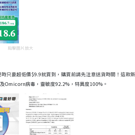
點擊圖片放大
劑，現時只要超低價$9.9就買到，購買前請先注意送貨時間！這款
Omicorn病毒，靈敏度92.2%，特異度100%。