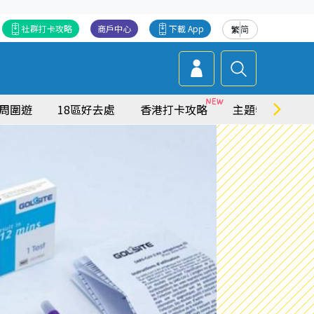
社群打卡攻略
商戶中心
下載 App
繁
简
周圍遊
18區好去處
香港打卡攻略
主題特集