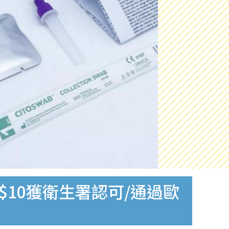
$10獲衛生署認可/通過歐