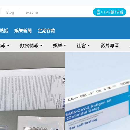
Blog
e-zone
U GO搵好去處
熱話
娛樂新聞
定期存款
情報
飲食情報
娛樂
社會
影片專區