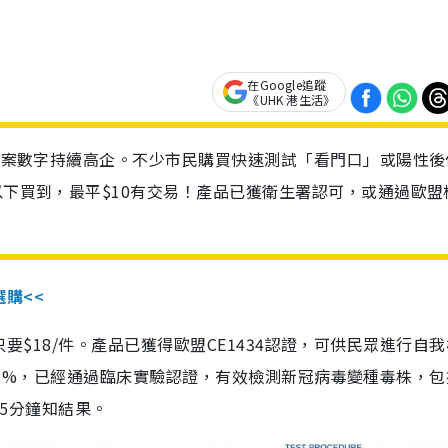
在Google追蹤
《UHK 港生活》
診個案數字持續高企。不少市民購買快速測試「看門口」或陽性後
以下買到，最平$10有交易！產品已獲衛生署認可，或通過歐盟
選購<<
惠價只要$18/件。產品已獲得歐盟CE1434認證，可供民眾進行自
性99.8%，已經通過臨床實驗認證，有效檢測新冠病毒變種毒株，
，15分鐘知結果。