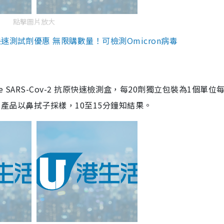
點擊圖片放大
測試劑優惠 無限購數量！可檢測Omicron病毒
are SARS-Cov-2 抗原快速檢測盒，每20劑獨立包裝為1個單位
5。產品以鼻拭子採樣，10至15分鐘知結果。