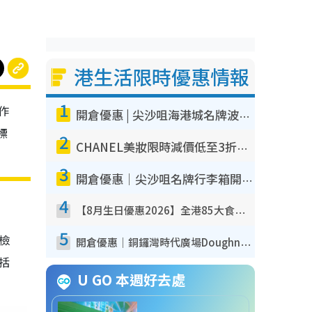
港生活限時優惠情報
1
作
開倉優惠 | 尖沙咀海港城名牌波鞋開倉低至1折！On鞋$899起／Joy&Peace鞋履$98起
標
2
CHANEL美妝限時減價低至3折！人氣粉底/唇膏/精華液低至$275！COCO香水都有平
3
開倉優惠｜尖沙咀名牌行李箱開倉低至4折！一連5日 American Tourister/ace./Hallmark $200起！
4
【8月生日優惠2026】全港85大食買玩著數攻略 自助餐/火鍋放題同行免費＋誠品/DONKI送現金券
5
我檢
開倉優惠｜銅鑼灣時代廣場Doughnut/Campo Marzio開倉低至1折！背囊、書包、手袋劈價$200起
包括
U GO 本週好去處