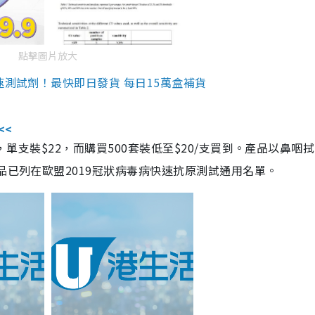
點擊圖片放大
速測試劑！最快即日發貨 每日15萬盒補貨
<<
，單支裝$22，而購買500套裝低至$20/支買到。產品以鼻咽
品已列在歐盟2019冠狀病毒病快速抗原測試通用名單。