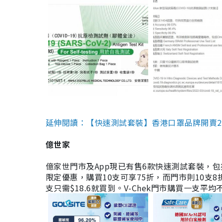
延伸閱讀：【快速測試套裝】香港口罩品牌開賣2款快速
億世家
億家世門市及App現已有售6款快速測試套裝，包括香港公司
限定優惠，購買10支可享75折，而門市則10支8折。現
支只需$18.6就買到。V-Chek門市購買一支平